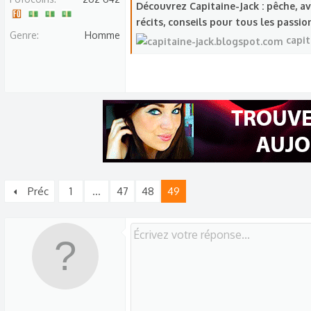
s
Découvrez Capitaine-Jack : pêche, av
c
récits, conseils pour tous les passi
Genre
Homme
u
capi
s
s
i
o
n
Préc
1
…
47
48
49