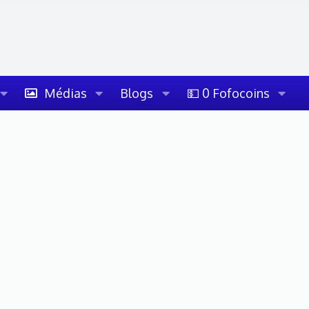
Médias
Blogs
💵 0 Fofocoins