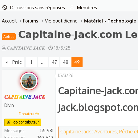
Discussions sans réponses
Membres
Accueil
Forums
Vie quotidienne
Matériel - Technologie
𝗖𝗮𝗽𝗶𝘁𝗮𝗶𝗻𝗲-𝗝𝗮𝗰𝗸.𝗰𝗼𝗺 𝗟
Autres
A
D
𝑪𝑨𝑷𝑰𝑻𝑨𝑰𝑵𝑬 𝑱𝑨𝑪𝑲
18/5/25
u
a
Préc
1
…
47
48
49
t
t
e
e
15/3/26
u
d
r
e
Capitaine-Jack.co
d
d
𝑪𝑨𝑷𝑰𝑻𝑨𝑰𝑵𝑬 𝑱𝑨𝑪𝑲
e
é
Jack.blogspot.co
Divin
l
b
Donateur 🤲
a
u
🥇 Top contributeur
d
t
Messages
55 981
Capitaine Jack : Aventures, Pêche et
i
Fofocoins
262 642