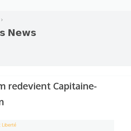
𝗲𝘀 𝗡𝗲𝘄𝘀
m redevient Capitaine-
m
 Liberté