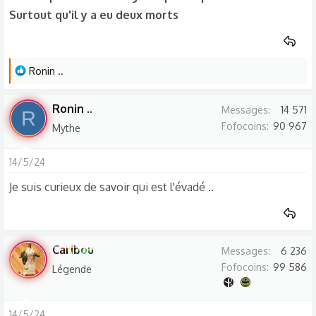
Surtout qu'il y a eu deux morts
L
Ronin ..
e
s
Ronin ..
Messages
14 571
R
r
Fofocoins
90 967
Mythe
é
a
14/5/24
c
t
Je suis curieux de savoir qui est l'évadé ..
i
o
n
s
Caribou
Messages
6 236
:
Fofocoins
99 586
Légende
14/5/24