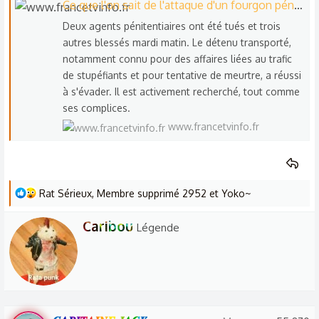
Ce que l'on sait de l'attaque d'un fourgon pénitentiaire dans l'Eure qui a fait au moins deux morts
s
Deux agents pénitentiaires ont été tués et trois
c
autres blessés mardi matin. Le détenu transporté,
u
notamment connu pour des affaires liées au trafic
s
de stupéfiants et pour tentative de meurtre, a réussi
s
à s'évader. Il est activement recherché, tout comme
i
ses complices.
o
www.francetvinfo.fr
n
L
Rat Sérieux
,
Membre supprimé 2952
et
Yoko~
e
W
Caribou
s
Légende
r
r
é
i
a
t
c
t
t
e