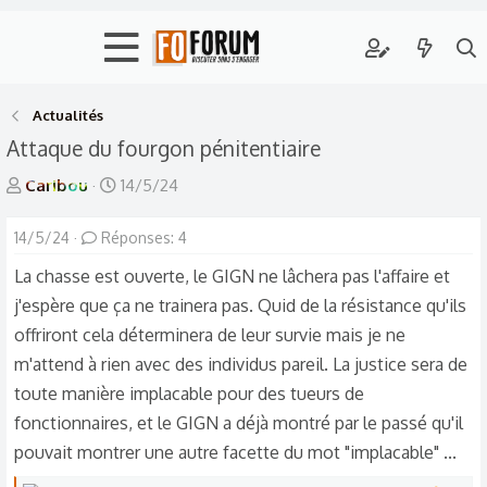
Actualités
Attaque du fourgon pénitentiaire
A
D
Caribou
14/5/24
u
a
14/5/24
t
Réponses: 4
t
e
e
La chasse est ouverte, le GIGN ne lâchera pas l'affaire et
u
d
j'espère que ça ne trainera pas. Quid de la résistance qu'ils
r
e
offriront cela déterminera de leur survie mais je ne
d
d
m'attend à rien avec des individus pareil. La justice sera de
e
é
toute manière implacable pour des tueurs de
l
b
fonctionnaires, et le GIGN a déjà montré par le passé qu'il
a
u
pouvait montrer une autre facette du mot "implacable" ...
d
t
i