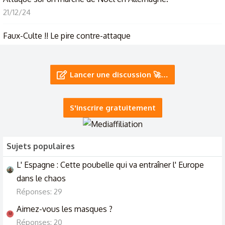
21/12/24
Faux-Culte !! Le pire contre-attaque
4/2/24
J'ai trouvé une pépite : film d'une attaque de poilus sur la
Lancer une discussion 🚀…
ferme du Godat le 16 avril 1917
17/5/23
S'inscrire gratuitement
Sujets populaires
L' Espagne : Cette poubelle qui va entraîner l' Europe
dans le chaos
Réponses: 29
Aimez-vous les masques ?
M
Réponses: 20