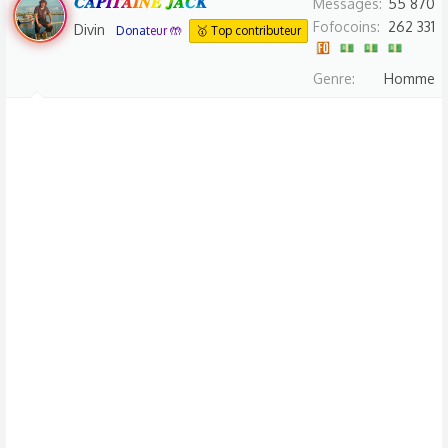
𝑪𝑨𝑷𝑰𝑻𝑨𝑰𝑵𝑬 𝑱𝑨𝑪𝑲
Messages
55 870
i
n
Fofocoins
262 331
o
Divin
Donateur 🤲
🥇 Top contributeur
b
n
y
s
Genre
Homme
: