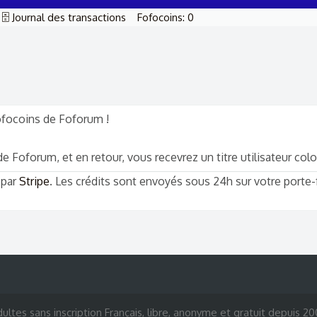
🗄️ Journal des transactions
Fofocoins: 0
Fofocoins de Foforum !
 Foforum, et en retour, vous recevrez un titre utilisateur colo
 par
Stripe
. Les crédits sont envoyés sous 24h sur votre porte
ultes sans inscription Français, libre, anonyme et gratuit depuis 2