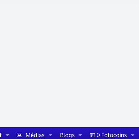
f
Médias
Blogs
💵 0 Fofocoins