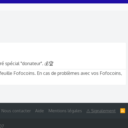
ré spécial "donateur". 💰🏆
-feuille Fofocoins. En cas de problèmes avec vos Fofocoins,
Nous contacter
Aide
Mentions légales
⚠ Signalement
R
S
S
007