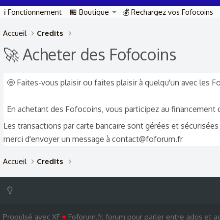
ℹ️ Fonctionnement
🏪 Boutique
💰 Rechargez vos Fofocoins
Accueil
Credits
🚀 Acheter des Fofocoins
🤩 Faites-vous plaisir ou faites plaisir à quelqu'un avec les 
En achetant des Fofocoins, vous participez au financement de
Les transactions par carte bancaire sont gérées et sécurisées
merci d'envoyer un message à contact@foforum.fr
Accueil
Credits
Propulsé avec XF
♥
Foforum.fr, forum pour parler entre ados et ad