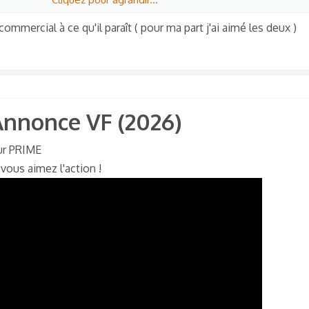
 Avoir Trouvé l'amour (Lady gaga) ..
commercial à ce qu'il paraît ( pour ma part j'ai aimé les deux )
 Qu'il Recommence Sa Folie Meurtrière ..
its" ..
nnonce VF (2026)​
sur PRIME
ous aimez l'action !