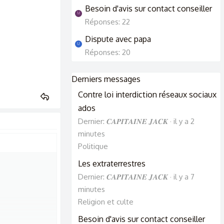
Besoin d'avis sur contact conseiller
M
Réponses: 22
Dispute avec papa
U
Réponses: 20
Derniers messages
Contre loi interdiction réseaux sociaux
ados
Dernier: 𝑪𝑨𝑷𝑰𝑻𝑨𝑰𝑵𝑬 𝑱𝑨𝑪𝑲
il y a 2
minutes
Politique
Les extraterrestres
Dernier: 𝑪𝑨𝑷𝑰𝑻𝑨𝑰𝑵𝑬 𝑱𝑨𝑪𝑲
il y a 7
minutes
Religion et culte
Besoin d'avis sur contact conseiller