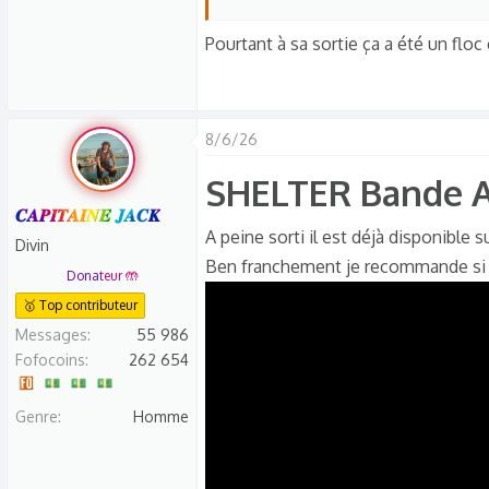
C'est le Même Malade Mental Croyant
Pourtant à sa sortie ça a été un floc 
Mais Manipulé Par Elle dans l'espoir
Puisque il ne Reproduit pas Ses "explo
8/6/26
SHELTER Bande A
Elle l'abandonne ..
𝑪𝑨𝑷𝑰𝑻𝑨𝑰𝑵𝑬 𝑱𝑨𝑪𝑲
A peine sorti il est déjà disponible 
Divin
Ben franchement je recommande si v
Donateur 🤲
🥇 Top contributeur
Messages
55 986
Fofocoins
262 654
Genre
Homme