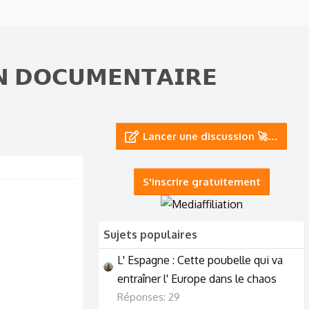
𝗡 𝗗𝗢𝗖𝗨𝗠𝗘𝗡𝗧𝗔𝗜𝗥𝗘
Lancer une discussion 🚀…
S'inscrire gratuitement
Sujets populaires
L' Espagne : Cette poubelle qui va
entraîner l' Europe dans le chaos
Réponses: 29