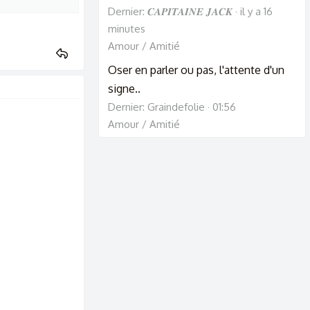
Dernier: 𝑪𝑨𝑷𝑰𝑻𝑨𝑰𝑵𝑬 𝑱𝑨𝑪𝑲
il y a 16
minutes
Amour / Amitié
Oser en parler ou pas, l'attente d'un
signe..
Dernier: Graindefolie
01:56
Amour / Amitié