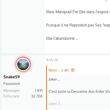
s
c
Mais Manipulé Par Elle dans l'espoir
u
s
Puisque il ne Reproduit pas Ses "expl
s
i
Elle l'abandonne ..
o
n
6/6/26
Ninor .. a dit:
Snake59
Joker ..
Passionné
Messages
1 691
C'est Juste la Descente Aux Enfer d
Fofocoins
32 706
Joker 2 ..