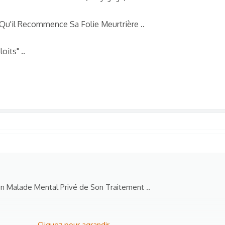
 Qu'il Recommence Sa Folie Meurtrière ..
oits" ..
'un Malade Mental Privé de Son Traitement ..
Cliquez pour agrandir...