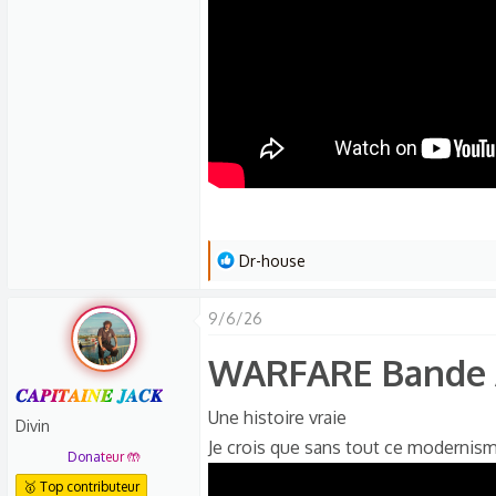
L
Dr-house
e
s
9/6/26
r
WARFARE Bande A
é
a
𝑪𝑨𝑷𝑰𝑻𝑨𝑰𝑵𝑬 𝑱𝑨𝑪𝑲
c
Une histoire vraie
Divin
t
Je crois que sans tout ce modernism
Donateur 🤲
i
🥇 Top contributeur
o