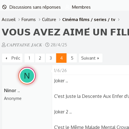
Discussions sans réponses
Membres
Accueil
Forums
Culture
Cinéma films / series / tv
𝗩𝗢𝗨𝗦 𝗔𝗩𝗘𝗭 𝗔𝗜𝗠𝗘́ 𝗨𝗡 𝗙𝗜
A
D
𝑪𝑨𝑷𝑰𝑻𝑨𝑰𝑵𝑬 𝑱𝑨𝑪𝑲
28/4/25
u
a
Préc
1
2
3
4
5
Suivant
t
t
e
e
1/6/26
u
d
N
r
e
Joker ..
d
d
Ninor ..
e
é
C'est Juste la Descente Aux Enfer d
Anonyme
l
b
a
u
Joker 2 ..
d
t
i
C'est le Même Malade Mental Croyant