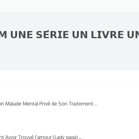
𝗠 𝗨𝗡𝗘 𝗦𝗘́𝗥𝗜𝗘 𝗨𝗡 𝗟𝗜𝗩𝗥𝗘 
'un Malade Mental Privé de Son Traitement ..
 Avoir Trouvé l'amour (Lady gaga) ..