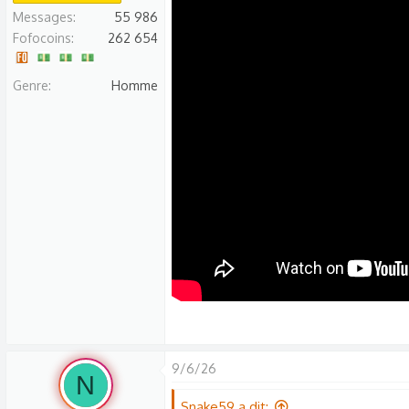
n
Messages
55 986
s
Fofocoins
262 654
:
Genre
Homme
9/6/26
N
Snake59 a dit: