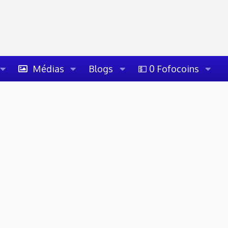
Médias
Blogs
💵 0 Fofocoins