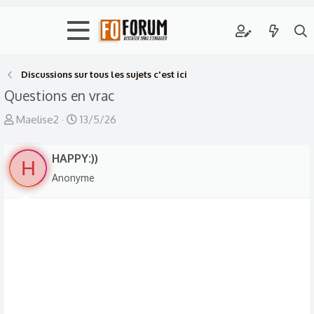
Discussions sur tous les sujets c'est ici
Questions en vrac
A
D
Maelise2
13/5/26
u
a
t
t
HAPPY:))
H
e
e
Anonyme
u
d
r
e
d
d
e
é
l
b
a
u
d
t
i