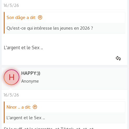
a
16/5/26
c
t
Son dâge a dit:
i
o
Qu'est-ce qui intéresse les jeunes en 2026 ?
n
s
L'argent et le Sex ..
:
HAPPY:))
H
Anonyme
16/5/26
Ninor .. a dit:
L'argent et le Sex ..