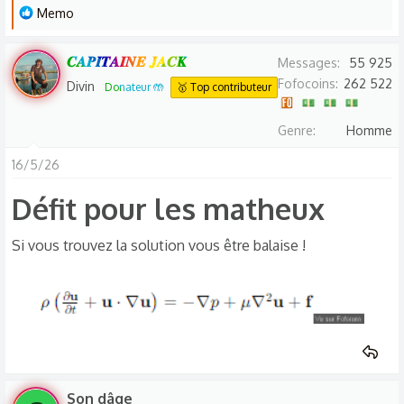
L
Memo
e
s
𝑪𝑨𝑷𝑰𝑻𝑨𝑰𝑵𝑬 𝑱𝑨𝑪𝑲
Messages
55 925
r
Fofocoins
262 522
Divin
Donateur 🤲
🥇 Top contributeur
é
a
Genre
Homme
c
t
16/5/26
i
Défit pour les matheux​
o
n
s
Si vous trouvez la solution vous être balaise !
:
Son dâge