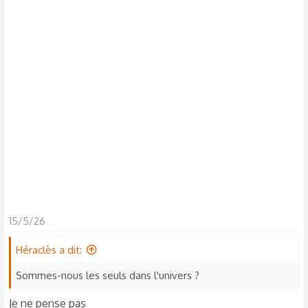
s
c
u
s
s
i
o
n
15/5/26
Héraclès a dit:
Sommes-nous les seuls dans l'univers ?
Je ne pense pas