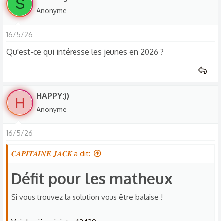
S
Anonyme
16/5/26
Qu'est-ce qui intéresse les jeunes en 2026 ?
HAPPY:))
H
Anonyme
16/5/26
𝑪𝑨𝑷𝑰𝑻𝑨𝑰𝑵𝑬 𝑱𝑨𝑪𝑲 a dit:
Défit pour les matheux​
Si vous trouvez la solution vous être balaise !