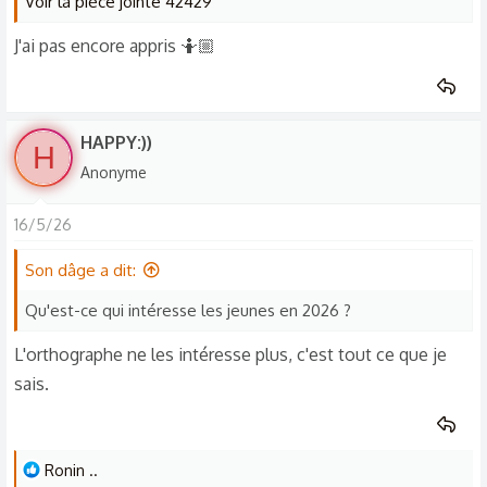
Voir la pièce jointe 42429
J'ai pas encore appris 🤷🏼
HAPPY:))
H
Anonyme
16/5/26
Son dâge a dit:
Qu'est-ce qui intéresse les jeunes en 2026 ?
L'orthographe ne les intéresse plus, c'est tout ce que je
sais.
L
Ronin ..