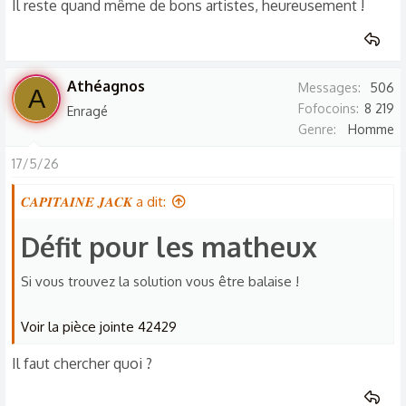
Il reste quand même de bons artistes, heureusement !
Athéagnos
Messages
506
A
Fofocoins
8 219
Enragé
Genre
Homme
17/5/26
𝑪𝑨𝑷𝑰𝑻𝑨𝑰𝑵𝑬 𝑱𝑨𝑪𝑲 a dit:
Défit pour les matheux​
Si vous trouvez la solution vous être balaise !
Voir la pièce jointe 42429
Il faut chercher quoi ?