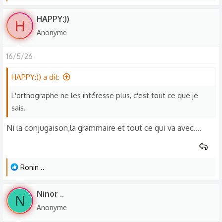
e
s
HAPPY:))
H
r
Anonyme
é
a
16/5/26
c
t
HAPPY:)) a dit:
i
o
L'orthographe ne les intéresse plus, c'est tout ce que je
n
sais.
s
Ni la conjugaison,la grammaire et tout ce qui va avec....
:
L
Ronin ..
e
s
Ninor ..
N
r
Anonyme
é