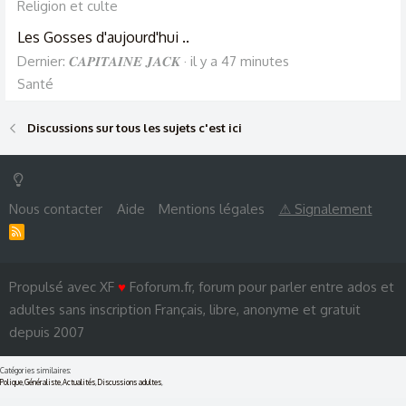
Religion et culte
Les Gosses d'aujourd'hui ..
Dernier: 𝑪𝑨𝑷𝑰𝑻𝑨𝑰𝑵𝑬 𝑱𝑨𝑪𝑲
il y a 47 minutes
Santé
Discussions sur tous les sujets c'est ici
Nous contacter
Aide
Mentions légales
⚠ Signalement
R
S
S
Propulsé avec XF
♥
Foforum.fr, forum pour parler entre ados et
adultes sans inscription Français, libre, anonyme et gratuit
depuis 2007
Catégories similaires:
Polique
,
Généraliste
,
Actualités
,
Discussions adultes
,