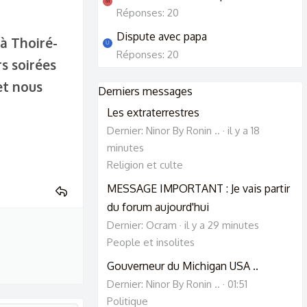
M
Réponses: 20
Dispute avec papa
 à Thoiré-
U
Réponses: 20
rs soirées
et nous
Derniers messages
Les extraterrestres
Dernier: Ninor By Ronin ..
il y a 18
minutes
Religion et culte
MESSAGE IMPORTANT : Je vais partir
du forum aujourd'hui
Dernier: Ocram
il y a 29 minutes
People et insolites
Gouverneur du Michigan USA ..
Dernier: Ninor By Ronin ..
01:51
Politique