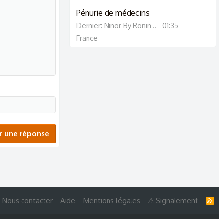
Pénurie de médecins
Dernier: Ninor By Ronin ..
01:35
France
r une réponse
Nous contacter
Aide
Mentions légales
⚠ Signalement
R
S
S