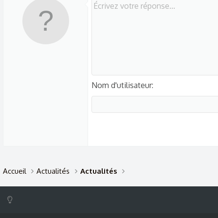
n
b
y
Nom d'utilisateur
Accueil
Actualités
Actualités