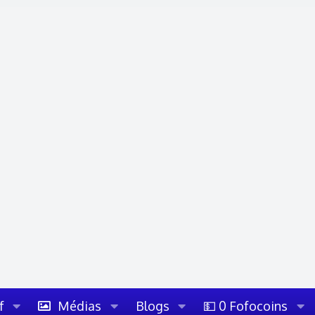
f
Médias
Blogs
💵 0 Fofocoins