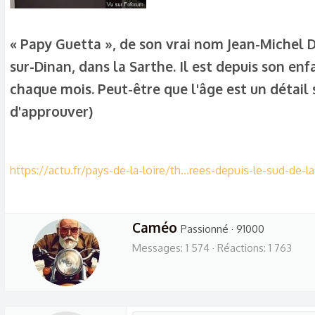
c
u
s
« Papy Guetta », de son vrai nom Jean-Michel D
s
sur-Dinan, dans la Sarthe. Il est depuis son en
i
chaque mois. Peut-être que l'âge est un détail 
o
d'approuver)​
n
https://actu.fr/pays-de-la-loire/th...rees-depuis-le-sud-de-
W
Caméo
Passionné
·
91000
r
Messages
1 574
Réactions
1 763
i
t
t
e