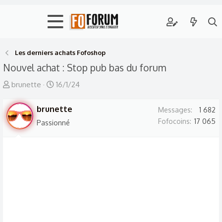
Les derniers achats Fofoshop
Nouvel achat : Stop pub bas du forum
A
D
brunette
16/1/24
u
a
t
brunette
t
Messages
1 682
e
e
Fofocoins
17 065
Passionné
u
d
r
e
d
d
e
é
l
b
a
u
d
t
i