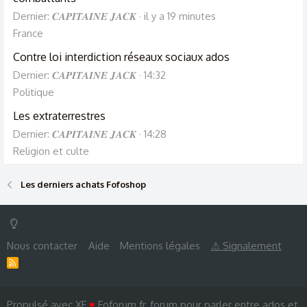
Dernier: 𝑪𝑨𝑷𝑰𝑻𝑨𝑰𝑵𝑬 𝑱𝑨𝑪𝑲
il y a 19 minutes
France
Contre loi interdiction réseaux sociaux ados
Dernier: 𝑪𝑨𝑷𝑰𝑻𝑨𝑰𝑵𝑬 𝑱𝑨𝑪𝑲
14:32
Politique
Les extraterrestres
Dernier: 𝑪𝑨𝑷𝑰𝑻𝑨𝑰𝑵𝑬 𝑱𝑨𝑪𝑲
14:28
Religion et culte
Les derniers achats Fofoshop
Nous contacter
Aide
Mentions légales
⚠ Signalement
R
S
S
Propulsé avec XF
♥
Foforum.fr, forum pour parler entre ados et