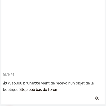
s
c
u
s
s
i
o
n
16/1/24
🎁 Waouuu
brunette
vient de recevoir un objet de la
boutique
Stop pub bas du forum
.