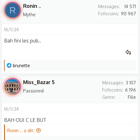
Ronin ..
Messages
14 571
R
Fofocoins
90 967
Mythe
16/1/24
Bah fini les pub..
L
brunette
e
s
Miss_Bazar 5
Messages
3 107
r
Fofocoins
6 196
Passionné
é
Genre
Fille
a
c
16/1/24
t
BAH OUI C LE BUT
i
o
Ronin .. a dit:
n