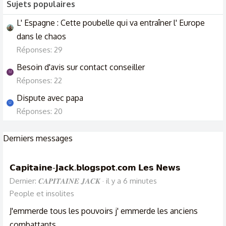
Sujets populaires
L' Espagne : Cette poubelle qui va entraîner l' Europe
dans le chaos
Réponses: 29
Besoin d'avis sur contact conseiller
M
Réponses: 22
Dispute avec papa
U
Réponses: 20
Derniers messages
𝗖𝗮𝗽𝗶𝘁𝗮𝗶𝗻𝗲-𝗝𝗮𝗰𝗸.𝗯𝗹𝗼𝗴𝘀𝗽𝗼𝘁.𝗰𝗼𝗺 𝗟𝗲𝘀 𝗡𝗲𝘄𝘀
Dernier: 𝑪𝑨𝑷𝑰𝑻𝑨𝑰𝑵𝑬 𝑱𝑨𝑪𝑲
il y a 6 minutes
People et insolites
J'emmerde tous les pouvoirs j' emmerde les anciens
combattants