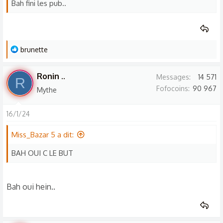
Bah fini les pub..
s
:
L
brunette
e
s
Ronin ..
Messages
14 571
R
r
Fofocoins
90 967
Mythe
é
a
16/1/24
c
t
Miss_Bazar 5 a dit:
i
o
BAH OUI C LE BUT
n
s
Bah oui hein..
: