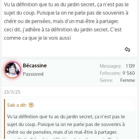
Vu la définition que tu as du jardin secret, ça n’est pas le
jardin secret c’est l’endroit qui m’appartient et dans lequel
sujet du coup. Puisque la on ne parle pas de souvenirs à
je prends soins de mes pensées, mes souvenirs, pas la
chérir ou de pensées, mais d’un mal-être à partager.
peine de tout étaler sur la place publique, on a le droit de
ceci dit, j’adhère à ta définition du jardin secret. C’est
garder certaines choses pour nous même, tu vois ?
comme ca que je le vois aussi
Ceux après qui en font n’importe quoi c’est un autre débat
et je ne prendrais pas leur défense
Bécassine
Messages
1 139
Fofocoins
9 560
Passionné
Genre
Femme
23/3/25
Sab a dit:
Vu la définition que tu as du jardin secret, ça n’est pas le
sujet du coup. Puisque la on ne parle pas de souvenirs à
chérir ou de pensées, mais d’un mal-être à partager.