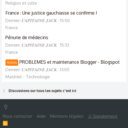
Religion et culte
France : Une justice gauchiasse se confirme !
Dernier: 𝑪𝑨𝑷𝑰𝑻𝑨𝑰𝑵𝑬 𝑱𝑨𝑪𝑲
15:50
France
Pénurie de médecins
Dernier: 𝑪𝑨𝑷𝑰𝑻𝑨𝑰𝑵𝑬 𝑱𝑨𝑪𝑲
15:33
France
PROBLEMES et maintenance Blogger - Blogspot
Autres
Dernier: 𝑪𝑨𝑷𝑰𝑻𝑨𝑰𝑵𝑬 𝑱𝑨𝑪𝑲
13:05
Matériel - Technologie
Discussions sur tous les sujets c'est ici
Nous contacter
Aide
Mentions légales
⚠ Signalement
R
S