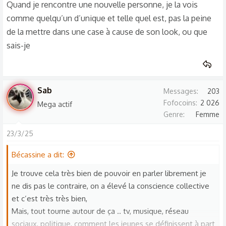
Quand je rencontre une nouvelle personne, je la vois
comme quelqu’un d’unique et telle quel est, pas la peine
de la mettre dans une case à cause de son look, ou que
sais-je
Sab
Messages
203
Fofocoins
2 026
Mega actif
Genre
Femme
23/3/25
Bécassine a dit:
Je trouve cela très bien de pouvoir en parler librement je
ne dis pas le contraire, on a élevé la conscience collective
et c’est très très bien,
Mais, tout tourne autour de ça .. tv, musique, réseau
sociaux, politique, comment les jeunes se définissent à part