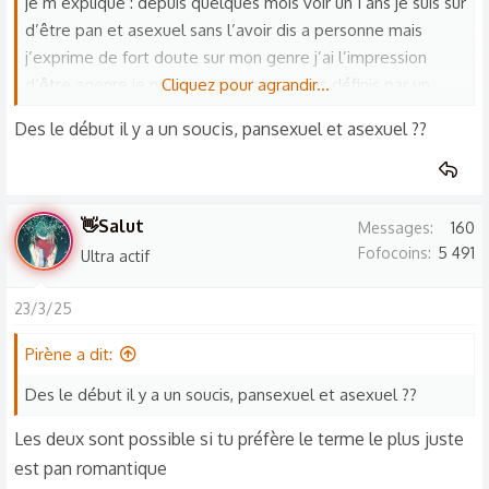
je m’explique : depuis quelques mois voir un 1 ans je suis sur
d’être pan et asexuel sans l’avoir dis a personne mais
j’exprime de fort doute sur mon genre j’ai l’impression
d’être agenre je ne me ressent juste pas définis par un
Cliquez pour agrandir...
genre je me vois mal être une femme cis alors je me suis
Des le début il y a un soucis, pansexuel et asexuel ??
dis que j’étais un homme trans mais en même temps je pas
trop l’impression de me sentir homme genre j’ai un effet
imposteur de plus je ne peux pas trop en parler car j’ai un
entourage très transphobe et homophobe et je suis mineur
👋Salut
Messages
160
donc difficile de juste partir quelque part de plus tolérant
Fofocoins
5 491
Ultra actif
et quand je me dit que je suis agenre d’ailleurs sur les
réseaux j’ai tendance à ne pas prendre les pronom elle
23/3/25
mais plus il que je pense utiliser si je suis agenre bref je suis
Pirène a dit:
dans le brouillard je sais que ça va se clarifier avec le
temps mais je me dis que si jamais certain avais des conseil
Des le début il y a un soucis, pansexuel et asexuel ??
ou sont/on été dans cet phase de doute c’était le moment
Les deux sont possible si tu préfère le terme le plus juste
parfait pour demander en ce mois dés fierté 🏳️‍🌈
est pan romantique