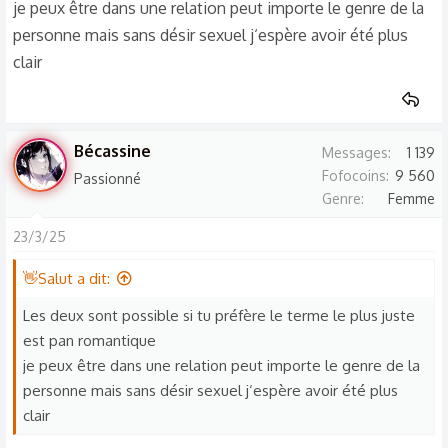
je peux être dans une relation peut importe le genre de la
personne mais sans désir sexuel j‘espère avoir été plus
clair
Bécassine
Messages
1 139
Fofocoins
9 560
Passionné
Genre
Femme
23/3/25
👋Salut a dit:
Les deux sont possible si tu préfère le terme le plus juste
est pan romantique
je peux être dans une relation peut importe le genre de la
personne mais sans désir sexuel j‘espère avoir été plus
clair