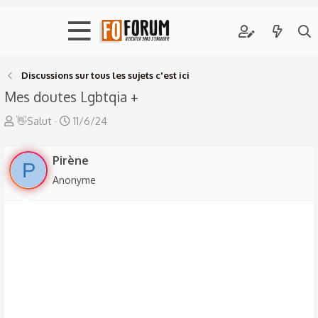
Discussions sur tous les sujets c'est ici
Mes doutes Lgbtqia +
A
D
👋Salut
11/6/24
u
a
t
t
Pirène
P
e
e
Anonyme
u
d
r
e
d
d
e
é
l
b
a
u
d
t
i