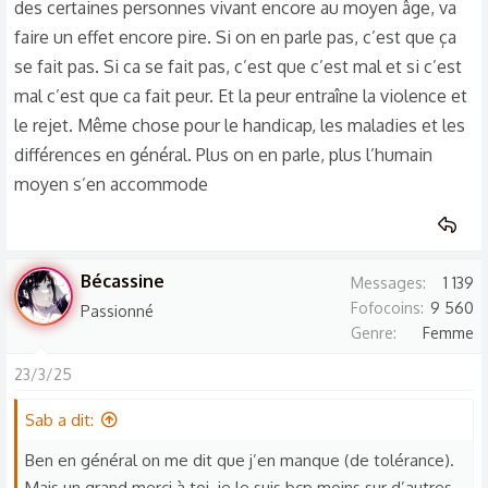
des certaines personnes vivant encore au moyen âge, va
faire un effet encore pire. Si on en parle pas, c’est que ça
se fait pas. Si ca se fait pas, c’est que c’est mal et si c’est
mal c’est que ca fait peur. Et la peur entraîne la violence et
le rejet. Même chose pour le handicap, les maladies et les
différences en général. Plus on en parle, plus l’humain
moyen s’en accommode
Bécassine
Messages
1 139
Fofocoins
9 560
Passionné
Genre
Femme
23/3/25
Sab a dit:
Ben en général on me dit que j’en manque (de tolérance).
Mais un grand merci à toi. je le suis bcp moins sur d’autres