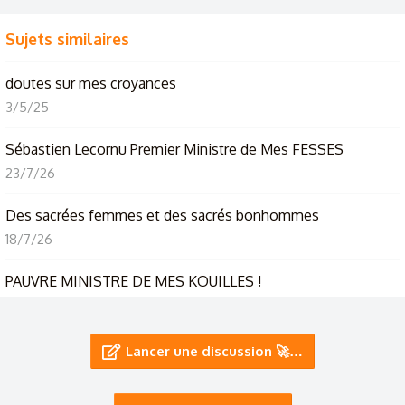
Sujets similaires
doutes sur mes croyances
3/5/25
Sébastien Lecornu Premier Ministre de Mes FESSES
23/7/26
Des sacrées femmes et des sacrés bonhommes
18/7/26
PAUVRE MINISTRE DE MES KOUILLES !
23/5/26
😟Tous ANONYMES ??? 🙁🙁🙁🙁🙁🙁
Lancer une discussion 🚀…
10/5/26