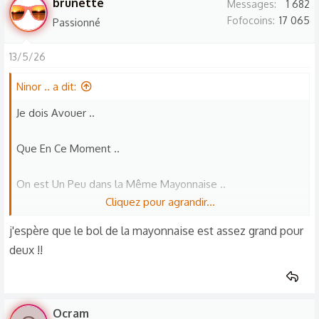
brunette
Messages
1 682
Fofocoins
17 065
Passionné
13/5/26
Ninor .. a dit:
Je dois Avouer ..
Que En Ce Moment ..
On est Un Peu dans la Même Mayonnaise ..
Cliquez pour agrandir...
C'est Facile de Reconnaître Un Semblable .. 😇
j'espère que le bol de la mayonnaise est assez grand pour
deux !!
Ocram