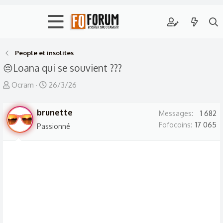
People et insolites
😔Loana qui se souvient ???
A
D
Ocram
26/3/26
u
a
t
t
brunette
Messages
1 682
e
e
Fofocoins
17 065
Passionné
u
d
r
e
d
d
e
é
l
b
a
u
d
t
i