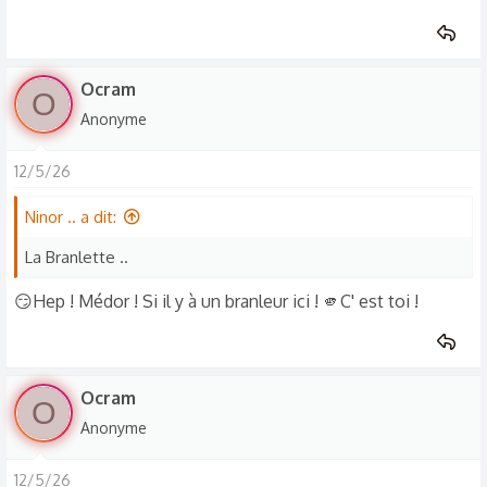
Ocram
O
Anonyme
12/5/26
Ninor .. a dit:
La Branlette ..
😏Hep ! Médor ! Si il y à un branleur ici ! 🫵C' est toi !
Ocram
O
Anonyme
12/5/26