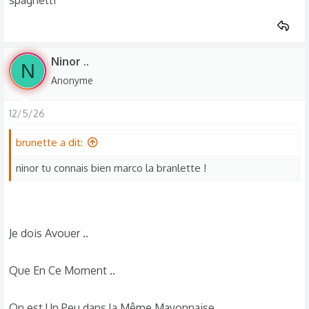
spaghetti
Ninor ..
N
Anonyme
12/5/26
brunette a dit:
ninor tu connais bien marco la branlette !
Je dois Avouer ..
Que En Ce Moment ..
On est Un Peu dans la Même Mayonnaise ..