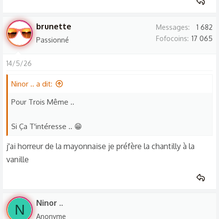
brunette
Messages
1 682
Fofocoins
17 065
Passionné
14/5/26
Ninor .. a dit:
Pour Trois Même ..
Si Ça T'intéresse .. 😁
j'ai horreur de la mayonnaise je préfère la chantilly à la
vanille
Ninor ..
N
Anonyme