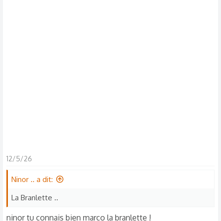
s
c
u
s
s
i
o
n
12/5/26
Ninor .. a dit:
La Branlette ..
ninor tu connais bien marco la branlette !