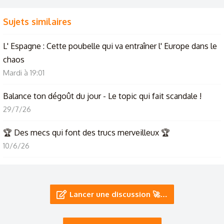
Sujets similaires
L' Espagne : Cette poubelle qui va entraîner l' Europe dans le
chaos
Mardi à 19:01
Balance ton dégoût du jour - Le topic qui fait scandale !
29/7/26
🏆 Des mecs qui font des trucs merveilleux 🏆
10/6/26
Les gens qui veulent parler c’est ici
9/5/26
Lancer une discussion 🚀…
Ceux qui regardent un dîner presque parfait, cette candidate
est impossible !