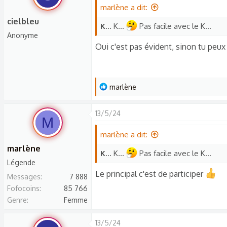
é
marlène a dit:
a
cielbleu
K
... K...
Pas facile avec le K...
c
Anonyme
t
Oui c'est pas évident, sinon tu peux
i
o
n
L
marlène
s
e
:
s
13/5/24
M
r
é
marlène a dit:
a
marlène
K
... K...
Pas facile avec le K...
c
Légende
t
L
e principal c'est de participer
Messages
7 888
i
Fofocoins
85 766
o
Genre
Femme
n
s
13/5/24
: