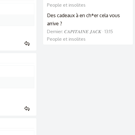
People et insolites
Des cadeaux à en ch*er cela vous
arrive ?
Dernier: 𝑪𝑨𝑷𝑰𝑻𝑨𝑰𝑵𝑬 𝑱𝑨𝑪𝑲
13:15
People et insolites