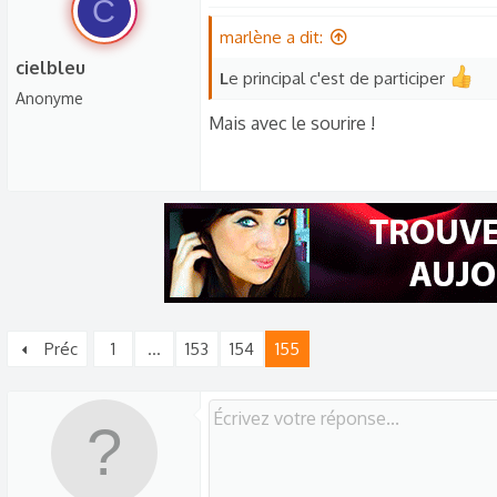
C
marlène a dit:
cielbleu
L
e principal c'est de participer
Anonyme
Mais avec le sourire !
Préc
1
…
153
154
155