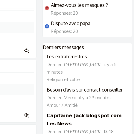
Aimez-vous les masques ?
M
Réponses: 20
Dispute avec papa
U
Réponses: 20
Derniers messages
Les extraterrestres
Dernier: 𝑪𝑨𝑷𝑰𝑻𝑨𝑰𝑵𝑬 𝑱𝑨𝑪𝑲
il y a 5
minutes
Religion et culte
Besoin d'avis sur contact conseiller
Dernier: Mercii
il y a 29 minutes
Amour / Amitié
𝗖𝗮𝗽𝗶𝘁𝗮𝗶𝗻𝗲-𝗝𝗮𝗰𝗸.𝗯𝗹𝗼𝗴𝘀𝗽𝗼𝘁.𝗰𝗼𝗺
𝗟𝗲𝘀 𝗡𝗲𝘄𝘀
Dernier: 𝑪𝑨𝑷𝑰𝑻𝑨𝑰𝑵𝑬 𝑱𝑨𝑪𝑲
13:48