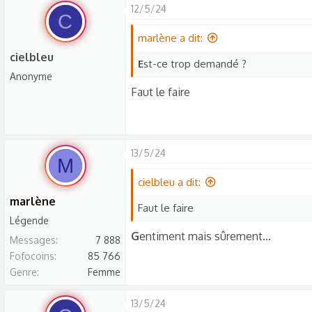
s
12/5/24
C
c
marlène a dit:
u
cielbleu
s
E
st-ce trop demandé ?
s
Anonyme
i
Faut le faire
o
n
13/5/24
M
cielbleu a dit:
marlène
Faut le faire
Légende
G
entiment mais sûrement...
Messages
7 888
Fofocoins
85 766
Genre
Femme
13/5/24