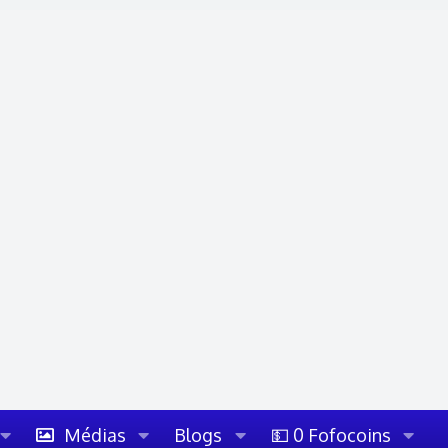
Médias
Blogs
💵 0 Fofocoins