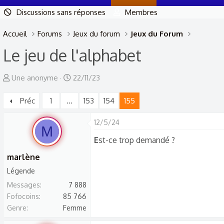
Discussions sans réponses
Membres
Accueil
Forums
Jeux du forum
Jeux du Forum
Le jeu de l'alphabet
A
D
Une anonyme
22/11/23
u
a
Préc
1
…
153
154
155
t
t
e
e
12/5/24
u
d
M
r
e
E
st-ce trop demandé ?
d
d
marlène
e
é
Légende
l
b
Messages
7 888
a
u
Fofocoins
85 766
d
t
Genre
Femme
i