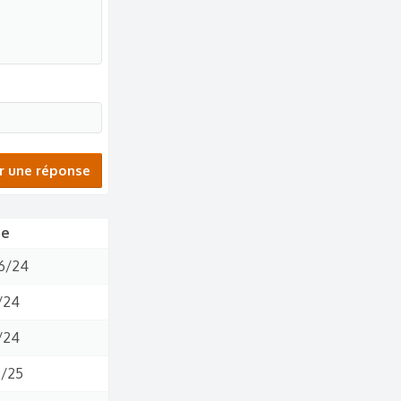
r une réponse
te
6/24
/24
/24
2/25