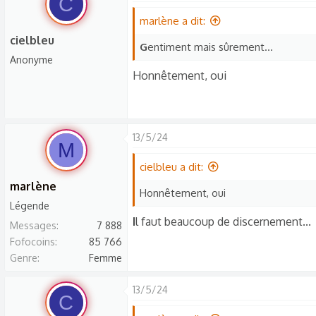
C
marlène a dit:
cielbleu
G
entiment mais sûrement...
Anonyme
Honnêtement, oui
13/5/24
M
cielbleu a dit:
marlène
Honnêtement, oui
Légende
I
l faut beaucoup de discernement...
Messages
7 888
Fofocoins
85 766
Genre
Femme
13/5/24
C