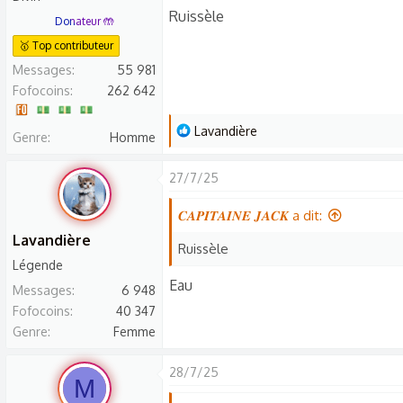
t
Ruissèle
Donateur 🤲
i
🥇 Top contributeur
o
n
Messages
55 981
s
Fofocoins
262 642
:
L
Lavandière
Genre
Homme
e
s
27/7/25
r
é
𝑪𝑨𝑷𝑰𝑻𝑨𝑰𝑵𝑬 𝑱𝑨𝑪𝑲 a dit:
a
Lavandière
Ruissèle
c
Légende
t
Eau
Messages
6 948
i
Fofocoins
40 347
o
Genre
Femme
n
s
28/7/25
:
M