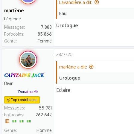
Lavandière a dit:
marlène
Eau
Légende
Urologue
Messages
7 888
Fofocoins
85 866
Genre
Femme
28/7/25
marlène a dit:
𝑪𝑨𝑷𝑰𝑻𝑨𝑰𝑵𝑬 𝑱𝑨𝑪𝑲
Urologue
Divin
Eclaire
Donateur 🤲
🥇 Top contributeur
Messages
55 981
Fofocoins
262 642
Genre
Homme