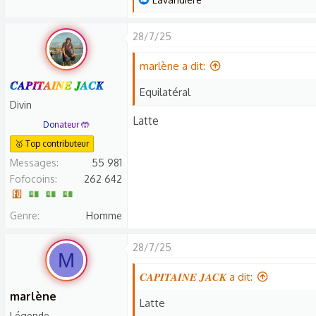
e
s
28/7/25
r
é
marlène a dit:
a
𝑪𝑨𝑷𝑰𝑻𝑨𝑰𝑵𝑬 𝑱𝑨𝑪𝑲
Equilatéral
c
Divin
t
Latte
Donateur 🤲
i
🥇 Top contributeur
o
n
Messages
55 981
s
Fofocoins
262 642
:
Genre
Homme
28/7/25
M
𝑪𝑨𝑷𝑰𝑻𝑨𝑰𝑵𝑬 𝑱𝑨𝑪𝑲 a dit:
marlène
Latte
Légende