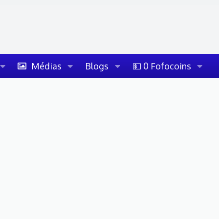
Médias
Blogs
💵 0 Fofocoins