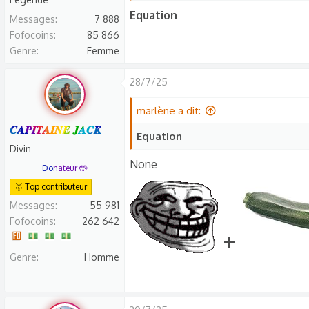
Equation
Messages
7 888
Fofocoins
85 866
Genre
Femme
28/7/25
marlène a dit:
𝑪𝑨𝑷𝑰𝑻𝑨𝑰𝑵𝑬 𝑱𝑨𝑪𝑲
Equation
Divin
None
Donateur 🤲
🥇 Top contributeur
Messages
55 981
Fofocoins
262 642
+
Genre
Homme