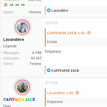
s
c
L
Lavandière
Genre
Homme
u
e
s
s
27/7/25
s
r
i
é
𝑪𝑨𝑷𝑰𝑻𝑨𝑰𝑵𝑬 𝑱𝑨𝑪𝑲 a dit:
o
a
Lavandière
Eclate
n
c
Légende
t
Empereur
Messages
6 948
i
Fofocoins
40 347
o
Genre
Femme
n
L
𝑪𝑨𝑷𝑰𝑻𝑨𝑰𝑵𝑬 𝑱𝑨𝑪𝑲
s
e
:
s
27/7/25
r
é
Lavandière a dit:
a
𝑪𝑨𝑷𝑰𝑻𝑨𝑰𝑵𝑬 𝑱𝑨𝑪𝑲
Empereur
c
Divin