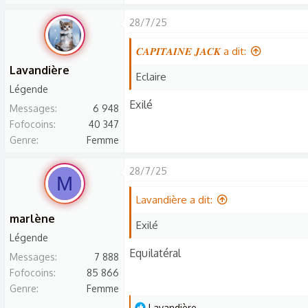
28/7/25
𝑪𝑨𝑷𝑰𝑻𝑨𝑰𝑵𝑬 𝑱𝑨𝑪𝑲 a dit:
Lavandière
Eclaire
Légende
Exilé
Messages
6 948
Fofocoins
40 347
Genre
Femme
28/7/25
M
Lavandière a dit:
marlène
Exilé
Légende
Equilatéral
Messages
7 888
Fofocoins
85 866
Genre
Femme
L
Lavandière