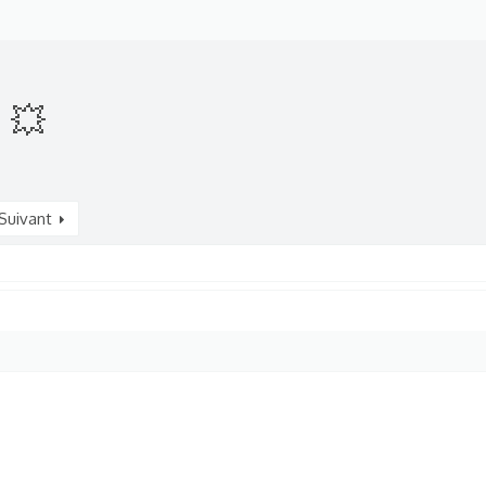
️ 💥
Suivant