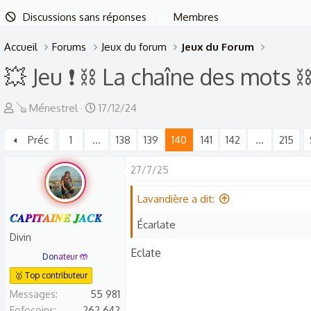
Discussions sans réponses
Membres
Accueil
Forums
Jeux du forum
Jeux du Forum
💥 Jeu ❗ ⛓️ La chaîne des mots ⛓
A
D
🪕 Ménestrel
17/12/24
u
a
Préc
1
…
138
139
140
141
142
…
215
t
t
e
e
27/7/25
u
d
r
e
Lavandière a dit:
d
d
𝑪𝑨𝑷𝑰𝑻𝑨𝑰𝑵𝑬 𝑱𝑨𝑪𝑲
Écarlate
e
é
Divin
l
b
Eclate
Donateur 🤲
a
u
🥇 Top contributeur
d
t
Messages
55 981
i
Fofocoins
262 642