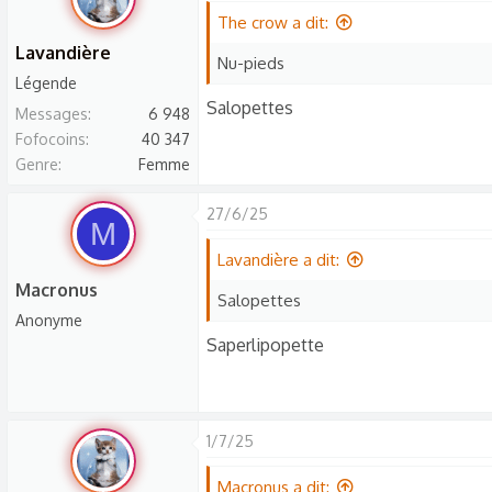
The crow a dit:
Lavandière
Nu-pieds
Légende
Salopettes
Messages
6 948
Fofocoins
40 347
Genre
Femme
27/6/25
M
Lavandière a dit:
Macronus
Salopettes
Anonyme
Saperlipopette
1/7/25
Macronus a dit: