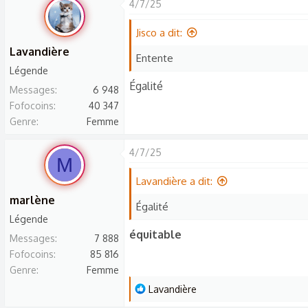
4/7/25
Jisco a dit:
Lavandière
Entente
Légende
Égalité
Messages
6 948
Fofocoins
40 347
Genre
Femme
4/7/25
M
Lavandière a dit:
marlène
Égalité
Légende
équitable
Messages
7 888
Fofocoins
85 816
Genre
Femme
L
Lavandière
e