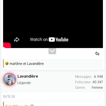
n
s
:
L
marlène
et
Lavandière
e
s
Lavandière
Messages
6 948
r
Fofocoins
40 347
Légende
é
Genre
Femme
a
c
14/11/24
t