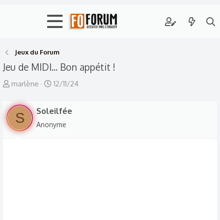
Jeux du Forum
Jeu de MIDI... Bon appétit !
A
D
marlène
12/11/24
u
a
t
t
Soleilfée
S
e
e
Anonyme
u
d
r
e
d
d
e
é
l
b
a
u
d
t
i