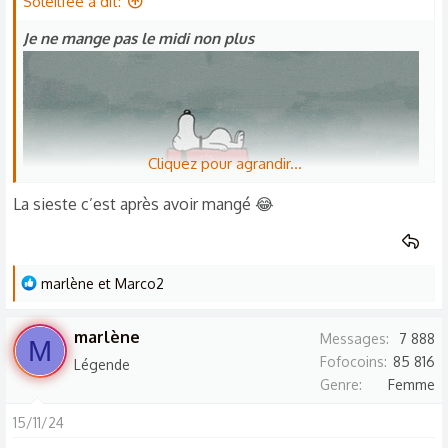
Soleilfée a dit:
i
o
Je ne mange pas le midi non plus
n
s
:
Cliquez pour agrandir...
La sieste c’est après avoir mangé 😂
Je dors. ..
L
marlène
et
Marco2
e
s
marlène
Messages
7 888
M
r
Fofocoins
85 816
Légende
é
Genre
Femme
a
c
15/11/24
t