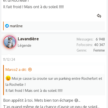
et la Rochelle !
Il fait froid ! Mais ont à du soleil !!!!!
L
marlène
e
s
Lavandière
Messages
6 948
r
Fofocoins
40 347
Légende
é
Genre
Femme
a
c
11/12/24
t
Marco2 a dit:
i
o
Moi je casse la croute sur un parking entre Rochefort et
n
la Rochelle !
s
Il fait froid ! Mais ont à du soleil !!!!!
:
Bon appétit à toi. Mets bien ton écharpe 😅..
T’as quand même de la chance d’avoir un peu de soleil..