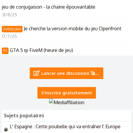
jeu de conjugaison - la chaine épouvantable
31/8/25
Je cherche la version mobile du jeu Openfront
Autres jeux
17/7/25
GTA 5 rp FiveM (heure de jeu)
Pc
7/7/25
Le jeu des Prénoms
Lancer une discussion 🚀…
26/6/25
S'inscrire gratuitement
Sujets populaires
L' Espagne : Cette poubelle qui va entraîner l' Europe