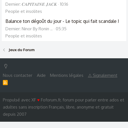
Dernier: 𝑪𝑨𝑷𝑰𝑻𝑨𝑰𝑵𝑬 𝑱𝑨𝑪𝑲
10:16
People et insolites
Balance ton dégoût du jour - Le topic qui fait scandale !
Dernier: Ninor By Ronin ..
05:35
People et insolites
Jeux du Forum
Nous contacter
Aide
Mentions légales
⚠ Signalement
R
S
S
Propulsé avec XF
♥
Foforum.fr, forum pour parler entre ados et
adultes sans inscription Français, libre, anonyme et gratuit
depuis 2007