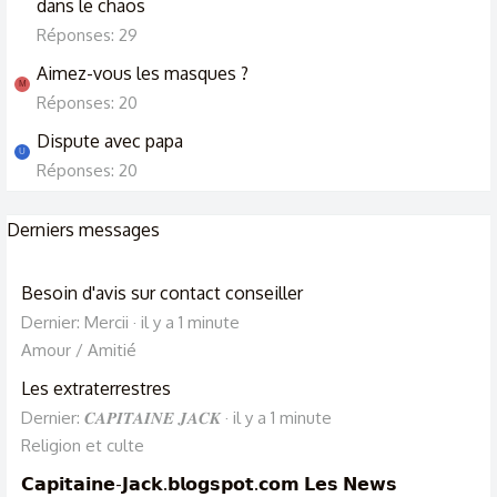
dans le chaos
Réponses: 29
Aimez-vous les masques ?
M
Réponses: 20
Dispute avec papa
U
Réponses: 20
Derniers messages
Besoin d'avis sur contact conseiller
Dernier: Mercii
il y a 1 minute
Amour / Amitié
Les extraterrestres
Dernier: 𝑪𝑨𝑷𝑰𝑻𝑨𝑰𝑵𝑬 𝑱𝑨𝑪𝑲
il y a 1 minute
Religion et culte
𝗖𝗮𝗽𝗶𝘁𝗮𝗶𝗻𝗲-𝗝𝗮𝗰𝗸.𝗯𝗹𝗼𝗴𝘀𝗽𝗼𝘁.𝗰𝗼𝗺 𝗟𝗲𝘀 𝗡𝗲𝘄𝘀