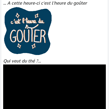
... A cette heure-ci c'est l'heure du goûter
i
o
n
s
:
Qui veut du thé ?...