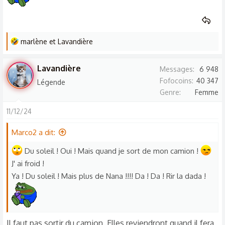
L
marlène
et
Lavandière
e
s
Lavandière
Messages
6 948
r
Fofocoins
40 347
Légende
é
Genre
Femme
a
c
11/12/24
t
Marco2 a dit:
i
o
Du soleil ! Oui ! Mais quand je sort de mon camion !
n
J' ai froid !
s
Ya ! Du soleil ! Mais plus de Nana !!!! Da ! Da ! Rir la dada !
:
Il faut pas sortir du camion..Elles reviendront quand il fera