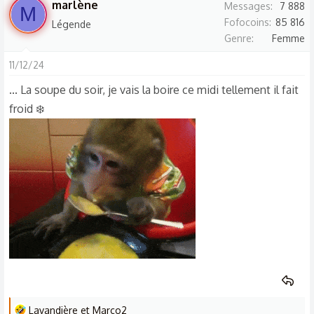
marlène
Messages
7 888
M
r
Fofocoins
85 816
Légende
é
Genre
Femme
a
c
11/12/24
t
... La soupe du soir, je vais la boire ce midi tellement il fait
i
froid ❄️
o
n
s
:
L
Lavandière
et
Marco2