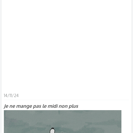
s
c
u
s
s
i
o
n
14/11/24
Je ne mange pas le midi non plus