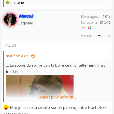
L
marlène
e
s
Marco2
Messages
7 019
r
Fofocoins
10 546
Légende
é
a
Genre
Homme
c
t
11/12/24
i
o
marlène a dit:
n
... La soupe du soir, je vais la boire ce midi tellement il fait
s
froid ❄️
:
Cliquez pour agrandir...
Moi je casse la croute sur un parking entre Rochefort