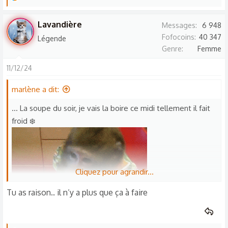
e
s
Lavandière
Messages
6 948
r
Fofocoins
40 347
Légende
é
Genre
Femme
a
c
11/12/24
t
marlène a dit:
i
o
... La soupe du soir, je vais la boire ce midi tellement il fait
n
froid ❄️
s
:
Cliquez pour agrandir...
Tu as raison.. il n’y a plus que ça à faire