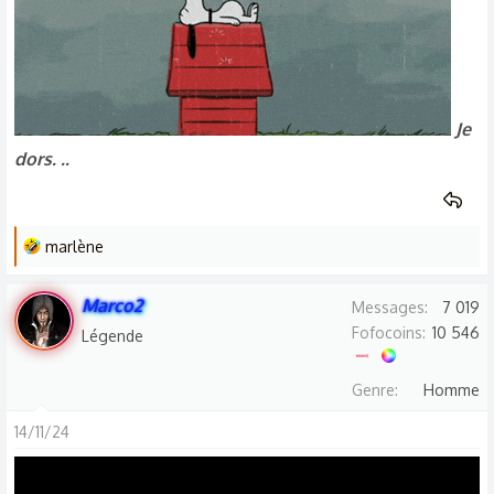
Je
dors. ..
L
marlène
e
s
Marco2
Messages
7 019
r
Fofocoins
10 546
Légende
é
a
Genre
Homme
c
t
14/11/24
i
o