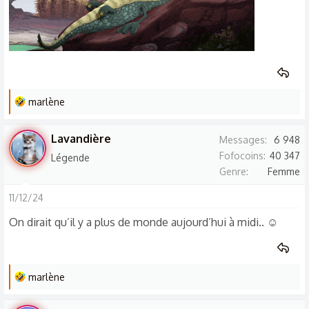
L
marlène
e
s
Lavandière
Messages
6 948
r
Fofocoins
40 347
Légende
é
Genre
Femme
a
c
11/12/24
t
On dirait qu’il y a plus de monde aujourd’hui à midi.. ☺️
i
o
n
s
L
marlène
:
e
s