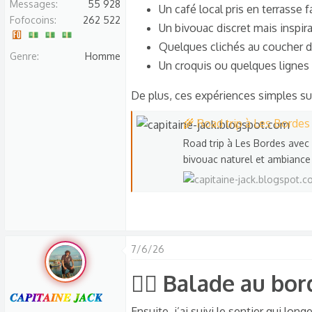
Messages
55 928
Un café local pris en terrasse f
Fofocoins
262 522
Un bivouac discret mais inspira
Quelques clichés au coucher du
Genre
Homme
Un croquis ou quelques lignes 
De plus, ces expériences simples suf
🌾 Road trip à Les Bordes
Road trip à Les Bordes avec C
bivouac naturel et ambiance
7/6/26
🚶‍♂️ Balade au bo
𝑪𝑨𝑷𝑰𝑻𝑨𝑰𝑵𝑬 𝑱𝑨𝑪𝑲
Ensuite, j’ai suivi le sentier qui lon