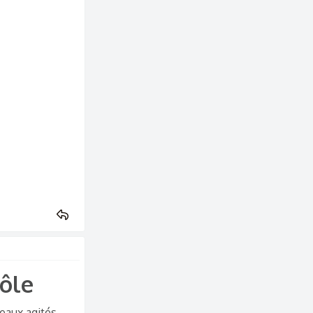
ôle​
seaux agités,