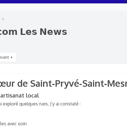
.𝗰𝗼𝗺 𝗟𝗲𝘀 𝗡𝗲𝘄𝘀
ivant
cœur de Saint‑Pryvé‑Saint‑Mes
artisanat local​
ai exploré quelques rues. J’y ai constaté :
ées avec soin