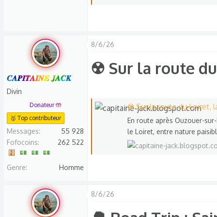
8/6/26
☢️ Sur la route du 
𝑪𝑨𝑷𝑰𝑻𝑨𝑰𝑵𝑬 𝑱𝑨𝑪𝑲
Divin
Donateur 🤲
☢️ Sur la route du Loiret, 
🥇 Top contributeur
En route après Ouzouer-sur-
Messages
55 928
le Loiret, entre nature paisi
Fofocoins
262 522
Genre
Homme
8/6/26