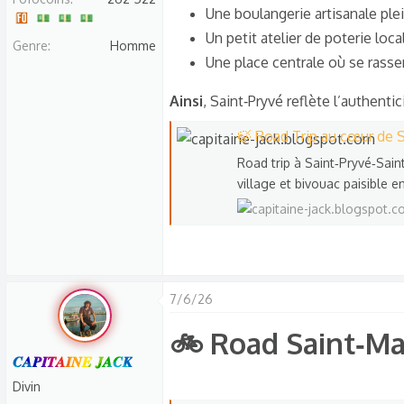
s
Une boulangerie artisanale ple
c
Un petit atelier de poterie loca
Genre
Homme
u
Une place centrale où se rasse
s
s
Ainsi
, Saint‑Pryvé reflète l’authentic
i
🍃 Road Trip au cœur de S
o
Road trip à Saint‑Pryvé‑Saint
n
village et bivouac paisible en
7/6/26
🚲 Road Saint‑Mar
𝑪𝑨𝑷𝑰𝑻𝑨𝑰𝑵𝑬 𝑱𝑨𝑪𝑲
Divin