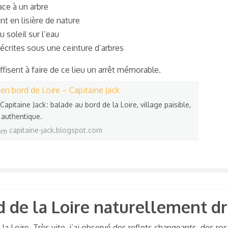
ace à un arbre
nt en lisière de nature
 soleil sur l’eau
écrites sous une ceinture d’arbres
fisent à faire de ce lieu un arrêt mémorable.
 en bord de Loire – Capitaine Jack
apitaine Jack : balade au bord de la Loire, village paisible,
 authentique.
capitaine-jack.blogspot.com
rd de la Loire naturellement dr
ge la Loire. Très vite, j’ai observé des reflets changeants, des ro