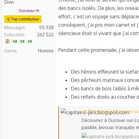
Divin
des bancs isolés. De plus, les oiseau
Donateur 🤲
effort, c’est un voyage sans déplace
🥇 Top contributeur
conséquent, j’ai pris mon carnet et j
Messages
55 928
silencieux était si vivant que j’ai co
Fofocoins
262 522
Pendant cette promenade, j’ai obser
Genre
Homme
Des hérons effleurant la surfa
Des pêcheurs matinaux concen
Des bancs de bois taillés à mê
Des reflets dorés au coucher d
🌿 Road trip à Ouzouer‑su
Découvrez à Ouzouer‑sur‑Loir
paisible, bivouac tranquille 