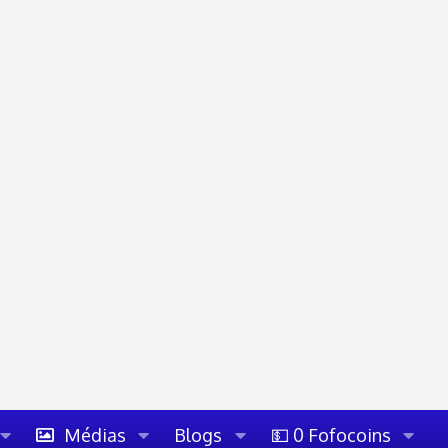
Médias
Blogs
💵 0 Fofocoins