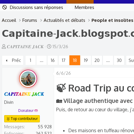
Discussions sans réponses
Membres
Accueil
Forums
Actualités et débats
People et insolites
𝗖𝗮𝗽𝗶𝘁𝗮𝗶𝗻𝗲-𝗝𝗮𝗰𝗸.𝗯𝗹𝗼𝗴𝘀𝗽𝗼
A
D
𝑪𝑨𝑷𝑰𝑻𝑨𝑰𝑵𝑬 𝑱𝑨𝑪𝑲
15/3/26
u
a
Préc
1
…
16
17
18
19
20
…
30
Su
t
t
e
e
6/6/26
u
d
r
e
🍃 Road Trip au 
d
d
𝑪𝑨𝑷𝑰𝑻𝑨𝑰𝑵𝑬 𝑱𝑨𝑪𝑲
e
é
🏡 Village authentique avec 
Divin
l
b
Puis, de retour au cœur du village, j’
Donateur 🤲
a
u
🥇 Top contributeur
d
t
Messages
55 928
i
Des maisons en tuffeau rénov
Fofocoins
262 522