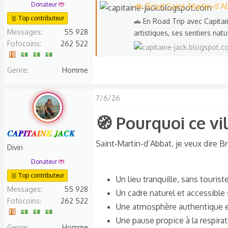
Donateur 🤲
🚲 Road Saint‑Martin‑d’Ab
🥇 Top contributeur
🚗 En Road Trip avec Capitai
Messages
55 928
artistiques, ses sentiers nat
Fofocoins
262 522
Genre
Homme
7/6/26
🧭 Pourquoi ce vi
𝑪𝑨𝑷𝑰𝑻𝑨𝑰𝑵𝑬 𝑱𝑨𝑪𝑲
Saint‑Martin-d’Abbat, je veux dire Br
Divin
Donateur 🤲
🥇 Top contributeur
Un lieu tranquille, sans tourist
Messages
55 928
Un cadre naturel et accessible 
Fofocoins
262 522
Une atmosphère authentique 
Une pause propice à la respirat
Genre
Homme