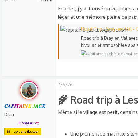
En effet, j’y ai trouvé un équilibre ra
léger et une mémoire pleine de paix
Road Trip : Bray-en-Val - 
Road trip à Bray‑en‑Val avec 
bivouac et atmosphère apai
7/6/26
🌾 Road trip à Le
𝑪𝑨𝑷𝑰𝑻𝑨𝑰𝑵𝑬 𝑱𝑨𝑪𝑲
Même si le village est petit, certain
Divin
Donateur 🤲
🥇 Top contributeur
Une promenade matinale silenc