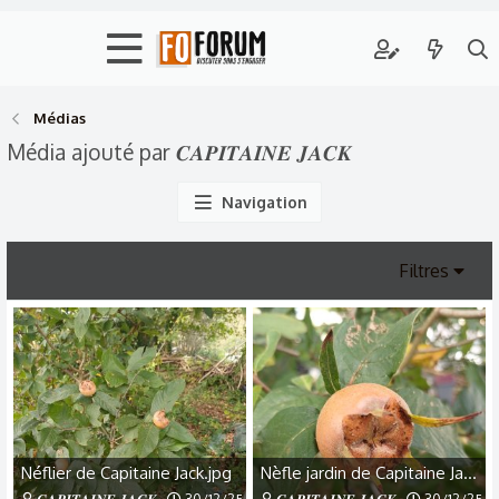
Médias
Média ajouté par 𝑪𝑨𝑷𝑰𝑻𝑨𝑰𝑵𝑬 𝑱𝑨𝑪𝑲
Navigation
Filtres
Néflier de Capitaine Jack.jpg
Nèfle jardin de Capitaine Jack.jpg