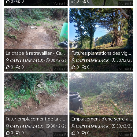
0
0
0
0
La chape à retravailler - Capitaine Jack.jpg
Futures plantations des vignes - Capitaine Jack.jpg
𝑪𝑨𝑷𝑰𝑻𝑨𝑰𝑵𝑬 𝑱𝑨𝑪𝑲
30/12/25
𝑪𝑨𝑷𝑰𝑻𝑨𝑰𝑵𝑬 𝑱𝑨𝑪𝑲
30/12/25
0
0
0
0
Futur emplacement de la cuve de 1000 litres - Capitaine Jack .jpg
Emplacement d'une serre à voir - Capitaine Jack.jpg
𝑪𝑨𝑷𝑰𝑻𝑨𝑰𝑵𝑬 𝑱𝑨𝑪𝑲
30/12/25
𝑪𝑨𝑷𝑰𝑻𝑨𝑰𝑵𝑬 𝑱𝑨𝑪𝑲
30/12/25
0
0
0
0