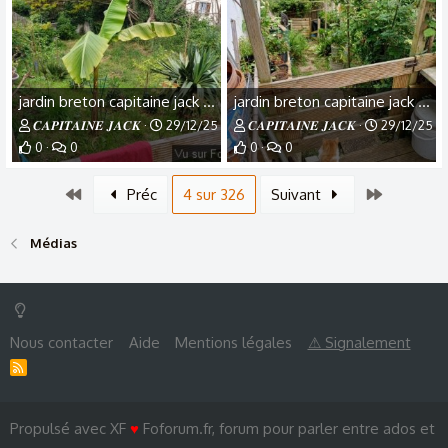
jardin breton capitaine jack (48).jpg
jardin breton capitaine jack (47).jpg
𝑪𝑨𝑷𝑰𝑻𝑨𝑰𝑵𝑬 𝑱𝑨𝑪𝑲
29/12/25
𝑪𝑨𝑷𝑰𝑻𝑨𝑰𝑵𝑬 𝑱𝑨𝑪𝑲
29/12/25
0
0
0
0
Premier
Dernier
Préc
4 sur 326
Suivant
Médias
Nous contacter
Aide
Mentions légales
⚠ Signalement
R
S
S
Propulsé avec XF
♥
Foforum.fr, forum pour parler entre ados et