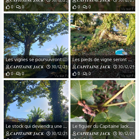
𝑪𝑨𝑷𝑰𝑻𝑨𝑰𝑵𝑬 𝑱𝑨𝑪𝑲
30/12/25
𝑪𝑨𝑷𝑰𝑻𝑨𝑰𝑵𝑬 𝑱𝑨𝑪𝑲
30/12/25
0
0
0
0
Les vignes se poursuivront sur la partie gauche - Capitaine Jack .jpg
Les pieds de vigne seront espacés d'environ 3 mètres - Capitaine Jack.jpg
𝑪𝑨𝑷𝑰𝑻𝑨𝑰𝑵𝑬 𝑱𝑨𝑪𝑲
30/12/25
𝑪𝑨𝑷𝑰𝑻𝑨𝑰𝑵𝑬 𝑱𝑨𝑪𝑲
30/12/25
0
0
0
0
Le stock qui deviendra une bel endroit - Capitaine Jack.jpg
Le figuier du Capitaine Jack.jpg
𝑪𝑨𝑷𝑰𝑻𝑨𝑰𝑵𝑬 𝑱𝑨𝑪𝑲
30/12/25
𝑪𝑨𝑷𝑰𝑻𝑨𝑰𝑵𝑬 𝑱𝑨𝑪𝑲
30/12/25