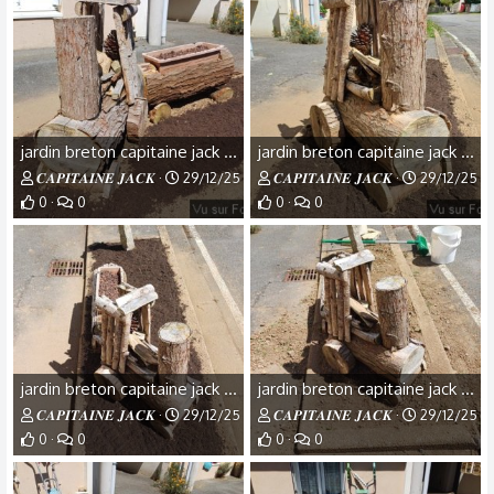
jardin breton capitaine jack (8).jpg
jardin breton capitaine jack (7).jpg
𝑪𝑨𝑷𝑰𝑻𝑨𝑰𝑵𝑬 𝑱𝑨𝑪𝑲
29/12/25
𝑪𝑨𝑷𝑰𝑻𝑨𝑰𝑵𝑬 𝑱𝑨𝑪𝑲
29/12/25
0
0
0
0
jardin breton capitaine jack (6).jpg
jardin breton capitaine jack (5).jpg
𝑪𝑨𝑷𝑰𝑻𝑨𝑰𝑵𝑬 𝑱𝑨𝑪𝑲
29/12/25
𝑪𝑨𝑷𝑰𝑻𝑨𝑰𝑵𝑬 𝑱𝑨𝑪𝑲
29/12/25
0
0
0
0