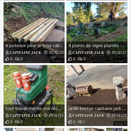
6 poteaux pour le futur cabanon du jardin - Capitaine Jack.jpg
4 plants de vigne plantés - Capitaine Jack.jpg
𝑪𝑨𝑷𝑰𝑻𝑨𝑰𝑵𝑬 𝑱𝑨𝑪𝑲
30/12/25
𝑪𝑨𝑷𝑰𝑻𝑨𝑰𝑵𝑬 𝑱𝑨𝑪𝑲
30/12/25
0
0
0
0
tout travail mérite une récompense .jpg - Capitaine Jack
jardin breton capitaine jack (9).jpg
𝑪𝑨𝑷𝑰𝑻𝑨𝑰𝑵𝑬 𝑱𝑨𝑪𝑲
29/12/25
𝑪𝑨𝑷𝑰𝑻𝑨𝑰𝑵𝑬 𝑱𝑨𝑪𝑲
29/12/25
0
0
0
1