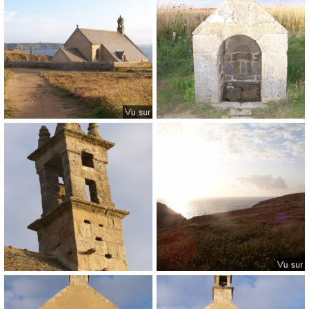
0
0
0
0
Pointe du Van - Capitaine Jack (68).jpg
Pointe du Van - Capitaine Jack (67).jpg
𝑪𝑨𝑷𝑰𝑻𝑨𝑰𝑵𝑬 𝑱𝑨𝑪𝑲
9/3/25
𝑪𝑨𝑷𝑰𝑻𝑨𝑰𝑵𝑬 𝑱𝑨𝑪𝑲
9/3/25
0
0
0
0
Pointe du Van - Capitaine Jack (62).jpg
Pointe du Van - Capitaine Jack (61).jpg
𝑪𝑨𝑷𝑰𝑻𝑨𝑰𝑵𝑬 𝑱𝑨𝑪𝑲
9/3/25
𝑪𝑨𝑷𝑰𝑻𝑨𝑰𝑵𝑬 𝑱𝑨𝑪𝑲
9/3/25