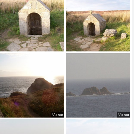
0
0
0
0
Pointe du Van - Capitaine Jack (66).jpg
Pointe du Van - Capitaine Jack (65).jpg
𝑪𝑨𝑷𝑰𝑻𝑨𝑰𝑵𝑬 𝑱𝑨𝑪𝑲
9/3/25
𝑪𝑨𝑷𝑰𝑻𝑨𝑰𝑵𝑬 𝑱𝑨𝑪𝑲
9/3/25
0
0
0
0
Pointe du Van - Capitaine Jack (60).jpg
Pointe du Van - Capitaine Jack (59).jpg
𝑪𝑨𝑷𝑰𝑻𝑨𝑰𝑵𝑬 𝑱𝑨𝑪𝑲
9/3/25
𝑪𝑨𝑷𝑰𝑻𝑨𝑰𝑵𝑬 𝑱𝑨𝑪𝑲
9/3/25