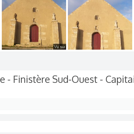
0
0
0
0
Pointe du Van - Capitaine Jack (56).jpg
Pointe du Van - Capitaine Jack (55).jpg
𝑪𝑨𝑷𝑰𝑻𝑨𝑰𝑵𝑬 𝑱𝑨𝑪𝑲
9/3/25
𝑪𝑨𝑷𝑰𝑻𝑨𝑰𝑵𝑬 𝑱𝑨𝑪𝑲
9/3/25
0
0
0
0
e - Finistère Sud-Ouest - Capita