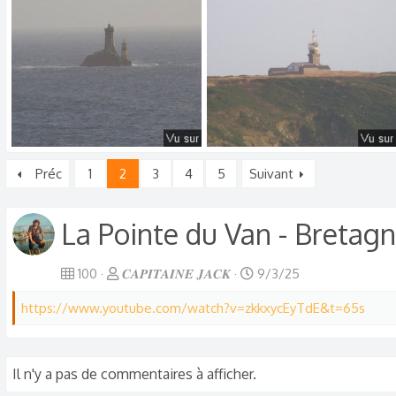
0
0
0
0
Pointe du Van - Capitaine Jack (58).jpg
Pointe du Van - Capitaine Jack (57).jpg
Préc
1
2
3
4
5
Suivant
𝑪𝑨𝑷𝑰𝑻𝑨𝑰𝑵𝑬 𝑱𝑨𝑪𝑲
9/3/25
𝑪𝑨𝑷𝑰𝑻𝑨𝑰𝑵𝑬 𝑱𝑨𝑪𝑲
9/3/25
0
0
0
0
La Pointe du Van - Bretagn
100
𝑪𝑨𝑷𝑰𝑻𝑨𝑰𝑵𝑬 𝑱𝑨𝑪𝑲
9/3/25
https://www.youtube.com/watch?v=zkkxycEyTdE&t=65s
Il n'y a pas de commentaires à afficher.