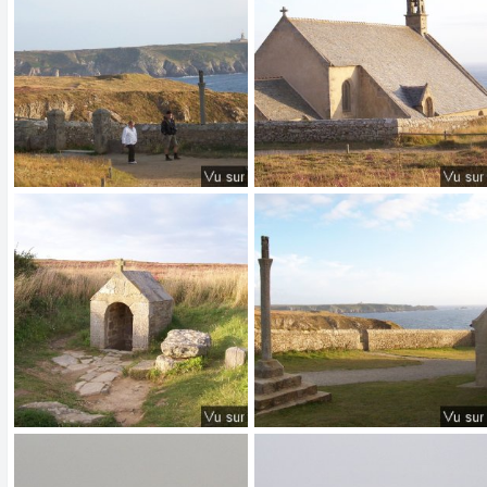
0
0
0
0
Pointe du Van - Capitaine Jack (70).jpg
Pointe du Van - Capitaine Jack (69).jpg
𝑪𝑨𝑷𝑰𝑻𝑨𝑰𝑵𝑬 𝑱𝑨𝑪𝑲
9/3/25
𝑪𝑨𝑷𝑰𝑻𝑨𝑰𝑵𝑬 𝑱𝑨𝑪𝑲
9/3/25
0
0
0
0
Pointe du Van - Capitaine Jack (64).jpg
Pointe du Van - Capitaine Jack (63).jpg
𝑪𝑨𝑷𝑰𝑻𝑨𝑰𝑵𝑬 𝑱𝑨𝑪𝑲
9/3/25
𝑪𝑨𝑷𝑰𝑻𝑨𝑰𝑵𝑬 𝑱𝑨𝑪𝑲
9/3/25