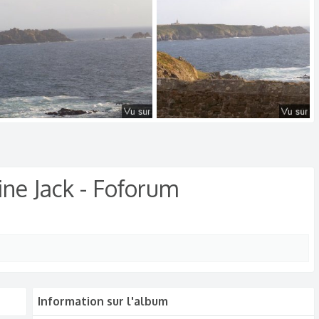
0
0
0
0
Pointe du Van - Capitaine Jack (54).jpg
Pointe du Van - Capitaine Jack (53).jpg
𝑪𝑨𝑷𝑰𝑻𝑨𝑰𝑵𝑬 𝑱𝑨𝑪𝑲
9/3/25
𝑪𝑨𝑷𝑰𝑻𝑨𝑰𝑵𝑬 𝑱𝑨𝑪𝑲
9/3/25
0
0
0
0
ine Jack - Foforum
Information sur l'album