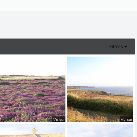
Filtres
Pointe du Van - Capitaine Jack (72).jpg
Pointe du Van - Capitaine Jack (71).jpg
𝑪𝑨𝑷𝑰𝑻𝑨𝑰𝑵𝑬 𝑱𝑨𝑪𝑲
9/3/25
𝑪𝑨𝑷𝑰𝑻𝑨𝑰𝑵𝑬 𝑱𝑨𝑪𝑲
9/3/25