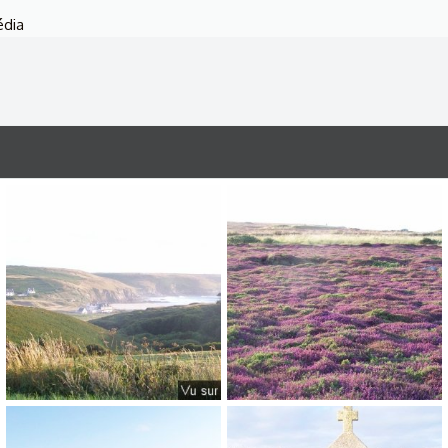
édia
Pointe du Van - Capitaine Jack (74).jpg
Pointe du Van - Capitaine Jack (73).jpg
𝑪𝑨𝑷𝑰𝑻𝑨𝑰𝑵𝑬 𝑱𝑨𝑪𝑲
9/3/25
𝑪𝑨𝑷𝑰𝑻𝑨𝑰𝑵𝑬 𝑱𝑨𝑪𝑲
9/3/25