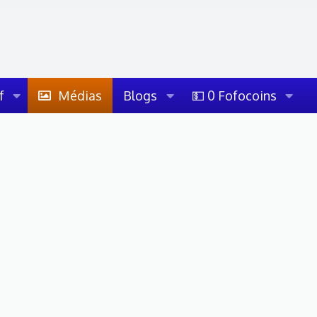
f
Médias
Blogs
💵 0 Fofocoins