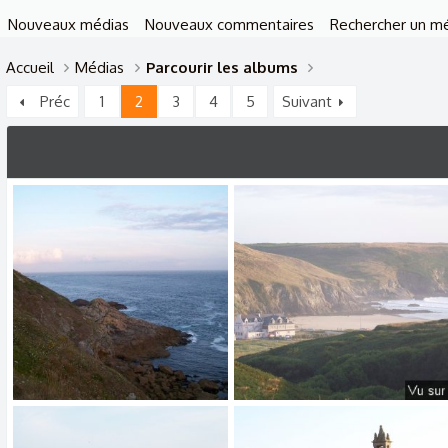
Nouveaux médias
Nouveaux commentaires
Rechercher un m
Accueil
Médias
Parcourir les albums
Préc
1
2
3
4
5
Suivant
Pointe du Van - Capitaine Jack (76).jpg
Pointe du Van - Capitaine Jack (75).jpg
𝑪𝑨𝑷𝑰𝑻𝑨𝑰𝑵𝑬 𝑱𝑨𝑪𝑲
9/3/25
𝑪𝑨𝑷𝑰𝑻𝑨𝑰𝑵𝑬 𝑱𝑨𝑪𝑲
9/3/25