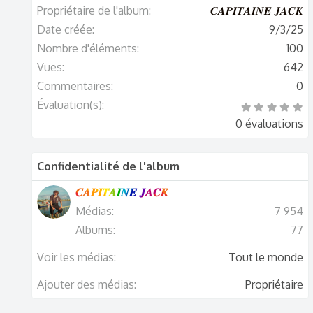
Propriétaire de l'album
𝑪𝑨𝑷𝑰𝑻𝑨𝑰𝑵𝑬 𝑱𝑨𝑪𝑲
Date créée
9/3/25
Nombre d'éléments
100
Vues
642
Commentaires
0
Évaluation(s)
0
.
0 évaluations
0
0
é
t
o
Confidentialité de l'album
i
l
e
(
𝑪𝑨𝑷𝑰𝑻𝑨𝑰𝑵𝑬 𝑱𝑨𝑪𝑲
s
)
Médias
7 954
Albums
77
Voir les médias
Tout le monde
Ajouter des médias
Propriétaire