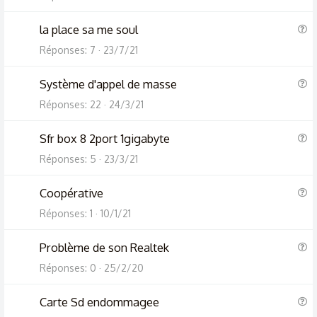
i
e
o
s
Q
la place sa me soul
n
t
u
Réponses
7
23/7/21
i
e
o
s
Q
Système d'appel de masse
n
t
u
Réponses
22
24/3/21
i
e
o
s
Q
Sfr box 8 2port 1gigabyte
n
t
u
Réponses
5
23/3/21
i
e
o
s
Q
Coopérative
n
t
u
Réponses
1
10/1/21
i
e
o
s
Q
Problème de son Realtek
n
t
u
Réponses
0
25/2/20
i
e
o
s
Q
Carte Sd endommagee
n
t