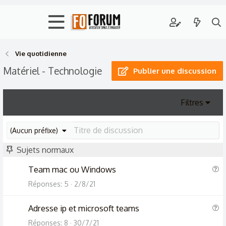
Vie quotidienne
Matériel - Technologie
Publier une discussion
Filtres
(Aucun préfixe)
Sujets normaux
Q
Team mac ou Windows
u
Réponses
5
2/8/21
e
s
Q
Adresse ip et microsoft teams
t
u
Réponses
8
30/7/21