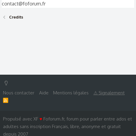
contact@foforum.fr
Credits
Nous contacter
Aide
Mentions légales
⚠ Signalement
R
S
S
Propulsé avec XF
♥
Foforum.fr, forum pour parler entre ados et
adultes sans inscription Français, libre, anonyme et gratuit
depuis 2007