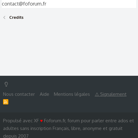
contact@foforum.fr
Credits
Nous contacter
Aide
Mentions légales
⚠ Signalement
R
S
S
Propulsé avec XF
♥
Foforum.fr, forum pour parler entre ados et
adultes sans inscription Français, libre, anonyme et gratuit
depuis 2007