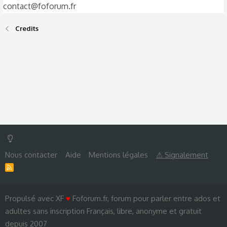
contact@foforum.fr
Credits
Nous contacter
Aide
Mentions légales
⚠ Signalement
R
S
S
Propulsé avec XF
♥
Foforum.fr, forum pour parler entre ados et
adultes sans inscription Français, libre, anonyme et gratuit
depuis 2007