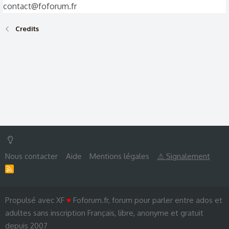
contact@foforum.fr
Credits
Nous contacter
Aide
Mentions légales
⚠ Signalement
R
S
S
Propulsé avec XF
♥
Foforum.fr, forum pour parler entre ados et
adultes sans inscription Français, libre, anonyme et gratuit
depuis 2007