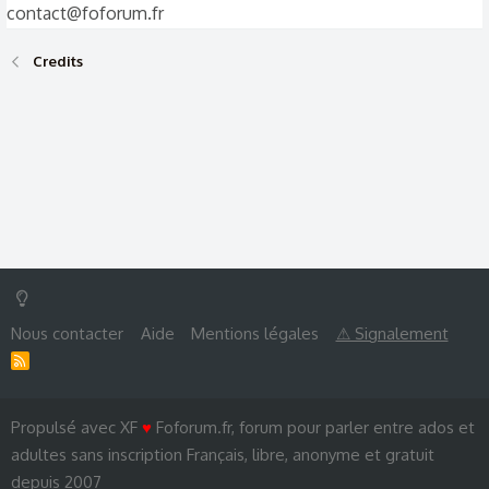
contact@foforum.fr
Credits
Nous contacter
Aide
Mentions légales
⚠ Signalement
R
S
S
Propulsé avec XF
♥
Foforum.fr, forum pour parler entre ados et
adultes sans inscription Français, libre, anonyme et gratuit
depuis 2007