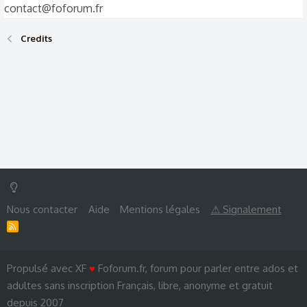
contact@foforum.fr
Credits
Nous contacter
Aide
Mentions légales
⚠ Signalement
R
S
S
Propulsé avec XF
♥
Foforum.fr, forum pour parler entre ados et
adultes sans inscription Français, libre, anonyme et gratuit
depuis 2007