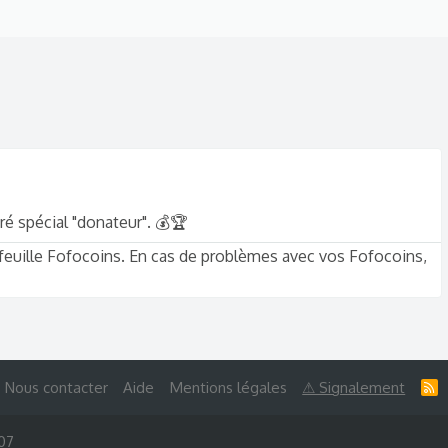
ré spécial "donateur". 💰🏆
-feuille Fofocoins. En cas de problèmes avec vos Fofocoins,
Nous contacter
Aide
Mentions légales
⚠ Signalement
R
S
S
007