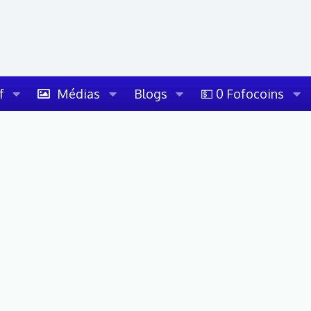
f
Médias
Blogs
💵 0 Fofocoins