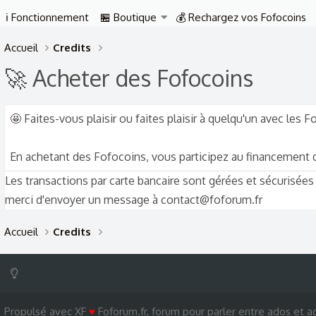
ℹ️ Fonctionnement
🏪 Boutique
💰 Rechargez vos Fofocoins
Accueil
Credits
🚀 Acheter des Fofocoins
🤩 Faites-vous plaisir ou faites plaisir à quelqu'un avec les 
En achetant des Fofocoins, vous participez au financement de
Les transactions par carte bancaire sont gérées et sécurisées
merci d'envoyer un message à contact@foforum.fr
Accueil
Credits
Propulsé avec XF
♥
Foforum.fr, forum pour parler entre ados et ad