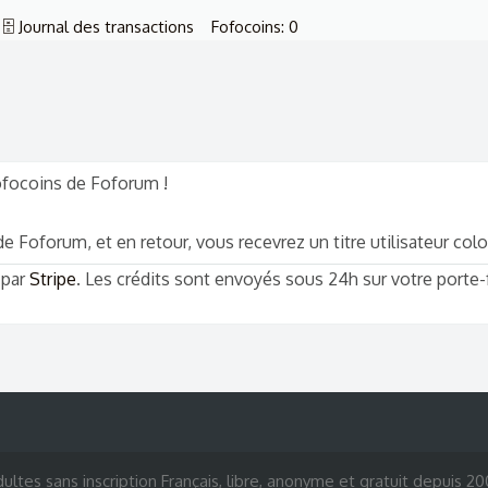
🗄️ Journal des transactions
Fofocoins: 0
Fofocoins de Foforum !
 Foforum, et en retour, vous recevrez un titre utilisateur colo
 par
Stripe
. Les crédits sont envoyés sous 24h sur votre porte
ultes sans inscription Français, libre, anonyme et gratuit depuis 2