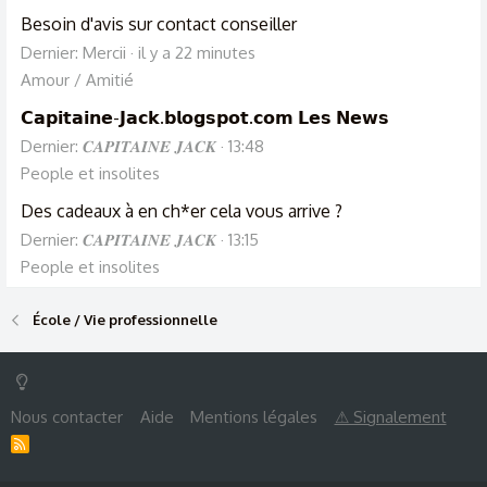
Besoin d'avis sur contact conseiller
Dernier: Mercii
il y a 22 minutes
Amour / Amitié
𝗖𝗮𝗽𝗶𝘁𝗮𝗶𝗻𝗲-𝗝𝗮𝗰𝗸.𝗯𝗹𝗼𝗴𝘀𝗽𝗼𝘁.𝗰𝗼𝗺 𝗟𝗲𝘀 𝗡𝗲𝘄𝘀
Dernier: 𝑪𝑨𝑷𝑰𝑻𝑨𝑰𝑵𝑬 𝑱𝑨𝑪𝑲
13:48
People et insolites
Des cadeaux à en ch*er cela vous arrive ?
Dernier: 𝑪𝑨𝑷𝑰𝑻𝑨𝑰𝑵𝑬 𝑱𝑨𝑪𝑲
13:15
People et insolites
École / Vie professionnelle
Nous contacter
Aide
Mentions légales
⚠ Signalement
R
S
S