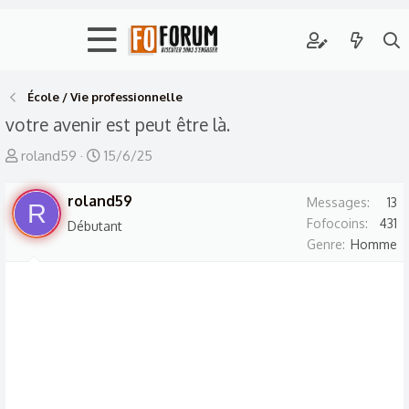
École / Vie professionnelle
votre avenir est peut être là.
A
D
roland59
15/6/25
u
a
t
roland59
t
Messages
13
R
e
e
Fofocoins
431
Débutant
Genre
Homme
u
d
r
e
d
d
e
é
l
b
a
u
d
t
i