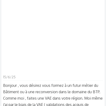
s
c
u
s
s
i
o
n
15/6/25
Bonjour , vous désirez vous formez à un futur métier du
Bâtiment ou à une reconversion dans le domaine du BTP.
Comme moi , faites une VAE dans votre région. Moi même
j'ai par le biais de la VAE ( validations des acquis de