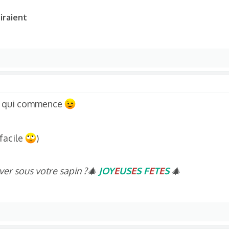
iraient
moi qui commence
 facile
)
ver sous votre sapin ?🎄
JOY
E
US
E
S F
E
T
E
S
🎄