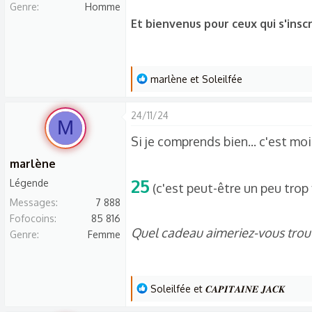
Genre
Homme
Et bienvenus pour ceux qui s'inscr
L
marlène
et
Soleilfée
e
s
24/11/24
M
r
Si je comprends bien... c'est 
é
a
marlène
c
25
Légende
(c'est peut-être un peu trop
t
Messages
7 888
i
Fofocoins
85 816
o
Quel cadeau aimeriez-vous trou
Genre
Femme
n
s
:
L
Soleilfée
et
𝑪𝑨𝑷𝑰𝑻𝑨𝑰𝑵𝑬 𝑱𝑨𝑪𝑲
e