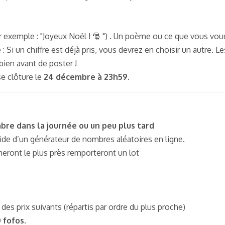
.
r exemple : "Joyeux Noël ! 🎅 ") . Un poème ou ce que vous vou
e
: Si un chiffre est déjà pris, vous devrez en choisir un autre. 
 bien avant de poster !
se clôture le
24 décembre à 23h59
.
re dans la journée ou un peu plus tard
l’aide d’un générateur de nombres aléatoires en ligne.
ront le plus près remporteront un lot
es prix suivants (répartis par ordre du plus proche)
 fofos
.