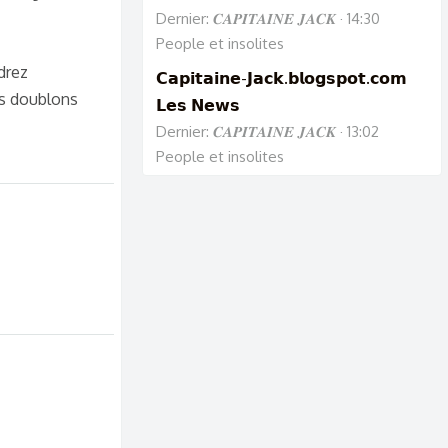
Dernier: 𝑪𝑨𝑷𝑰𝑻𝑨𝑰𝑵𝑬 𝑱𝑨𝑪𝑲
14:30
People et insolites
drez
𝗖𝗮𝗽𝗶𝘁𝗮𝗶𝗻𝗲-𝗝𝗮𝗰𝗸.𝗯𝗹𝗼𝗴𝘀𝗽𝗼𝘁.𝗰𝗼𝗺
Les doublons
𝗟𝗲𝘀 𝗡𝗲𝘄𝘀
Dernier: 𝑪𝑨𝑷𝑰𝑻𝑨𝑰𝑵𝑬 𝑱𝑨𝑪𝑲
13:02
People et insolites