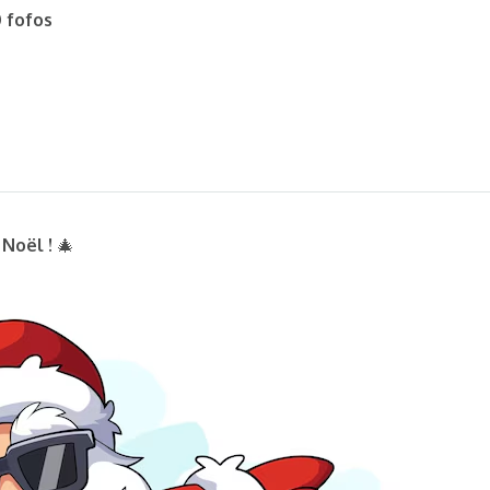
 fofos
Noël !
🎄