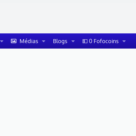
Médias
Blogs
💵 0 Fofocoins