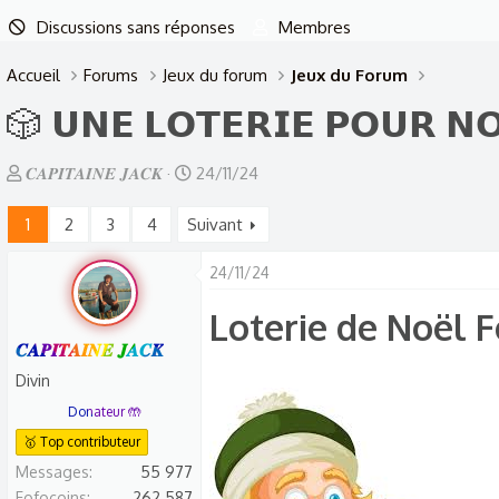
Discussions sans réponses
Membres
Accueil
Forums
Jeux du forum
Jeux du Forum
🎲 𝗨𝗡𝗘 𝗟𝗢𝗧𝗘𝗥𝗜𝗘 𝗣𝗢𝗨𝗥 𝗡𝗢
A
D
𝑪𝑨𝑷𝑰𝑻𝑨𝑰𝑵𝑬 𝑱𝑨𝑪𝑲
24/11/24
u
a
1
2
3
4
Suivant
t
t
e
e
24/11/24
u
d
r
e
Loterie de Noël 
d
d
𝑪𝑨𝑷𝑰𝑻𝑨𝑰𝑵𝑬 𝑱𝑨𝑪𝑲
e
é
Divin
l
b
Donateur 🤲
a
u
🥇 Top contributeur
d
t
Messages
55 977
i
Fofocoins
262 587