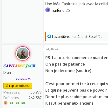
Une idée Capitaine Jack avec la coll
marlène
25
M
L
Lavandière
,
marlène
et
Soleilfée
e
s
24/11/24
r
PS: La loterie commence mainte
é
On a pas de patience
a
𝑪𝑨𝑷𝑰𝑻𝑨𝑰𝑵𝑬 𝑱𝑨𝑪𝑲
c
Non je déconne (sourire)
Divin
t
Donateur 🤲
i
C'est pour permettre à ceux qui 
🥇 Top contributeur
o
Et qui ne peuvent pas de pouvoir 
n
Messages
55 977
Donc le plus rapide pourrait mieu
s
Fofocoins
262 587
Il faut penser aux anciens
: