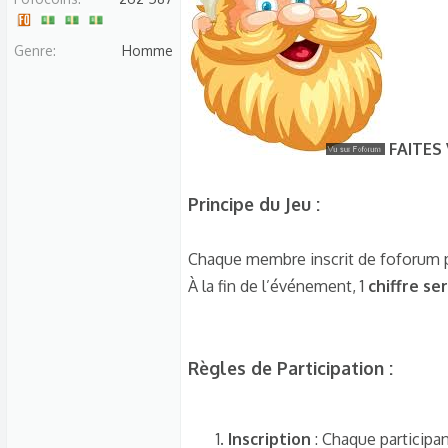
s
c
Genre
Homme
u
s
s
i
FAITES
o
n
Principe du Jeu :
Chaque membre inscrit de foforum p
À la fin de l’événement, 1
chiffre ser
Règles de Participation :
Inscription
: Chaque participa