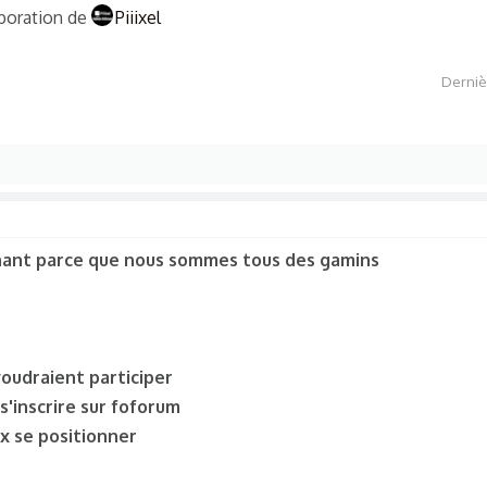
aboration de
Piiixel
Derniè
nant parce que nous sommes tous des gamins
voudraient participer
s'inscrire sur foforum
x se positionner