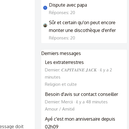
Dispute avec papa
U
Réponses: 20
Sûr et certain qu'on peut encore
monter une discothèque d'enfer
Réponses: 20
Derniers messages
Les extraterrestres
Dernier: 𝑪𝑨𝑷𝑰𝑻𝑨𝑰𝑵𝑬 𝑱𝑨𝑪𝑲
il y a 2
minutes
Religion et culte
Besoin d'avis sur contact conseiller
Dernier: Mercii
il y a 48 minutes
Amour / Amitié
Ayé c'est mon anniversaire depuis
message doit
02h09