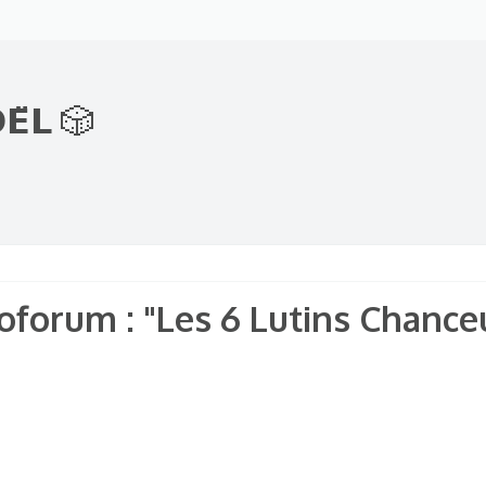
𝗘̈𝗟 🎲
Foforum : "Les 6 Lutins Chance