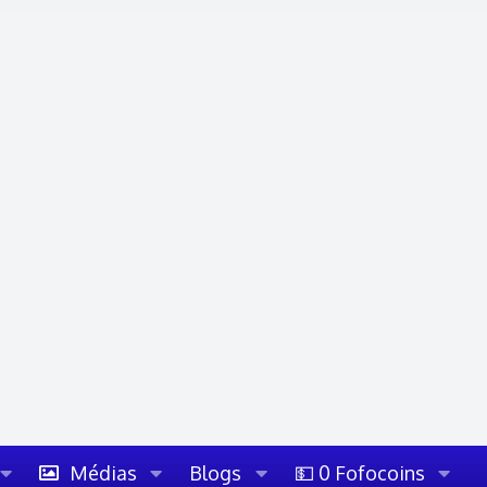
Médias
Blogs
💵 0 Fofocoins