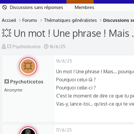
Discussions sans réponses
Membres
Accueil
Forums
Thématiques généralistes
Discussions su
💥 Un mot ! Une phrase ! Mais .
A
D
💥 Psychoticotos
16/6/25
u
a
t
t
16/6/25
💥
e
e
Un mot ! Une phrase ! Mais... pourqu
u
d
Pourquoi celui-là ?
💥 Psychoticotos
r
e
Pourquoi celle-ci ?
Anonyme
d
d
C'est le moment de dire ce que tu p
e
é
Vas-y, lance-toi... qu'est-ce qui te vie
l
b
a
u
d
t
i
17/6/25