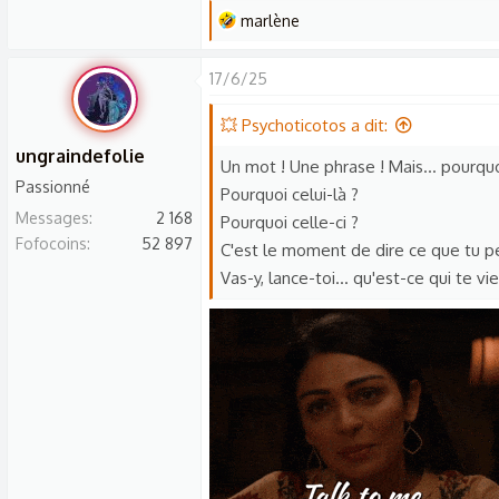
L
marlène
e
s
17/6/25
r
é
💥 Psychoticotos a dit:
a
ungraindefolie
Un mot ! Une phrase ! Mais... pourquo
c
Passionné
Pourquoi celui-là ?
t
Messages
2 168
Pourquoi celle-ci ?
i
Fofocoins
52 897
C'est le moment de dire ce que tu p
o
n
Vas-y, lance-toi... qu'est-ce qui te vien
s
: