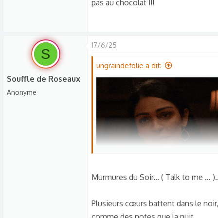
pas au chocolat !!!
17/6/25
S
ungraindefolie a dit:
Souffle de Roseaux
Anonyme
Murmures du Soir... ( Talk to me ... )..
Plusieurs cœurs battent dans le noir
comme des notes que la nuit,