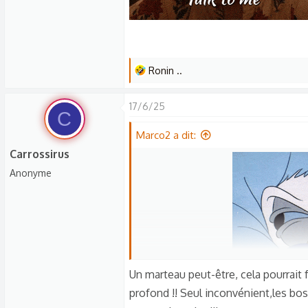
L
Ronin ..
e
s
17/6/25
C
r
é
Marco2 a dit:
a
Carrossirus
c
Anonyme
t
i
o
n
s
:
Un marteau peut-être, cela pourrait f
😒J' ai pas sommeil !
profond !! Seul inconvénient,les boss