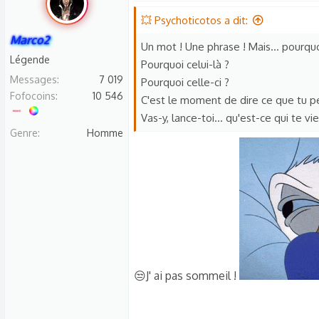
s
💥 Psychoticotos a dit:
c
Marco2
u
Un mot ! Une phrase ! Mais... pourquo
s
Légende
Pourquoi celui-là ?
s
Messages
7 019
Pourquoi celle-ci ?
i
Fofocoins
10 546
C'est le moment de dire ce que tu p
o
Vas-y, lance-toi... qu'est-ce qui te vien
n
Genre
Homme
😒J' ai pas sommeil !