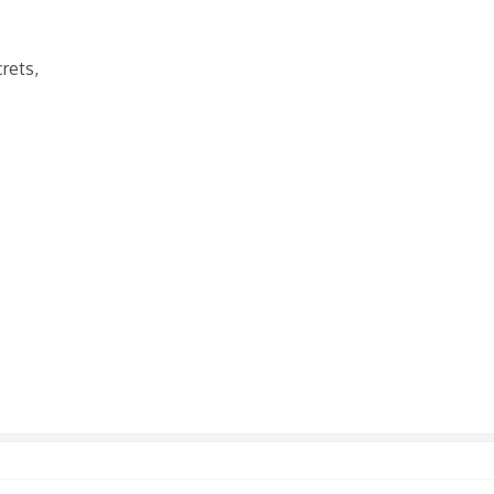
.
rets,