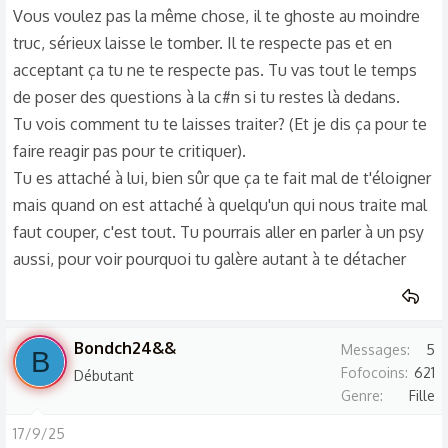
comme j'ai pas voulu répondre PCK il allait me bloque il m'a
Vous voulez pas la même chose, il te ghoste au moindre
dit redit "c'est ok?" J'ai dit comme tu veux puisque tu as
truc, sérieux laisse le tomber. Il te respecte pas et en
décidé et il a dit c'est ça et donc j'ai plus répondu et il m'a
acceptant ça tu ne te respecte pas. Tu vas tout le temps
bloqué sur snap et insta.
de poser des questions à la c#n si tu restes là dedans.
Tu vois comment tu te laisses traiter? (Et je dis ça pour te
Comme d'hab il me parle et me bloque à la fin.
faire reagir pas pour te critiquer).
D'un côté j'ai été surprise et aimé le fait qu'il me
Tu es attaché à lui, bien sûr que ça te fait mal de t'éloigner
recontacte de lui-même mais c'est comme si j'ai été
mais quand on est attaché à quelqu'un qui nous traite mal
utilisée pour ses fins, je ne sais pas si je tenais quand même
faut couper, c'est tout. Tu pourrais aller en parler à un psy
à lui (le fait qu'il me recontacte après 6 ans alors qu'en vrai
aussi, pour voir pourquoi tu galère autant à te détacher
il y'avait pas eu grand chose). Ça doit être juste pck je lui ai
pas donné ce qu'il voulait, mais comme d'hab moi je dis pk
je m'explique alors que lui bloque sans respect...
Bref du coup ça m'a fait encore plus mal qu'en BTS alors
Bondch24&&
Messages
5
B
que depuis ce temps je l'avais oublié (même si ça m'avait
Fofocoins
621
Débutant
pris du temps) et ça me submerge...
Genre
Fille
17/9/25
Pouvez-vous me donner vos avis ? Un mec comme ça vous