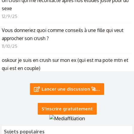
Un crush qui me recontacte après nos études juste pour du
sexe
12/9/25
Vous donneriez quoi comme conseils à une fille qui veut
approcher son crush ?
11/10/25
oskour je suis en crush sur mon ex (qui est ma pote mtn et
qui est en couple)
17/1/24
Lancer une discussion 🚀…
Qui a un crush ou est en couple ici ?
30/12/23
S'inscrire gratuitement
C'est qui votre crush ?
6/12/23
Sujets populaires