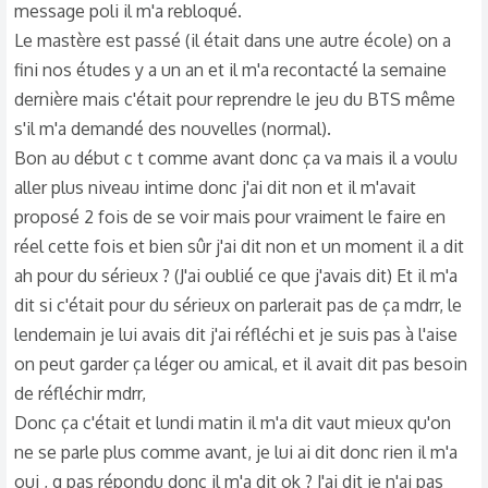
message poli il m'a rebloqué.
Le mastère est passé (il était dans une autre école) on a
fini nos études y a un an et il m'a recontacté la semaine
dernière mais c'était pour reprendre le jeu du BTS même
s'il m'a demandé des nouvelles (normal).
Bon au début c t comme avant donc ça va mais il a voulu
aller plus niveau intime donc j'ai dit non et il m'avait
proposé 2 fois de se voir mais pour vraiment le faire en
réel cette fois et bien sûr j'ai dit non et un moment il a dit
ah pour du sérieux ? (J'ai oublié ce que j'avais dit) Et il m'a
dit si c'était pour du sérieux on parlerait pas de ça mdrr, le
lendemain je lui avais dit j'ai réfléchi et je suis pas à l'aise
on peut garder ça léger ou amical, et il avait dit pas besoin
de réfléchir mdrr,
Donc ça c'était et lundi matin il m'a dit vaut mieux qu'on
ne se parle plus comme avant, je lui ai dit donc rien il m'a
oui , g pas répondu donc il m'a dit ok ? J'ai dit je n'ai pas