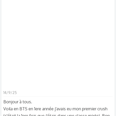
d
t
i
s
c
u
s
s
i
o
n
14/9/25
Bonjour à tous.
Voila en BTS en 1ere année j'avais eu mon premier crush
(c'était la 1ere fois que j'étais dans une classe mixte). Bon