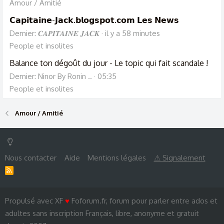
Amour / Amitié
𝗖𝗮𝗽𝗶𝘁𝗮𝗶𝗻𝗲-𝗝𝗮𝗰𝗸.𝗯𝗹𝗼𝗴𝘀𝗽𝗼𝘁.𝗰𝗼𝗺 𝗟𝗲𝘀 𝗡𝗲𝘄𝘀
Dernier: 𝑪𝑨𝑷𝑰𝑻𝑨𝑰𝑵𝑬 𝑱𝑨𝑪𝑲
il y a 58 minutes
People et insolites
Balance ton dégoût du jour - Le topic qui fait scandale !
Dernier: Ninor By Ronin ..
05:35
People et insolites
Amour / Amitié
Nous contacter
Aide
Mentions légales
⚠ Signalement
R
S
S
Propulsé avec XF
♥
Foforum.fr, forum pour parler entre ados et
adultes sans inscription Français, libre, anonyme et gratuit