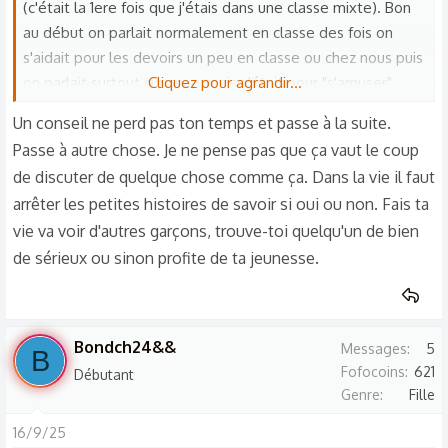
(c'était la 1ere fois que j'étais dans une classe mixte). Bon
au début on parlait normalement en classe des fois on
s'aidait pour les devoirs un peu en classe ou chez nous puis
on parlait surtout sur snap, mais c'était pour "s'amuser"
Cliquez pour agrandir...
même si ça n'a pas été loin et ça me convenait.
Un conseil ne perd pas ton temps et passe à la suite.
Sauf que vu que c'était mon crush je me suis attachée à lui
Passe à autre chose. Je ne pense pas que ça vaut le coup
ça avait duré quelques mois, et puis bon je sais que c'était
de discuter de quelque chose comme ça. Dans la vie il faut
un mec qui pensait qu'à ça (d'après mes copines) mais ça
arrêter les petites histoires de savoir si oui ou non. Fais ta
n'allait pas loin niveau sexe sur snap (pas envoyé des
vie va voir d'autres garçons, trouve-toi quelqu'un de bien
parties intimes ou quoi).
de sérieux ou sinon profite de ta jeunesse.
Après il s'est mis en couple (je l'avais vu quelques fois avec
la fille) je n'étais pas encore sûr ou pas et c'était pendant
le COVID, je lui ai dit que je m'étais attachée à lui et donc il
m'a bloqué.
Bondch24&&
Messages
5
B
En 2e on n'était pas dans le même groupe donc je ne le
Fofocoins
621
Débutant
voyais pas beaucoup, une fois je l'ai salué et après il m'avait
Genre
Fille
débloqué sur WhatsApp, je lui avais envoyé un message
poli il m'a rebloqué.
16/9/25