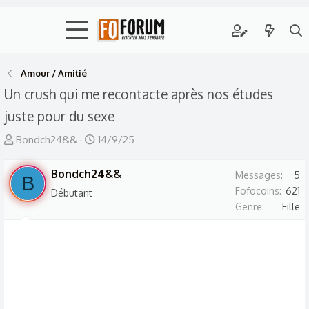
Amour / Amitié
Un crush qui me recontacte après nos études
juste pour du sexe
A
D
Bondch24&&
14/9/25
u
a
t
Bondch24&&
t
Messages
5
B
e
e
Fofocoins
621
Débutant
Genre
Fille
u
d
r
e
d
d
e
é
l
b
a
u