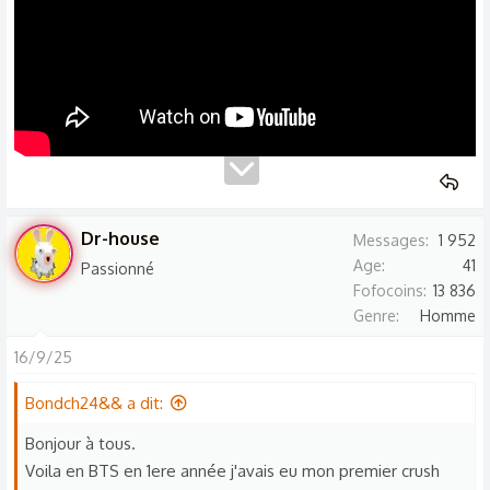
Dr-house
Messages
1 952
Age
41
Passionné
Fofocoins
13 836
Genre
Homme
16/9/25
Bondch24&& a dit:
Bonjour à tous.
Voila en BTS en 1ere année j'avais eu mon premier crush