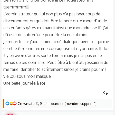
Ben tu vois ici l'humour tue !!! Le modérateur m'a
énervant.
tuerrrrrrrrrrrrr!!!
M'enfin bon voilà. Je t'écris ici pour que les choses restent
L'administrateur qui lui non plus n'a pas beaucoup de
apaisées. Salut, peut-être à plus tard
discernement ou qui doit être le père ou le mére d'un de
ces enfants gâtés m'a banni ainsi que mon adresse IP. J'ai
dû user de subterfuge pour être là en catimini.
Je regrette car j'aurais bien aimé dialoguer avec toi qui me
semble être une femme courageuse et rayonnante. Il doit
il y en avoir d'autres sur le forum mais je n'ai pas eu le
temps de les connaître. Peut-être à bientôt, j'essaierai de
me faire identifier (discrètement sinon je crains pour ma
vie lol) sous mon masque
Une belle journée à toi
L
Crewmate ඞ
,
Sealeopard
et
(membre supprimé)
e