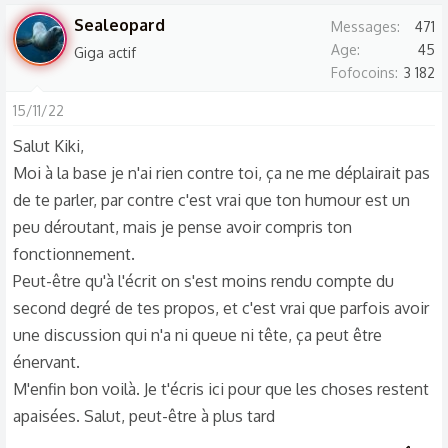
s
doudou, mais s'il vous plaît faites quelque chose.
Sealeopard
Messages
471
r
Merci et bon dimanche
Age
45
Giga actif
é
Fofocoins
3 182
a
c
15/11/22
t
Salut Kiki,
i
Moi à la base je n'ai rien contre toi, ça ne me déplairait pas
o
de te parler, par contre c'est vrai que ton humour est un
n
s
peu déroutant, mais je pense avoir compris ton
:
fonctionnement.
Peut-être qu'à l'écrit on s'est moins rendu compte du
second degré de tes propos, et c'est vrai que parfois avoir
une discussion qui n'a ni queue ni tête, ça peut être
énervant.
M'enfin bon voilà. Je t'écris ici pour que les choses restent
apaisées. Salut, peut-être à plus tard