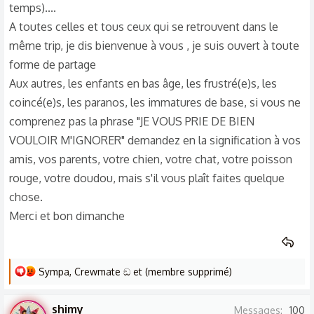
temps)....
A toutes celles et tous ceux qui se retrouvent dans le
même trip, je dis bienvenue à vous , je suis ouvert à toute
forme de partage
Aux autres, les enfants en bas âge, les frustré(e)s, les
coincé(e)s, les paranos, les immatures de base, si vous ne
comprenez pas la phrase "JE VOUS PRIE DE BIEN
VOULOIR M'IGNORER" demandez en la signification à vos
amis, vos parents, votre chien, votre chat, votre poisson
rouge, votre doudou, mais s'il vous plaît faites quelque
chose.
Merci et bon dimanche
L
Sympa
,
Crewmate ඞ
et
(membre supprimé)
e
s
shimy
Messages
100