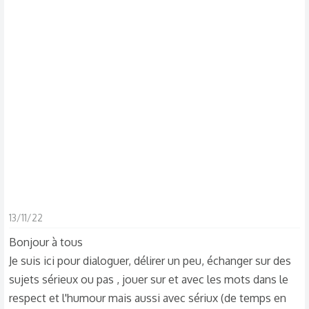
s
c
u
s
s
i
o
n
13/11/22
Bonjour à tous
Je suis ici pour dialoguer, délirer un peu, échanger sur des
sujets sérieux ou pas , jouer sur et avec les mots dans le
respect et l'humour mais aussi avec sériux (de temps en