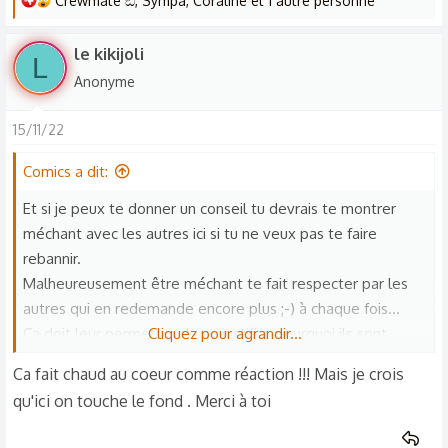
Crewmate ඞ
,
Sympa
,
Coraline
et 1 autre personne
e
s
le kikijoli
L
r
Anonyme
é
a
15/11/22
c
t
Comics a dit:
i
o
Et si je peux te donner un conseil tu devrais te montrer
n
méchant avec les autres ici si tu ne veux pas te faire
s
rebannir.
:
Malheureusement être méchant te fait respecter par les
autres qui en redemande encore plus ;-) à chaque fois...
Ça doit leur permettre de se justifier pourquoi ils sont
Cliquez pour agrandir...
méchant avec les autres au lieu de se regarder pour savoir
Ca fait chaud au coeur comme réaction !!! Mais je crois
pourquoi ils sont méchant
qu'ici on touche le fond . Merci à toi