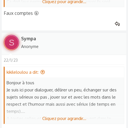
Ça doit leur permettre de se justifier pourquoi ils sont
Cliquez pour agrandir...
méchant avec les autres au lieu de se regarder pour savoir
Faux comptes 🤬
pourquoi ils sont méchant
Sympa
S
Anonyme
22/1/23
kikileloulou a dit:
Bonjour à tous
Je suis ici pour dialoguer, délirer un peu, échanger sur des
sujets sérieux ou pas , jouer sur et avec les mots dans le
respect et l'humour mais aussi avec sériux (de temps en
temps)....
A toutes celles et tous ceux qui se retrouvent dans le
Cliquez pour agrandir...
même trip, je dis bienvenue à vous , je suis ouvert à toute