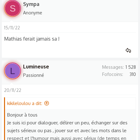
temps de les connaître. Peut-être à bientôt, j'essaierai de
Sympa
S
me faire identifier (discrètement sinon je crains pour ma vie
Anonyme
lol) sous mon masque
Une belle journée à toi
15/11/22
Mathias ferait jamais sa !
Lumineuse
Messages
1 528
L
Fofocoins
310
Passionné
20/11/22
kikileloulou a dit:
Bonjour à tous
Je suis ici pour dialoguer, délirer un peu, échanger sur des
sujets sérieux ou pas , jouer sur et avec les mots dans le
respect et l'humour mais aussi avec sériux (de temps en