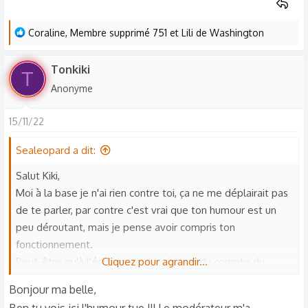
L
Coraline
,
Membre supprimé 751
et
Lili de Washington
e
s
Tonkiki
T
r
Anonyme
é
a
15/11/22
c
t
Sealeopard a dit:
i
o
Salut Kiki,
n
Moi à la base je n'ai rien contre toi, ça ne me déplairait pas
s
de te parler, par contre c'est vrai que ton humour est un
:
peu déroutant, mais je pense avoir compris ton
fonctionnement.
Peut-être qu'à l'écrit on s'est moins rendu compte du
Cliquez pour agrandir...
second degré de tes propos, et c'est vrai que parfois avoir
Bonjour ma belle,
une discussion qui n'a ni queue ni tête, ça peut être