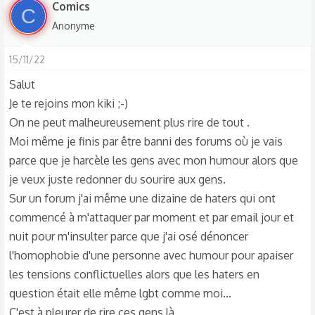
s
Comics
C
r
Anonyme
é
a
15/11/22
c
t
Salut
i
Je te rejoins mon kiki ;-)
o
On ne peut malheureusement plus rire de tout .
n
Moi même je finis par être banni des forums où je vais
s
parce que je harcèle les gens avec mon humour alors que
:
je veux juste redonner du sourire aux gens.
Sur un forum j'ai même une dizaine de haters qui ont
commencé à m'attaquer par moment et par email jour et
nuit pour m'insulter parce que j'ai osé dénoncer
l'homophobie d'une personne avec humour pour apaiser
les tensions conflictuelles alors que les haters en
question était elle même lgbt comme moi...
C'est à pleurer de rire ces gens là ...