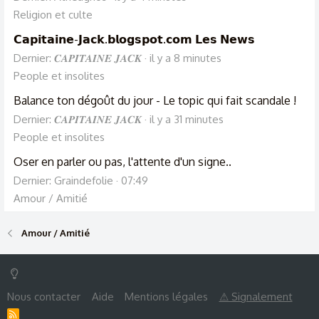
Religion et culte
𝗖𝗮𝗽𝗶𝘁𝗮𝗶𝗻𝗲-𝗝𝗮𝗰𝗸.𝗯𝗹𝗼𝗴𝘀𝗽𝗼𝘁.𝗰𝗼𝗺 𝗟𝗲𝘀 𝗡𝗲𝘄𝘀
Dernier: 𝑪𝑨𝑷𝑰𝑻𝑨𝑰𝑵𝑬 𝑱𝑨𝑪𝑲
il y a 8 minutes
People et insolites
Balance ton dégoût du jour - Le topic qui fait scandale !
Dernier: 𝑪𝑨𝑷𝑰𝑻𝑨𝑰𝑵𝑬 𝑱𝑨𝑪𝑲
il y a 31 minutes
People et insolites
Oser en parler ou pas, l'attente d'un signe..
Dernier: Graindefolie
07:49
Amour / Amitié
Amour / Amitié
Nous contacter
Aide
Mentions légales
⚠ Signalement
R