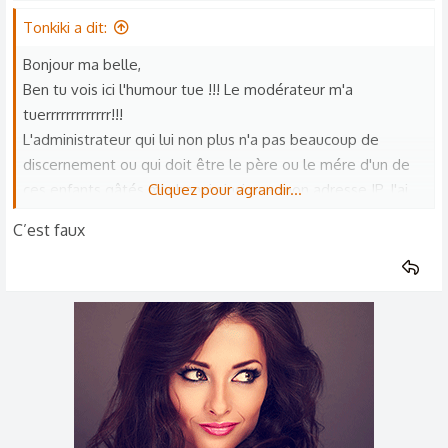
Tonkiki a dit:
Bonjour ma belle,
Ben tu vois ici l'humour tue !!! Le modérateur m'a
tuerrrrrrrrrrrrr!!!
L'administrateur qui lui non plus n'a pas beaucoup de
discernement ou qui doit être le père ou le mére d'un de
ces enfants gâtés m'a banni ainsi que mon adresse IP. J'ai
Cliquez pour agrandir...
dû user de subterfuge pour être là en catimini.
C’est faux
Je regrette car j'aurais bien aimé dialoguer avec toi qui me
semble être une femme courageuse et rayonnante. Il doit
il y en avoir d'autres sur le forum mais je n'ai pas eu le
temps de les connaître. Peut-être à bientôt, j'essaierai de
me faire identifier (discrètement sinon je crains pour ma vie
lol) sous mon masque
Une belle journée à toi