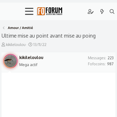
Amour / Amitié
Ultime mise au point avant mise au poing
A
D
kikileloulou
13/11/22
u
a
t
kikileloulou
t
Messages
223
e
e
Fofocoins
987
Mega actif
u
d
r
e
d
d
e
é
l
b
a
u
d
t
i