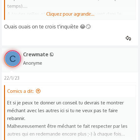
temps)....
A toutes celles et tous ceux qui se retrouvent dans le
Cliquez pour agrandir...
même trip, je dis bienvenue à vous , je suis ouvert à toute
Ouais ouais on te crois t'inquiète 😂🙄
forme de partage
Aux autres, les enfants en bas âge, les frustré(e)s, les
coincé(e)s, les paranos, les immatures de base, si vous ne
comprenez pas la phrase "JE VOUS PRIE DE BIEN VOULOIR
Crewmate ඞ
C
M'IGNORER" demandez en la signification à vos amis, vos
Anonyme
parents, votre chien, votre chat, votre poisson rouge, votre
doudou, mais s'il vous plaît faites quelque chose.
22/1/23
Merci et bon dimanche
Comics a dit:
Et si je peux te donner un conseil tu devrais te montrer
méchant avec les autres ici si tu ne veux pas te faire
rebannir.
Malheureusement être méchant te fait respecter par les
autres qui en redemande encore plus ;-) à chaque fois...