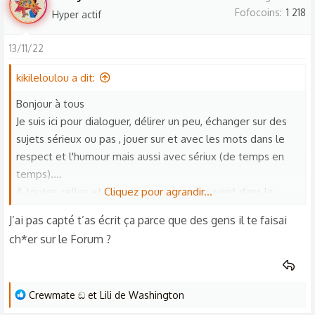
r
Fofocoins
1 218
Hyper actif
é
a
13/11/22
c
t
kikileloulou a dit:
i
o
Bonjour à tous
n
Je suis ici pour dialoguer, délirer un peu, échanger sur des
s
sujets sérieux ou pas , jouer sur et avec les mots dans le
:
respect et l'humour mais aussi avec sériux (de temps en
temps)....
A toutes celles et tous ceux qui se retrouvent dans le
Cliquez pour agrandir...
même trip, je dis bienvenue à vous , je suis ouvert à toute
J’ai pas capté t’as écrit ça parce que des gens il te faisai
forme de partage
ch*er sur le Forum ?
Aux autres, les enfants en bas âge, les frustré(e)s, les
coincé(e)s, les paranos, les immatures de base, si vous ne
comprenez pas la phrase "JE VOUS PRIE DE BIEN VOULOIR
L
Crewmate ඞ
et
Lili de Washington
M'IGNORER" demandez en la signification à vos amis, vos
e
parents, votre chien, votre chat, votre poisson rouge, votre