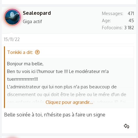
Sealeopard
Messages
471
Age
45
Giga actif
Fofocoins
3 182
15/11/22
Tonkiki a dit:
Bonjour ma belle,
Ben tu vois ici l'humour tue !!! Le modérateur m'a
tuerrrrrrrrrrrrr!!!
L'administrateur qui lui non plus n'a pas beaucoup de
discernement ou qui doit être le père ou le mére d'un de
ces enfants gâtés m'a banni ainsi que mon adresse IP. J'ai
Cliquez pour agrandir...
dû user de subterfuge pour être là en catimini.
Belle soirée à toi, n'hésite pas à faire un signe
Je regrette car j'aurais bien aimé dialoguer avec toi qui me
semble être une femme courageuse et rayonnante. Il doit
il y en avoir d'autres sur le forum mais je n'ai pas eu le