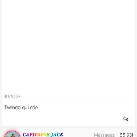
s
c
u
s
s
i
o
n
30/9/23
Twingo qui crie
𝑪𝑨𝑷𝑰𝑻𝑨𝑰𝑵𝑬 𝑱𝑨𝑪𝑲
Messages
55 981