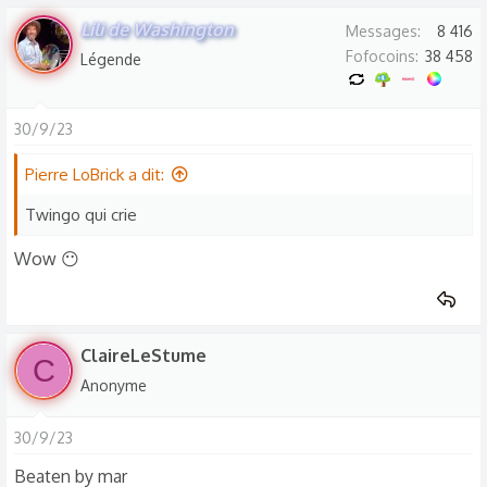
s
Lili de Washington
Messages
8 416
r
Fofocoins
38 458
Légende
é
a
c
30/9/23
t
i
Pierre LoBrick a dit:
o
Twingo qui crie
n
s
Wow 😶
:
ClaireLeStume
C
Anonyme
30/9/23
Beaten by mar