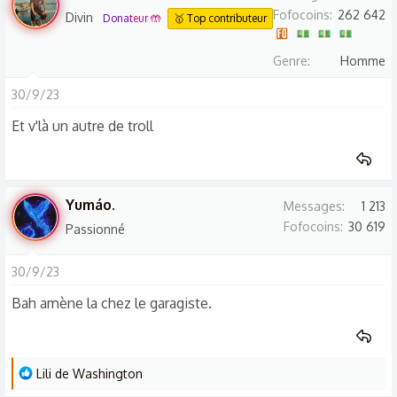
Fofocoins
262 642
Divin
Donateur 🤲
🥇 Top contributeur
Genre
Homme
30/9/23
Et v'là un autre de troll
Yumáo.
Messages
1 213
Fofocoins
30 619
Passionné
30/9/23
Bah amène la chez le garagiste.
L
Lili de Washington
e