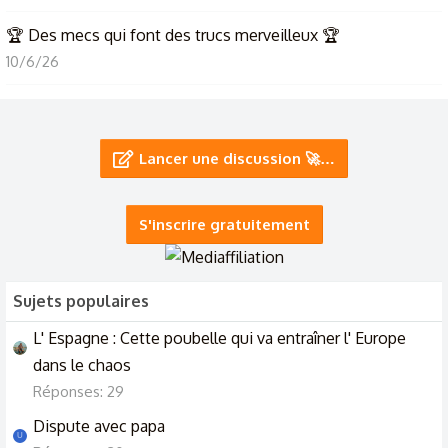
🏆 Des mecs qui font des trucs merveilleux 🏆
10/6/26
Les gens qui veulent parler c’est ici
9/5/26
Lancer une discussion 🚀…
Ceux qui regardent un dîner presque parfait, cette candidate
est impossible !
S'inscrire gratuitement
7/5/26
Sujets populaires
L' Espagne : Cette poubelle qui va entraîner l' Europe
dans le chaos
Réponses: 29
Dispute avec papa
U