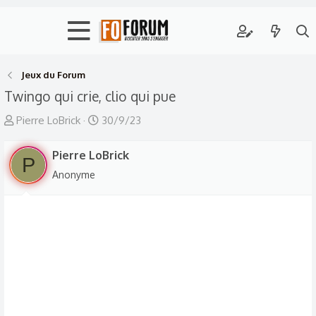
Jeux du Forum
Twingo qui crie, clio qui pue
A
D
Pierre LoBrick
30/9/23
u
a
t
Pierre LoBrick
t
P
e
e
Anonyme
u
d
r
e
d
d
e
é
l
b
a
u
d
t
i