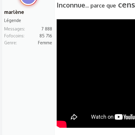
cens
Inconnue
... parce que
marlène
Légende
Messages
7 888
Fofocoins
85 716
Genre
Femme