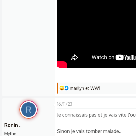
s
c
u
s
s
i
o
n
L
marilyn
et
WW1
e
s
16/11/23
R
r
Je connaissais pas et je vais vite l'oub
é
a
Ronin ..
c
Sinon je vais tomber malade..
Mythe