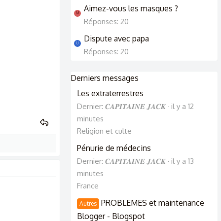
Aimez-vous les masques ?
M
Réponses: 20
Dispute avec papa
U
Réponses: 20
Derniers messages
Les extraterrestres
Dernier: 𝑪𝑨𝑷𝑰𝑻𝑨𝑰𝑵𝑬 𝑱𝑨𝑪𝑲
il y a 12
minutes
Religion et culte
Pénurie de médecins
Dernier: 𝑪𝑨𝑷𝑰𝑻𝑨𝑰𝑵𝑬 𝑱𝑨𝑪𝑲
il y a 13
minutes
France
PROBLEMES et maintenance
Autres
Blogger - Blogspot