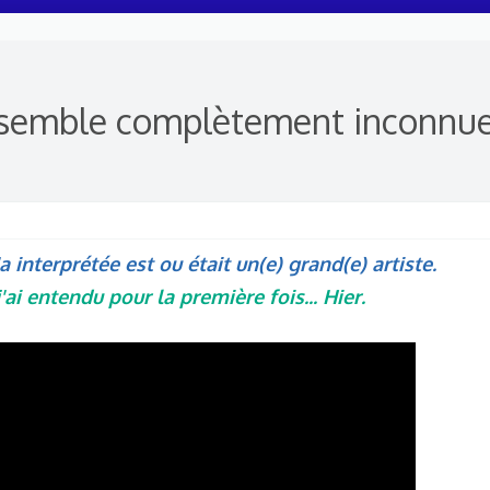
 semble complètement inconnue.
l'a interprétée est ou était un(e) grand(e) artiste.
ai entendu pour la première fois... Hier.