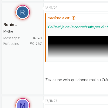
e
s
16/11/23
R
r
é
marlène a dit:
a
Ronin ..
Celle-ci je ne la connaissais pas du t
c
Mythe
t
Messages
14 571
i
Fofocoins
90 967
o
n
s
:
Zaz a une voix qui donne mal au Crâ
17/11/23
M