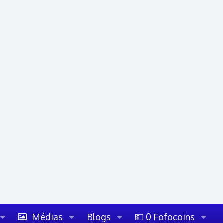
Médias
Blogs
💵 0 Fofocoins