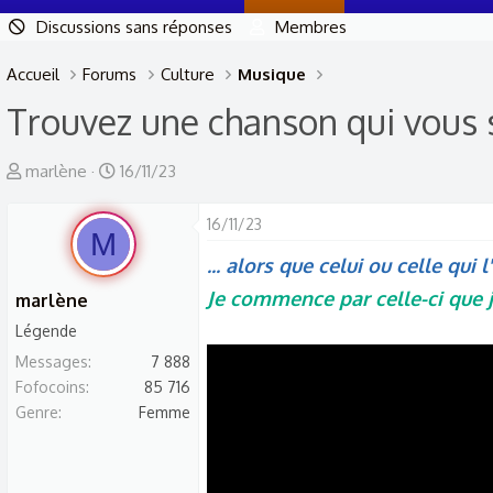
Discussions sans réponses
Membres
Accueil
Forums
Culture
Musique
Trouvez une chanson qui vous
A
D
marlène
16/11/23
u
a
t
t
16/11/23
M
e
e
... alors que celui ou celle qui 
u
d
Je commence par celle-ci que j'
marlène
r
e
Légende
d
d
Messages
e
é
7 888
Fofocoins
85 716
l
b
Genre
Femme
a
u
d
t
i