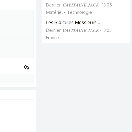
Dernier: 𝑪𝑨𝑷𝑰𝑻𝑨𝑰𝑵𝑬 𝑱𝑨𝑪𝑲
13:05
Matériel - Technologie
Les Ridicules Messieurs ..
Dernier: 𝑪𝑨𝑷𝑰𝑻𝑨𝑰𝑵𝑬 𝑱𝑨𝑪𝑲
13:03
France