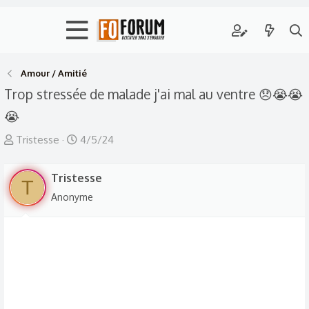
Amour / Amitié
Trop stressée de malade j'ai mal au ventre 😞😭😭
😭
A
D
Tristesse
4/5/24
u
a
t
t
Tristesse
T
e
e
Anonyme
u
d
r
e
d
d
e
é
l
b
a
u