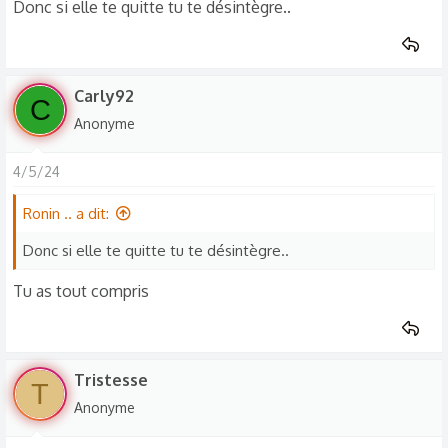
t
Donc si elle te quitte tu te désintègre..
i
o
n
s
Carly92
C
:
Anonyme
4/5/24
Ronin .. a dit:
Donc si elle te quitte tu te désintègre..
Tu as tout compris
Tristesse
T
Anonyme