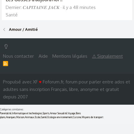
Dernier: 𝑪𝑨𝑷𝑰𝑻𝑨𝑰𝑵𝑬 𝑱𝑨𝑪𝑲
il y a 48 minutes
Santé
Amour / Amitié
Nous contacter
Aide
Mentions légales
⚠ Signalement
R
S
S
Propulsé avec XF
♥
Foforum.fr, forum pour parler entre ados et
adultes sans inscription Français, libre, anonyme et gratuit
depuis 2007
Catégories similaires :
Parentalité
,
Informatique et technologies
,
Sports
,
Amour Sexualité
,
Voyage
,
Bons
plans
,
Anarques
,
Maison
,
Animaux
,
Ecole
,
Santé
,
Ecologie environnement
,
Cuisine
,
Moyens de transport