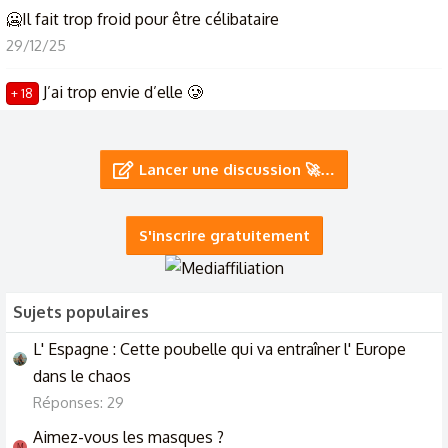
🥶Il fait trop froid pour être célibataire
29/12/25
J’ai trop envie d’elle 🥲
+ 18
21/12/25
Trop marre des gens qui juge
Lancer une discussion 🚀…
10/11/25
S'inscrire gratuitement
Sujets populaires
L' Espagne : Cette poubelle qui va entraîner l' Europe
dans le chaos
Réponses: 29
Aimez-vous les masques ?
M