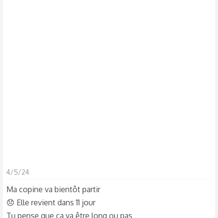
d
t
i
s
c
u
s
s
i
o
n
4/5/24
Ma copine va bientôt partir
😞 Elle revient dans 11 jour
Tu pense que ça va être long ou pas