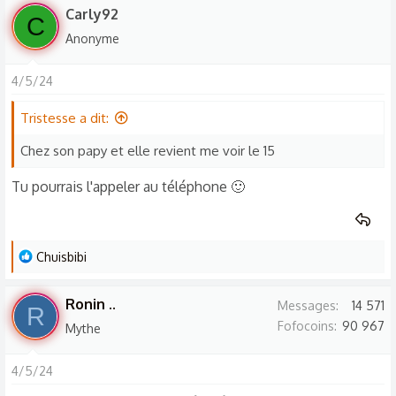
Carly92
C
Anonyme
4/5/24
Tristesse a dit:
Chez son papy et elle revient me voir le 15
Tu pourrais l'appeler au téléphone 🙂
L
Chuisbibi
e
s
Ronin ..
Messages
14 571
R
r
Fofocoins
90 967
Mythe
é
a
4/5/24
c