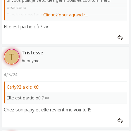
Si vous plaît je veux des gens polis et courtois merci
beaucoup
Cars je stress beaucoup 😞
Cliquez pour agrandir...
J'ai mal au ventre 😞😭
Elle est partie où ? 👀
Rassurez moi ça va aller vite ou pas
Tristesse
T
Anonyme
4/5/24
Carly92 a dit:
Elle est partie où ? 👀
Chez son papy et elle revient me voir le 15