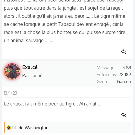
plus que tout autre dans la jungle , est sujet de la rage ,
alors , il oublie qu'il ait jamais eu peur ...... Le tigre même
se cache lorsque le petit Tabaqui devient enragé , car la
rage est la chose la plus honteuse qui puisse surprendre
un animal sauvage ........
Exalcé
Messages
3 191
Fofocoins
78 189
Passionné
Genre
Garçon
13/1/23
Le chacal fait même peur au tigre . Ah ah ah .
L
Lili de Washington
e