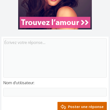
i
o
n
s
:
Nom d'utilisateur
Poster une réponse