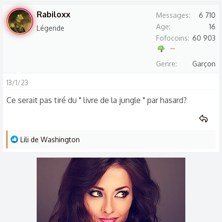
s
Rabiloxx
Messages
6 710
r
Age
16
Légende
é
Fofocoins
60 903
a
c
Genre
Garçon
t
i
13/1/23
o
Ce serait pas tiré du " livre de la jungle " par hasard?
n
s
:
L
Lili de Washington
e
s
r
é
a
c
t