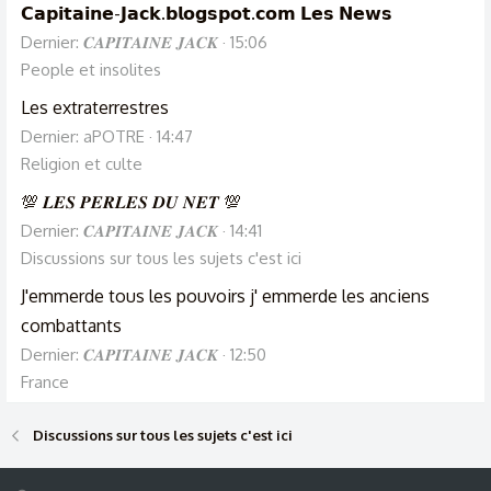
𝗖𝗮𝗽𝗶𝘁𝗮𝗶𝗻𝗲-𝗝𝗮𝗰𝗸.𝗯𝗹𝗼𝗴𝘀𝗽𝗼𝘁.𝗰𝗼𝗺 𝗟𝗲𝘀 𝗡𝗲𝘄𝘀
Dernier: 𝑪𝑨𝑷𝑰𝑻𝑨𝑰𝑵𝑬 𝑱𝑨𝑪𝑲
15:06
People et insolites
Les extraterrestres
Dernier: aPOTRE
14:47
Religion et culte
💯 𝑳𝑬𝑺 𝑷𝑬𝑹𝑳𝑬𝑺 𝑫𝑼 𝑵𝑬𝑻 💯
Dernier: 𝑪𝑨𝑷𝑰𝑻𝑨𝑰𝑵𝑬 𝑱𝑨𝑪𝑲
14:41
Discussions sur tous les sujets c'est ici
J'emmerde tous les pouvoirs j' emmerde les anciens
combattants
Dernier: 𝑪𝑨𝑷𝑰𝑻𝑨𝑰𝑵𝑬 𝑱𝑨𝑪𝑲
12:50
France
Discussions sur tous les sujets c'est ici