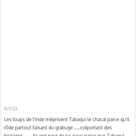
d
t
i
s
c
u
s
s
i
o
n
13/1/23
Les loups de l'inde méprisent Tabaqui le chacal parce qu'il
rôde partout faisant du grabuge .....colportant des
histoires ...... Ils ont peur de lui aussi parce que Tabaqui ,