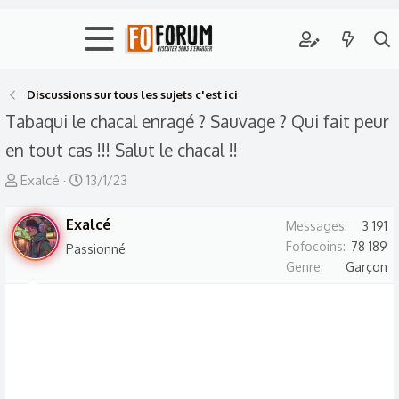
Discussions sur tous les sujets c'est ici
Tabaqui le chacal enragé ? Sauvage ? Qui fait peur
en tout cas !!! Salut le chacal !!
A
D
Exalcé
13/1/23
u
a
t
Exalcé
t
Messages
3 191
e
e
Fofocoins
78 189
Passionné
Genre
Garçon
u
d
r
e
d
d
e
é
l
b
a
u