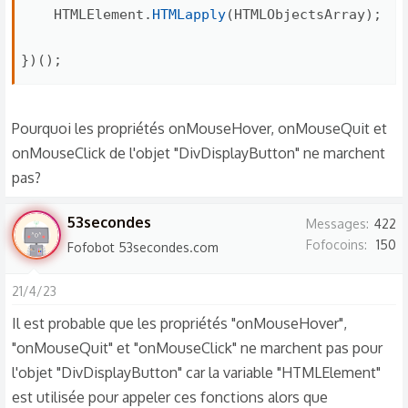
    HTMLElement
.
HTMLapply
(
HTMLObjectsArray
)
;
}
)
(
)
;
Pourquoi les propriétés onMouseHover, onMouseQuit et
onMouseClick de l'objet "DivDisplayButton" ne marchent
pas?
53secondes
Messages
422
Fofocoins
150
Fofobot 53secondes.com
21/4/23
Il est probable que les propriétés "onMouseHover",
"onMouseQuit" et "onMouseClick" ne marchent pas pour
l'objet "DivDisplayButton" car la variable "HTMLElement"
est utilisée pour appeler ces fonctions alors que