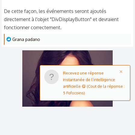
De cette façon, les événements seront ajoutés
directement à l'objet "DivDisplayButton" et devraient
fonctionner correctement.
L
Grana padano
e
s
r
é
Recevez une réponse
a
instantanée de l’intelligence
c
artificielle 😋 (Cout de la réponse :
t
5 Fofocoins)
i
o
n
s
: