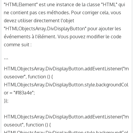
"HTMLElement" est une instance de la classe "HTML" qui
ne contient pas ces méthodes. Pour corriger cela, vous
devez utiliser directement l'objet
"HTMLObjectsArray.DivDisplayButton" pour ajouter les
événements à l'élément. Vous pouvez modifier le code
comme suit :
```
HTMLObjectsArray.DivDisplayButton.addEventListener("m
ouseover", function () {
HTMLObjectsArray.DivDisplayButton.style.backgroundCol
or = "#183a4e";
});
HTMLObjectsArray.DivDisplayButton.addEventListener("m
ouseout", function () {
HTMLObjectsArray.DivDisplayButton.style.backgroundCol