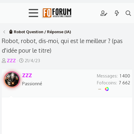
🤖 Robot Question / Réponse (IA)
Robot, robot, dis-moi, qui est le meilleur ? (pas
d'idée pour le titre)
A
D
ZZZ
21/4/23
u
a
t
ZZZ
t
Messages
1 400
e
e
Fofocoins
7 662
Passionné
u
d
r
e
d
d
e
é
l
b
a
u