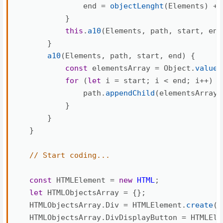
                end 
=
objectLenght
(
Elements
)
+
 
}
this
.
a10
(
Elements
,
 path
,
 start
,
 end
}
a10
(
Elements
,
 path
,
 start
,
 end
)
{
const
 elementsArray 
=
 Object
.
values
for
(
let
 i 
=
 start
;
 i 
<
 end
;
 i
++
)
{
                path
.
appendChild
(
elementsArray
[
}
}
}
// Start coding...
const
 HTMLElement 
=
new
HTML
;
let
 HTMLObjectsArray 
=
{
}
;
    HTMLObjectsArray
.
Div 
=
 HTMLElement
.
create
(
'
    HTMLObjectsArray
.
DivDisplayButton 
=
 HTMLEle