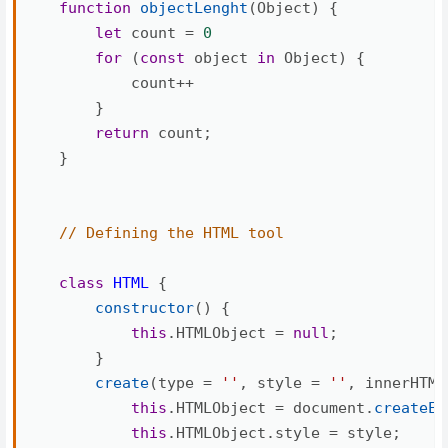
function
objectLenght
(
Object
)
{
let
 count 
=
0
for
(
const
 object 
in
 Object
)
{
            count
++
}
return
 count
;
}
// Defining the HTML tool
class
HTML
{
constructor
(
)
{
this
.
HTMLObject 
=
null
;
}
create
(
type 
=
''
,
 style 
=
''
,
 innerHTML
this
.
HTMLObject 
=
 document
.
createEl
this
.
HTMLObject
.
style 
=
 style
;