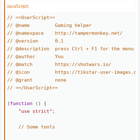
JavaScript:
// ==UserScript==
// @name         Gaming helper
// @namespace    http://tampermonkey.net/
// @version      0.1
// @description  press Ctrl + F1 for the menu
// @author       You
// @match        https://shotwars.io/
// @icon         https://tikstar-user-images.os
// @grant        none
// ==/UserScript==
(
function
(
)
{
"use strict"
;
// Some tools