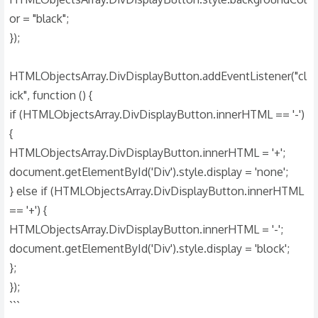
or = "black";
});
HTMLObjectsArray.DivDisplayButton.addEventListener("cl
ick", function () {
if (HTMLObjectsArray.DivDisplayButton.innerHTML == '-')
{
HTMLObjectsArray.DivDisplayButton.innerHTML = '+';
document.getElementById('Div').style.display = 'none';
} else if (HTMLObjectsArray.DivDisplayButton.innerHTML
== '+') {
HTMLObjectsArray.DivDisplayButton.innerHTML = '-';
document.getElementById('Div').style.display = 'block';
};
});
```