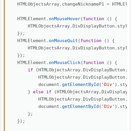
    HTMLObjectsArray
.
changeNicknameP1 
=
 HTMLEle
    HTMLElement
.
onMouseHover
(
function
(
)
{
        HTMLObjectsArray
.
DivDisplayButton
.
style
}
)
;
    HTMLElement
.
onMouseQuit
(
function
(
)
{
        HTMLObjectsArray
.
DivDisplayButton
.
style
}
)
;
    HTMLElement
.
onMouseClick
(
function
(
)
{
if
(
HTMLObjectsArray
.
DivDisplayButton
.
i
            HTMLObjectsArray
.
DivDisplayButton
.
i
            document
.
getElementById
(
'Div'
)
.
styl
}
else
if
(
HTMLObjectsArray
.
DivDisplayB
            HTMLObjectsArray
.
DivDisplayButton
.
i
            document
.
getElementById
(
'Div'
)
.
styl
}
;
}
)
;