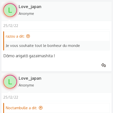
s
Love_japan
L
r
Anonyme
é
a
25/12/22
c
t
razou a dit:
i
o
Je vous souhaite tout le bonheur du monde
n
Dōmo arigatō gazaimashita !
s
:
Love_japan
L
Anonyme
25/12/22
Noctambulle a dit: