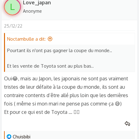
Love_japan
L
r
Anonyme
é
a
25/12/22
c
t
Noctambulle a dit:
i
o
Pourtant ils n'ont pas gagner la coupe du monde..
n
s
Et les vente de Toyota sont au plus bas..
:
Oui😂, mais au Japon, les japonais ne sont pas vraiment
tristes de leur défaite à la coupe du monde, ils sont au
contraire contents d’être allé plus loin que les dernières
fois ( même si mon mari ne pense pas comme ça 😅)
Et pour ce qui est de Toyota … 🤷‍♀️
L
Chuisbibi