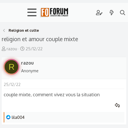
Religion et culte
religion et amour couple mixte
A
D
razou
25/12/22
u
a
t
razou
t
R
e
e
Anonyme
u
d
r
e
25/12/22
d
d
couple mixte, comment vivez vous la situation
e
é
l
b
a
u
L
lila004
d
t
e
i