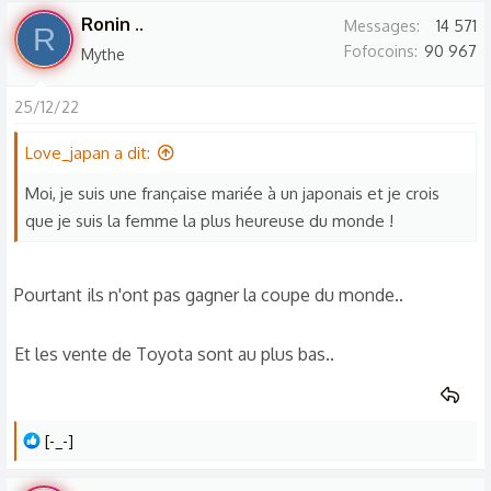
s
Ronin ..
Messages
14 571
R
r
Fofocoins
90 967
Mythe
é
a
25/12/22
c
t
Love_japan a dit:
i
o
Moi, je suis une française mariée à un japonais et je crois
n
que je suis la femme la plus heureuse du monde !
s
:
Pourtant ils n'ont pas gagner la coupe du monde..
Et les vente de Toyota sont au plus bas..
L
[-_-]
e
s