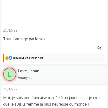
25/12/22
Tout s'arrange par le sex..
L
lila004
et
Chuisbibi
e
s
Love_japan
L
r
Anonyme
é
a
25/12/22
c
t
Moi, je suis une française mariée à un japonais et je crois
i
que je suis la femme la plus heureuse du monde !
o