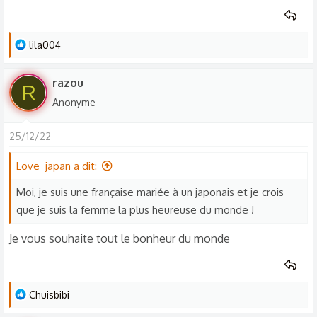
n
s
L
lila004
:
e
s
razou
R
r
Anonyme
é
a
25/12/22
c
t
Love_japan a dit:
i
o
Moi, je suis une française mariée à un japonais et je crois
n
que je suis la femme la plus heureuse du monde !
s
Je vous souhaite tout le bonheur du monde
:
L
Chuisbibi
e