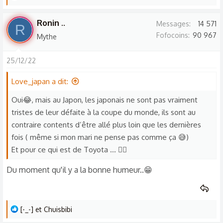
e
s
Ronin ..
Messages
14 571
R
r
Fofocoins
90 967
Mythe
é
a
25/12/22
c
t
Love_japan a dit:
i
o
Oui😂, mais au Japon, les japonais ne sont pas vraiment
n
tristes de leur défaite à la coupe du monde, ils sont au
s
contraire contents d’être allé plus loin que les dernières
:
fois ( même si mon mari ne pense pas comme ça 😅)
Et pour ce qui est de Toyota … 🤷‍♀️
Du moment qu'il y a la bonne humeur..😁
L
[-_-]
et
Chuisbibi
e