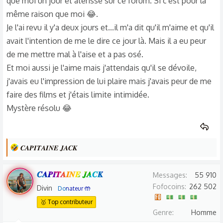
que moi un jour et aterisse sur ce forum. Si c'est pour la
s
même raison que moi 😂.
:
Je l'ai revu il y'a deux jours et...il m'a dit qu'il m'aime et qu'il
avait l'intention de me le dire ce jour là. Mais il a eu peur
de me mettre mal à l'aise et a pas osé.
Et moi aussi je l'aime mais j'attendais qu'il se dévoile,
j'avais eu l'impression de lui plaire mais j'avais peur de me
faire des films et j'étais limite intimidée.
Mystère résolu 😂
L
𝑪𝑨𝑷𝑰𝑻𝑨𝑰𝑵𝑬 𝑱𝑨𝑪𝑲
e
s
𝑪𝑨𝑷𝑰𝑻𝑨𝑰𝑵𝑬 𝑱𝑨𝑪𝑲
Messages
55 910
r
Fofocoins
262 502
Divin
Donateur 🤲
é
🥇 Top contributeur
a
Genre
Homme
c