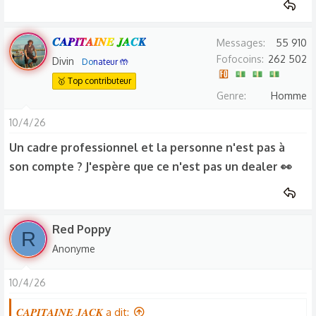
𝑪𝑨𝑷𝑰𝑻𝑨𝑰𝑵𝑬 𝑱𝑨𝑪𝑲
Messages
55 910
Fofocoins
262 502
Divin
Donateur 🤲
🥇 Top contributeur
Genre
Homme
10/4/26
Un cadre professionnel et la personne n'est pas à
son compte ? J'espère que ce n'est pas un dealer 👀
Red Poppy
R
Anonyme
10/4/26
𝑪𝑨𝑷𝑰𝑻𝑨𝑰𝑵𝑬 𝑱𝑨𝑪𝑲 a dit: