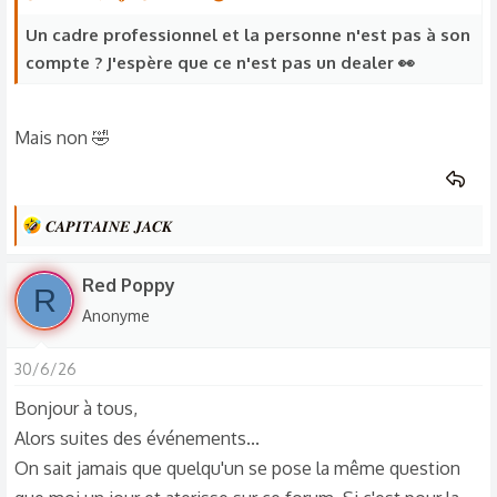
Un cadre professionnel et la personne n'est pas à son
compte ? J'espère que ce n'est pas un dealer 👀
Mais non 🤣
L
𝑪𝑨𝑷𝑰𝑻𝑨𝑰𝑵𝑬 𝑱𝑨𝑪𝑲
e
s
Red Poppy
R
r
Anonyme
é
a
30/6/26
c
t
Bonjour à tous,
i
Alors suites des événements...
o
On sait jamais que quelqu'un se pose la même question
n