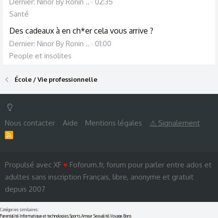
Dernier: Ninor By Ronin ..
02:35
Santé
Des cadeaux à en ch*er cela vous arrive ?
Dernier: Ninor By Ronin ..
01:00
People et insolites
École / Vie professionnelle
Nous contacter
Aide
Mentions légales
⚠ Signalement
R
S
S
Propulsé avec XF
♥
Foforum.fr, forum pour parler entre ados et
adultes sans inscription Français, libre, anonyme et gratuit
depuis 2007
Catégories similaires :
Parentalité
,
Informatique et technologies
,
Sports
,
Amour Sexualité
,
Voyage
,
Bons