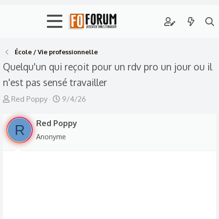
École / Vie professionnelle
Quelqu'un qui reçoit pour un rdv pro un jour ou il
n'est pas sensé travailler
A
D
Red Poppy
9/4/26
u
a
t
Red Poppy
t
R
e
e
Anonyme
u
d
r
e
d
d
e
é
l
b
a
u