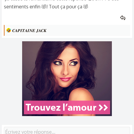
sentiments enfin 🤣! Tout ça pour ça 🤣
L
𝑪𝑨𝑷𝑰𝑻𝑨𝑰𝑵𝑬 𝑱𝑨𝑪𝑲
e
s
r
é
a
c
t
i
o
n
s
: