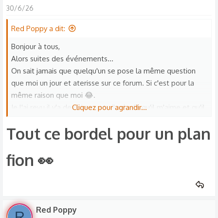
t
30/6/26
i
o
Red Poppy a dit:
n
Bonjour à tous,
s
Alors suites des événements...
:
On sait jamais que quelqu'un se pose la même question
que moi un jour et aterisse sur ce forum. Si c'est pour la
même raison que moi 😂.
Je l'ai revu il y'a deux jours et...il m'a dit qu'il m'aime et qu'il
Cliquez pour agrandir...
avait l'intention de me le dire ce jour là. Mais il a eu peur de
Tout ce bordel pour un plan
me mettre mal à l'aise et a pas osé.
Et moi aussi je l'aime mais j'attendais qu'il se dévoile, j'avais
fion 👀​
eu l'impression de lui plaire mais j'avais peur de me faire
des films et j'étais limite intimidée.
Mystère résolu 😂
Red Poppy
R