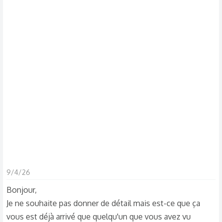
d
t
i
s
c
u
s
s
i
o
n
9/4/26
Bonjour,
Je ne souhaite pas donner de détail mais est-ce que ça
vous est déjà arrivé que quelqu'un que vous avez vu