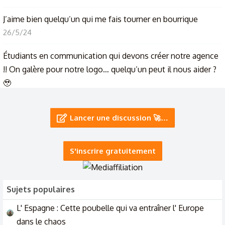
J’aime bien quelqu’un qui me fais tourner en bourrique
26/5/24
Étudiants en communication qui devons créer notre agence
!! On galère pour notre logo… quelqu’un peut il nous aider ?
🥹
7/2/24
Lancer une discussion 🚀…
envie de parler à quelqu’un qui en ressent le besoin
14/12/23
S'inscrire gratuitement
Slt, j'aimerai discuter avec quelqu'un qui peut me
-18
comprendre...
30/9/23
Sujets populaires
L' Espagne : Cette poubelle qui va entraîner l' Europe
dans le chaos