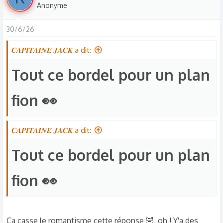
Anonyme
30/6/26
𝑪𝑨𝑷𝑰𝑻𝑨𝑰𝑵𝑬 𝑱𝑨𝑪𝑲 a dit:
Tout ce bordel pour un plan
fion 👀​
𝑪𝑨𝑷𝑰𝑻𝑨𝑰𝑵𝑬 𝑱𝑨𝑪𝑲 a dit:
Tout ce bordel pour un plan
fion 👀​
Ça casse le romantisme cette réponse 🤣, oh ! Y'a des