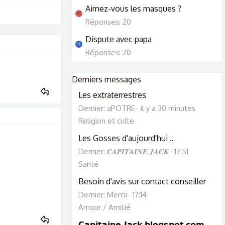
Aimez-vous les masques ?
M
Réponses: 20
Dispute avec papa
U
Réponses: 20
Derniers messages
Les extraterrestres
Dernier: aPOTRE
il y a 30 minutes
Religion et culte
Les Gosses d'aujourd'hui ..
Dernier: 𝑪𝑨𝑷𝑰𝑻𝑨𝑰𝑵𝑬 𝑱𝑨𝑪𝑲
17:51
Santé
Besoin d'avis sur contact conseiller
Dernier: Mercii
17:14
Amour / Amitié
𝗖𝗮𝗽𝗶𝘁𝗮𝗶𝗻𝗲-𝗝𝗮𝗰𝗸.𝗯𝗹𝗼𝗴𝘀𝗽𝗼𝘁.𝗰𝗼𝗺