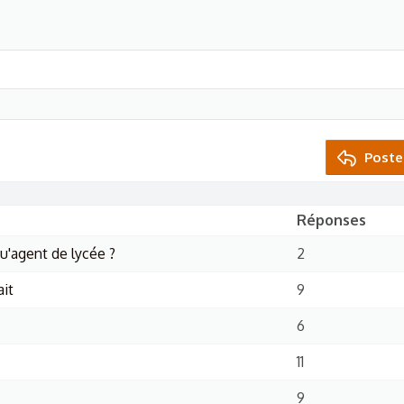
Poste
Réponses
qu'agent de lycée ?
2
ait
9
6
11
9