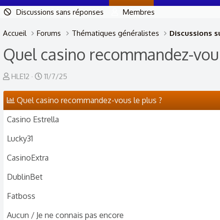
Discussions sans réponses
Membres
Accueil
Forums
Thématiques généralistes
Discussions su
Quel casino recommandez-vous 
A
D
HLE12
11/7/25
u
a
Quel casino recommandez-vous le plus ?
t
t
e
e
Casino Estrella
u
d
r
e
Lucky31
d
d
CasinoExtra
e
é
l
b
DublinBet
a
u
Fatboss
d
t
i
Aucun / Je ne connais pas encore