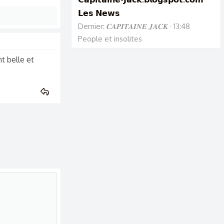
𝗟𝗲𝘀 𝗡𝗲𝘄𝘀
Dernier: 𝑪𝑨𝑷𝑰𝑻𝑨𝑰𝑵𝑬 𝑱𝑨𝑪𝑲
13:48
People et insolites
t belle et