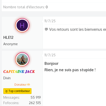
s
Nombre total d'électeurs
0
c
u
s
11/7/25
H
s
💬 Vos retours sont les bienvenus 
i
o
HLE12
n
Anonyme
11/7/25
Bonjour
Rien, je ne suis pas stupide !
𝑪𝑨𝑷𝑰𝑻𝑨𝑰𝑵𝑬 𝑱𝑨𝑪𝑲
Divin
Donateur 🤲
🥇 Top contributeur
Messages
55 919
Fofocoins
262 515