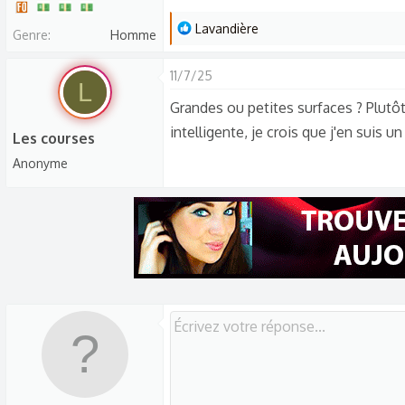
L
Lavandière
Genre
Homme
e
s
11/7/25
L
r
Grandes ou petites surfaces ? Plutôt 
é
intelligente, je crois que j'en suis 
a
Les courses
c
Anonyme
t
i
o
n
s
: