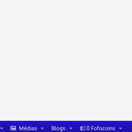
Médias
Blogs
💵 0 Fofocoins