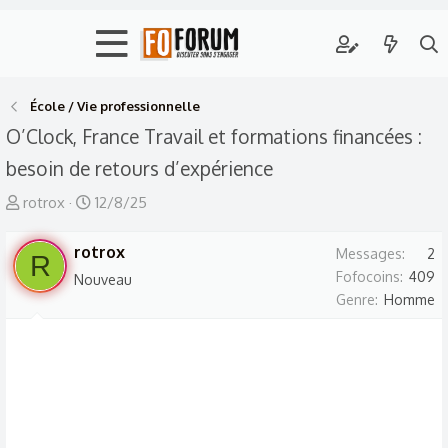
École / Vie professionnelle
O’Clock, France Travail et formations financées :
besoin de retours d’expérience
A
D
rotrox
12/8/25
u
a
t
rotrox
t
Messages
2
R
e
e
Fofocoins
409
Nouveau
Genre
Homme
u
d
r
e
d
d
e
é
l
b
a
u