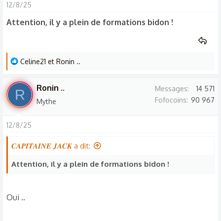
t
12/8/25
i
Attention, il y a plein de formations bidon !
o
n
s
:
L
Celine21
et
Ronin ..
e
s
Ronin ..
Messages
14 571
R
r
Fofocoins
90 967
Mythe
é
a
12/8/25
c
t
𝑪𝑨𝑷𝑰𝑻𝑨𝑰𝑵𝑬 𝑱𝑨𝑪𝑲 a dit:
i
o
Attention, il y a plein de formations bidon !
n
s
Oui ..
: