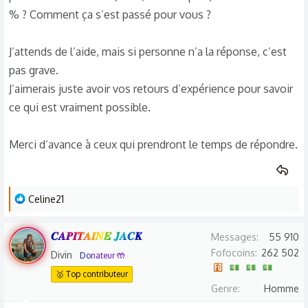
% ? Comment ça s’est passé pour vous ?
J’attends de l’aide, mais si personne n’a la réponse, c’est
pas grave.
J’aimerais juste avoir vos retours d’expérience pour savoir
ce qui est vraiment possible.
Merci d’avance à ceux qui prendront le temps de répondre.
L
Celine21
e
s
𝑪𝑨𝑷𝑰𝑻𝑨𝑰𝑵𝑬 𝑱𝑨𝑪𝑲
Messages
55 910
r
Fofocoins
262 502
Divin
Donateur 🤲
é
🥇 Top contributeur
a
Genre
Homme
c