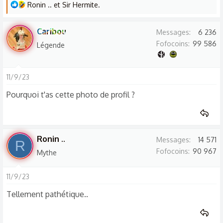
L
Ronin ..
et
Sir Hermite.
e
s
Caribou
Messages
6 236
r
Fofocoins
99 586
Légende
é
a
c
11/9/23
t
Pourquoi t'as cette photo de profil ?
i
o
n
s
Ronin ..
Messages
14 571
:
R
Fofocoins
90 967
Mythe
11/9/23
Tellement pathétique..