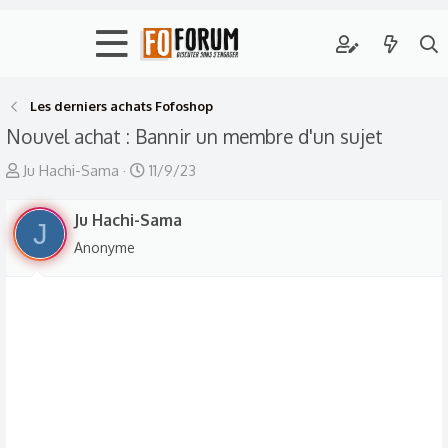
Les derniers achats Fofoshop
Nouvel achat : Bannir un membre d'un sujet
A
D
Ju Hachi-Sama
11/9/23
u
a
t
Ju Hachi-Sama
t
J
e
e
Anonyme
u
d
r
e
d
d
e
é
l
b
a
u
d
t
i