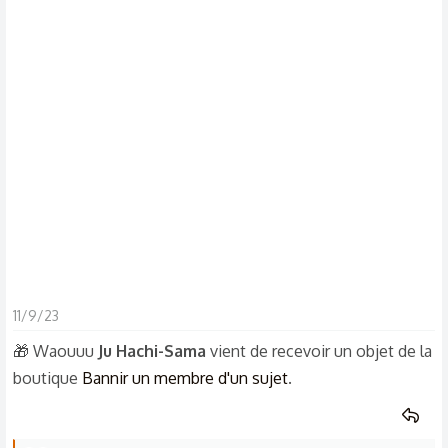
s
c
u
s
s
i
o
n
11/9/23
🎁 Waouuu
Ju Hachi-Sama
vient de recevoir un objet de la
boutique
Bannir un membre d'un sujet
.