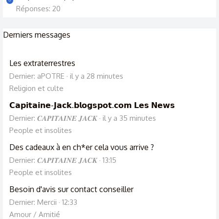
U
Réponses: 20
Derniers messages
Les extraterrestres
Dernier: aPOTRE
il y a 28 minutes
Religion et culte
𝗖𝗮𝗽𝗶𝘁𝗮𝗶𝗻𝗲-𝗝𝗮𝗰𝗸.𝗯𝗹𝗼𝗴𝘀𝗽𝗼𝘁.𝗰𝗼𝗺 𝗟𝗲𝘀 𝗡𝗲𝘄𝘀
Dernier: 𝑪𝑨𝑷𝑰𝑻𝑨𝑰𝑵𝑬 𝑱𝑨𝑪𝑲
il y a 35 minutes
People et insolites
Des cadeaux à en ch*er cela vous arrive ?
Dernier: 𝑪𝑨𝑷𝑰𝑻𝑨𝑰𝑵𝑬 𝑱𝑨𝑪𝑲
13:15
People et insolites
Besoin d'avis sur contact conseiller
Dernier: Mercii
12:33
Amour / Amitié