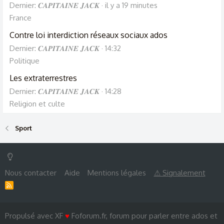
Dernier: 𝑪𝑨𝑷𝑰𝑻𝑨𝑰𝑵𝑬 𝑱𝑨𝑪𝑲
il y a 19 minutes
France
Contre loi interdiction réseaux sociaux ados
Dernier: 𝑪𝑨𝑷𝑰𝑻𝑨𝑰𝑵𝑬 𝑱𝑨𝑪𝑲
14:32
Politique
Les extraterrestres
Dernier: 𝑪𝑨𝑷𝑰𝑻𝑨𝑰𝑵𝑬 𝑱𝑨𝑪𝑲
14:28
Religion et culte
Sport
Nous contacter
Aide
Mentions légales
⚠ Signalement
R
S
S
Propulsé avec XF
♥
Foforum.fr, forum pour parler entre ados et