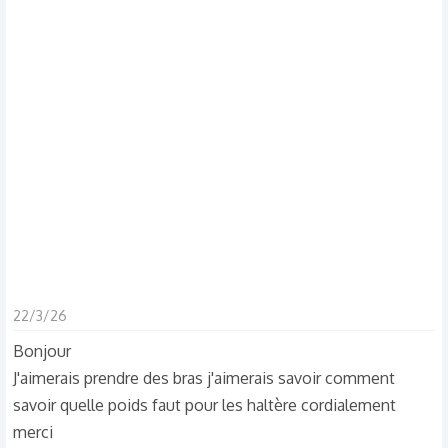
s
c
u
s
s
i
o
n
22/3/26
Bonjour
J'aimerais prendre des bras j'aimerais savoir comment
savoir quelle poids faut pour les haltère cordialement
merci