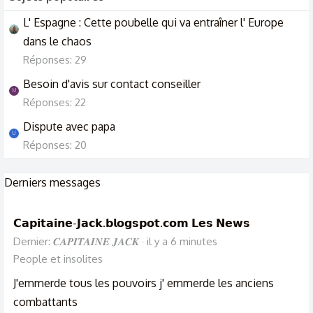
L' Espagne : Cette poubelle qui va entraîner l' Europe
dans le chaos
Réponses: 29
Besoin d'avis sur contact conseiller
M
Réponses: 22
Dispute avec papa
U
Réponses: 20
Derniers messages
𝗖𝗮𝗽𝗶𝘁𝗮𝗶𝗻𝗲-𝗝𝗮𝗰𝗸.𝗯𝗹𝗼𝗴𝘀𝗽𝗼𝘁.𝗰𝗼𝗺 𝗟𝗲𝘀 𝗡𝗲𝘄𝘀
Dernier: 𝑪𝑨𝑷𝑰𝑻𝑨𝑰𝑵𝑬 𝑱𝑨𝑪𝑲
il y a 6 minutes
People et insolites
J'emmerde tous les pouvoirs j' emmerde les anciens
combattants