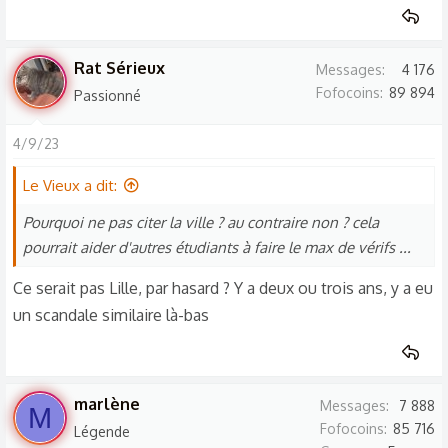
Voici les mésaventures arrivés à mon neveu
samedi dernier en rentrant dans son
logement
CROUS
Rat Sérieux
Messages
4 176
pour passer une bonne année universitaire
!!!
Fofocoins
89 894
Passionné
Sa chambre était infectée de toutes sortes de
4/9/23
bestioles (cafards, punaises de lit et autres...)
Heureusement ses parents l'accompagnaient...
Le Vieux a dit:
et ont pu
"le sortir de là"
!!!
Pourquoi ne pas citer la ville ? au contraire non ? cela
Il a pu
"squatter"
chez une de ses tantes qui
pourrait aider d'autres étudiants à faire le max de vérifs ...
habite à 2 km du
CROUS
!
Ce serait pas Lille, par hasard ? Y a deux ou trois ans, y a eu
Je ne vous donnerai pas le nom de la ville car
un scandale similaire là-bas
j'espère que tous les
CROUS
ne sont pas pareils
!!!
marlène
Messages
7 888
M
Maintenant mon neveu doit essayer de trouver
Fofocoins
85 716
Légende