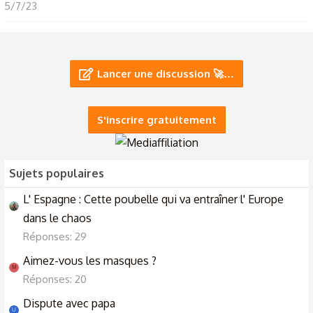
5/7/23
L'homme de ma vie... Mon plus grand regret
28/3/23
Lancer une discussion 🚀…
L'homme de ma vie... Mon plus grand regret...
26/3/23
S'inscrire gratuitement
Sujets populaires
L' Espagne : Cette poubelle qui va entraîner l' Europe
dans le chaos
Réponses: 29
Aimez-vous les masques ?
M
Réponses: 20
Dispute avec papa
U