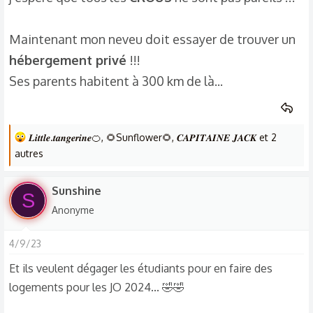
Maintenant mon neveu doit essayer de trouver un
hébergement privé
!!!
Ses parents habitent à 300 km de là...
L
𝑳𝒊𝒕𝒕𝒍𝒆.𝒕𝒂𝒏𝒈𝒆𝒓𝒊𝒏𝒆🍊
,
🌻Sunflower🌻
,
𝑪𝑨𝑷𝑰𝑻𝑨𝑰𝑵𝑬 𝑱𝑨𝑪𝑲
et 2
e
autres
s
r
Sunshine
S
é
Anonyme
a
c
4/9/23
t
i
Et ils veulent dégager les étudiants pour en faire des
o
logements pour les JO 2024... 🤣🤣
n