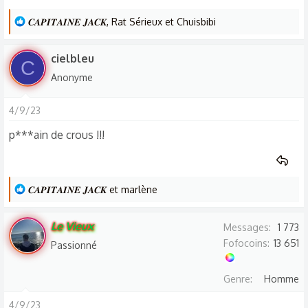
un
hébergement privé
!!!
L
𝑪𝑨𝑷𝑰𝑻𝑨𝑰𝑵𝑬 𝑱𝑨𝑪𝑲
,
Rat Sérieux
et
Chuisbibi
Ses parents habitent à 300 km de là...
e
s
cielbleu
C
r
Anonyme
é
a
4/9/23
c
t
p***ain de crous !!!
i
o
n
L
𝑪𝑨𝑷𝑰𝑻𝑨𝑰𝑵𝑬 𝑱𝑨𝑪𝑲
et
marlène
s
e
:
s
Le Vieux
Messages
1 773
r
Fofocoins
13 651
Passionné
é
a
Genre
Homme
c
t
4/9/23