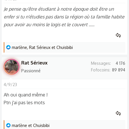
i
Je pense qu'être étudiant à notre époque doit être un
o
enfer si tu n'étudies pas dans la région où ta famille habite
n
s
pour avoir au moins le logis et le couvert .....
:
L
marlène
,
Rat Sérieux
et
Chuisbibi
e
s
Rat Sérieux
Messages
4 176
r
Fofocoins
89 894
Passionné
é
a
4/9/23
c
t
Ah oui quand même !
i
Ptn j'ai pas les mots
o
n
s
L
marlène
et
Chuisbibi
: