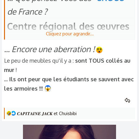
:
de France ?
Centre régional des œuvres
Cliquez pour agrandir...
universitaires et scolaires​
... Encore une aberration !
Le peu de meubles qu'il y a :
sont TOUS collés au
Voici les mésaventures arrivés à mon neveu
mur
!
samedi dernier en rentrant dans son
logement
... Ils ont peur que les étudiants se sauvent avec
CROUS
les armoires !!!
pour passer une bonne année universitaire
!!!
Sa chambre était infectée de toutes sortes de
bestioles (cafards, punaises de lit et autres...)
L
𝑪𝑨𝑷𝑰𝑻𝑨𝑰𝑵𝑬 𝑱𝑨𝑪𝑲
et
Chuisbibi
Heureusement ses parents l'accompagnaient...
e
et ont pu
"le sortir de là"
!!!
s
r
Il a pu
"squatter"
chez une de ses tantes qui