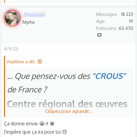
e
s
Maintenant mon neveu doit essayer de trouver
Chuisbibi
Messages
18 223
r
Age
19
Mythe
un
hébergement privé
!!!
é
Fofocoins
65 470
Ses parents habitent à 300 km de là...
a
c
t
4/9/23
i
o
marlène a dit:
n
... Que pensez-vous des
"CROUS"
s
:
de France ?
Centre régional des œuvres
Cliquez pour agrandir...
universitaires et scolaires​
Ça donne envie 😭🤌🏾
J'espère que ça ira pour lui 😞