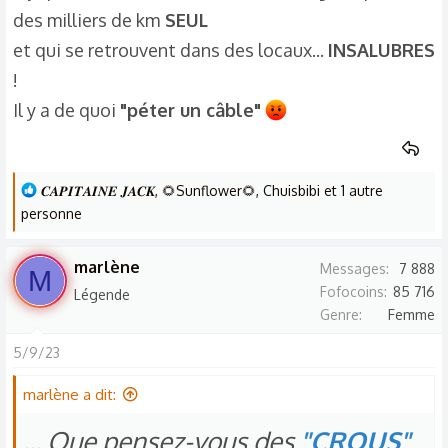
des milliers de km
SEUL
o
n
et qui se retrouvent dans des locaux...
INSALUBRES
s
!
:
Il y a de quoi
"péter un câble"
L
𝑪𝑨𝑷𝑰𝑻𝑨𝑰𝑵𝑬 𝑱𝑨𝑪𝑲
,
🌻Sunflower🌻
,
Chuisbibi
et 1 autre
e
personne
s
r
marlène
Messages
7 888
M
é
Fofocoins
85 716
Légende
a
Genre
Femme
c
t
5/9/23
i
marlène a dit:
o
n
... Que pensez-vous des
"CROUS"
s