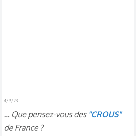
s
c
u
s
s
i
o
n
4/9/23
... Que pensez-vous des
"CROUS"
de France ?