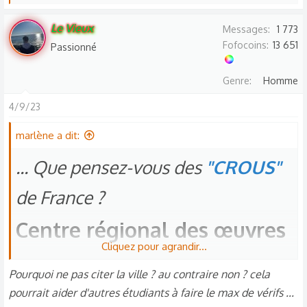
e
s
Le Vieux
Messages
1 773
r
Fofocoins
13 651
Passionné
é
a
Genre
Homme
c
t
4/9/23
i
o
marlène a dit:
n
... Que pensez-vous des
"CROUS"
s
:
de France ?
Centre régional des œuvres
Cliquez pour agrandir...
universitaires et scolaires​
Pourquoi ne pas citer la ville ? au contraire non ? cela
pourrait aider d'autres étudiants à faire le max de vérifs ...