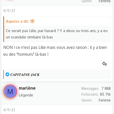
un
hébergement privé
!!!
Genre
Femme
Ses parents habitent à 300 km de là...
4/9/23
Aqwzsx a dit:
Ce serait pas Lille, par hasard ? Y a deux ou trois ans, y a eu
un scandale similaire là-bas
NON ! ce n'est pas Lille mais vous avez raison : il y a bien
eu des "horreurs" là-bas !
L
𝑪𝑨𝑷𝑰𝑻𝑨𝑰𝑵𝑬 𝑱𝑨𝑪𝑲
e
s
marlène
Messages
7 888
M
r
Fofocoins
85 716
Légende
é
Genre
Femme
a
c
4/9/23