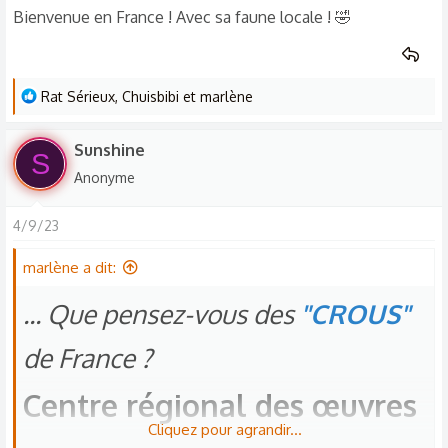
s
Bienvenue en France ! Avec sa faune locale ! 🤣
:
L
Rat Sérieux
,
Chuisbibi
et
marlène
e
s
Sunshine
S
r
Anonyme
é
a
4/9/23
c
t
marlène a dit:
i
o
... Que pensez-vous des
"CROUS"
n
s
de France ?
:
Centre régional des œuvres
Cliquez pour agrandir...