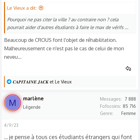
t
Le Vieux a dit:
i
o
Pourquoi ne pas citer la ville ? au contraire non ? cela
n
pourrait aider d'autres étudiants à faire le max de vérifs ...
s
:
Beaucoup de CROUS font l'objet de réhabilitation.
Malheureusement ce n'est pas le cas de celui de mon
neveu...
L
𝑪𝑨𝑷𝑰𝑻𝑨𝑰𝑵𝑬 𝑱𝑨𝑪𝑲
et
Le Vieux
e
s
marlène
Messages
7 888
M
r
Fofocoins
85 716
Légende
é
Genre
Femme
a
c
4/9/23
t
... je pense à tous ces étudiants étrangers qui font
i