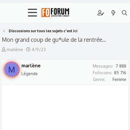
Discussions sur tous les sujets c'est ici
Mon grand coup de gu*ule de la rentrée...
A
D
marlène
4/9/23
u
a
t
t
marlène
Messages
7 888
M
e
e
Fofocoins
85 716
Légende
u
d
Genre
Femme
r
e
d
d
e
é
l
b
a
u
d
t
i