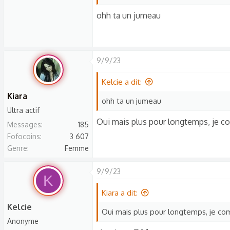
s
ohh ta un jumeau
:
9/9/23
Kelcie a dit:
Kiara
ohh ta un jumeau
Ultra actif
Oui mais plus pour longtemps, je c
Messages
185
Fofocoins
3 607
Genre
Femme
9/9/23
K
Kiara a dit:
Kelcie
Oui mais plus pour longtemps, je co
Anonyme