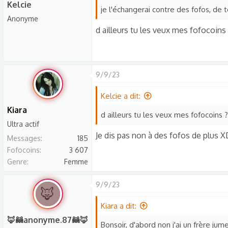
a
Kelcie
je l'échangerai contre des fofos, de
c
Anonyme
t
d ailleurs tu les veux mes fofocoins 
i
o
n
s
9/9/23
:
Kelcie a dit:
Kiara
d ailleurs tu les veux mes fofocoins ?
Ultra actif
Je dis pas non à des fofos de plus X
Messages
185
Fofocoins
3 607
Genre
Femme
9/9/23
🦊
Kiara a dit:
🦊🦝anonyme.87🦝🦊
Bonsoir, d'abord non j'ai un frère ju