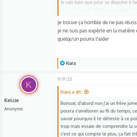
n
Je sais bien que pour se disputer il 
s
que je suis loin d'être une grande sœ
:
vivre à côté, c'est vraiment très dur.
je trouve ça horrible de ne pas réuss
Il ne fait rien de vraiment "grave" m
je ne suis pas expèrte en la matière
et on n'arrive même pas à échanger d
quelqu'un pourra t'aider
bien, mes pensées vont vers lui et ça
dispute avec lui, et lui comme moi av
l'impression que ma relation désast
L
ma famille et à mes amis.
Kiara
e
Je culpabilise beaucoup de ne pas ré
s
nombreuses fois de faire en sorte qu
9/9/23
K
r
J'ai jeté l'éponge et abandonné l'idé
é
Kiara a dit:
pouvoir lui échapper sans détruire ma
a
Kelcie
supporte de moins en moins et j'ai p
Bonsoir, d'abord non j'ai un frère ju
c
Anonyme
Avez vous des conseils à me donner 
pourra s'améliorer au fil du temps, ce
t
Aidez moi s'il vous plaît
savoir pourquoi il te déteste à ce poi
i
trop mais essaie de comprendre la so
o
n
c'est ce qui compte le plus, ça fait t