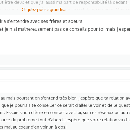
faut être deux et que j'ai aussi ma part de responsabilité là dedan
ur sympa, attentionnée ou quoi que ce soit dans ce genre. Mais ce 
Cliquez pour agrandir...
ir a s'entendre avec ses frères et soeurs
ais je me sens vraiment mal. Quand je pense à lui, j'ai toujours une
 et je n ai malhereusement pas de conseils pour toi mais j esp
eux mots sans se crier dessus. Il me mine le moral et dès que je 
 aggrave les choses. J'ai déjà fait une tentative de suicide suite à
ons déjà dit à l'autre que nous souhaitions sa mort. Il me mine le mo
reuse avec lui a aussi des conséquences sur ma relation aux autr
ussir à l'apprécier comme on l'attend de moi mais j'ai vraiment es
'on se dispute moins, et ça s'est toujours mal terminé.
e de bien m'entendre avec lui mais il me gâche vraiment la vie, et j
 relation à mes parents, etc. Je ne sais pas comment faire, mais je
eur que ça dégénère, d'une manière ou d'une autre.
meau mais pourtant on s'entend très bien, j'espère que ta relation a
à ce sujet ? Avez vous déjà vécu quelque chose de semblable ?
 que je pourrais te conseiller ce serait d'aller le voir et de le ques
nt. Essaie sinon d'être en contact avec lui, sur ces réseaux ou autre
urce du problème tout d'abord, j'espère que votre relation va chan
rès mal au coeur d'en voir un à dos!