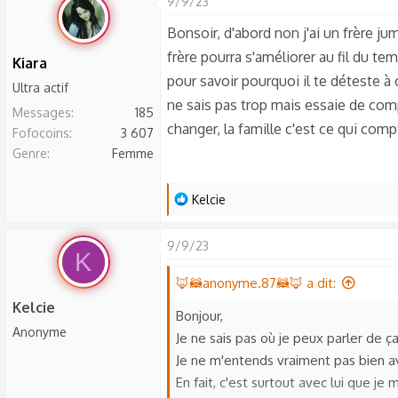
9/9/23
r
é
Bonsoir, d'abord non j'ai un frère ju
a
frère pourra s'améliorer au fil du tem
Kiara
c
pour savoir pourquoi il te déteste à 
t
Ultra actif
ne sais pas trop mais essaie de comp
i
Messages
185
o
changer, la famille c'est ce qui compt
Fofocoins
3 607
n
Genre
Femme
s
:
L
Kelcie
e
s
9/9/23
K
r
é
🦊🦝anonyme.87🦝🦊 a dit:
a
Kelcie
Bonjour,
c
Anonyme
Je ne sais pas où je peux parler de ça a
t
Je ne m'entends vraiment pas bien av
i
En fait, c'est surtout avec lui que je
o