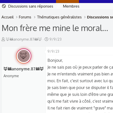
Discussions sans réponses
Membres
Accueil
Forums
Thématiques généralistes
Discussions su
Mon frère me mine le moral...
A
D
🦊🦝anonyme.87🦝🦊
9/9/23
u
a
t
9/9/23
t
🦊
e
e
Bonjour,
u
d
Je ne sais pas où je peux parler de ça a
🦊🦝anonyme.87🦝🦊
r
e
Je ne m'entends vraiment pas bien a
Anonyme
d
d
moi. En fait, c'est surtout avec lui 
e
é
Je sais bien que pour se disputer il f
l
b
même que je suis loin d'être une gr
a
u
qu'il me fait vivre à côté, c'est vraim
d
t
Il ne fait rien de vraiment "grave" m
i