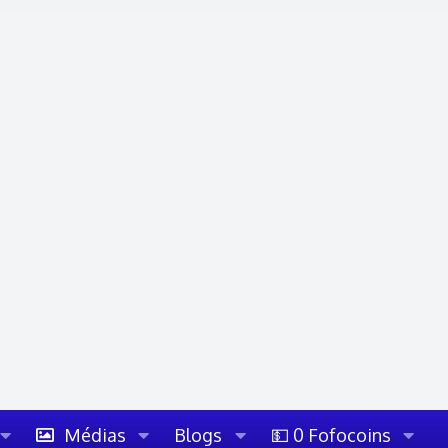
Médias
Blogs
💵 0 Fofocoins