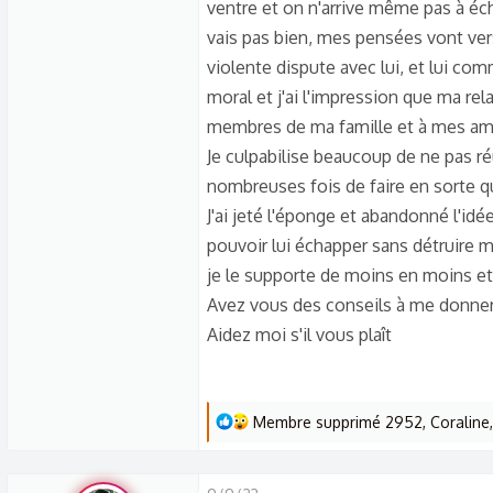
s
ventre et on n'arrive même pas à éc
c
vais pas bien, mes pensées vont vers 
u
violente dispute avec lui, et lui co
s
moral et j'ai l'impression que ma re
s
membres de ma famille et à mes am
i
Je culpabilise beaucoup de ne pas ré
o
nombreuses fois de faire en sorte qu
n
J'ai jeté l'éponge et abandonné l'idé
pouvoir lui échapper sans détruire m
je le supporte de moins en moins et 
Avez vous des conseils à me donner
Aidez moi s'il vous plaît
L
Membre supprimé 2952
,
Coraline
e
s