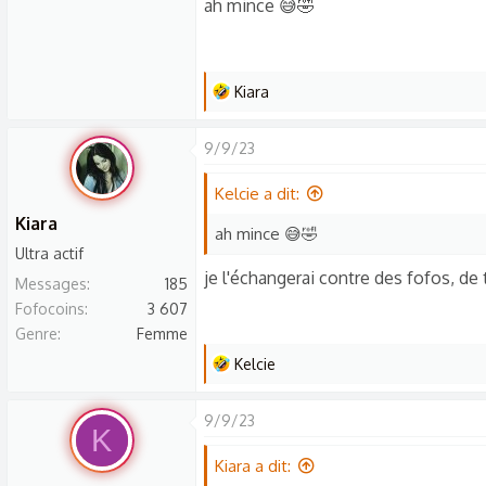
ah mince 😅🤣
L
Kiara
e
s
9/9/23
r
é
Kelcie a dit:
a
Kiara
ah mince 😅🤣
c
Ultra actif
t
je l'échangerai contre des fofos, de
Messages
185
i
Fofocoins
3 607
o
Genre
Femme
n
L
Kelcie
s
e
:
s
9/9/23
K
r
é
Kiara a dit: