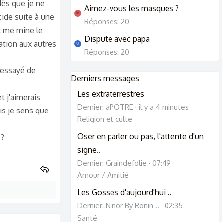
dès que je ne
Aimez-vous les masques ?
M
cide suite à une
Réponses: 20
Il me mine le
Dispute avec papa
ation aux autres
U
Réponses: 20
t essayé de
Derniers messages
Les extraterrestres
t j'aimerais
Dernier: aPOTRE
il y a 4 minutes
is je sens que
Religion et culte
Oser en parler ou pas, l'attente d'un
 ?
signe..
Dernier: Graindefolie
07:49
Amour / Amitié
Les Gosses d'aujourd'hui ..
Dernier: Ninor By Ronin ..
02:35
Santé