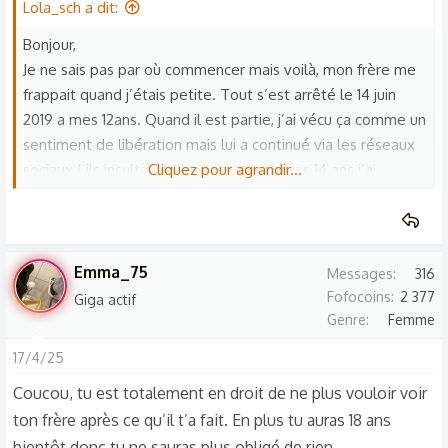
Lola_sch a dit:
Bonjour,
Je ne sais pas par où commencer mais voilà, mon frère me
frappait quand j’étais petite. Tout s’est arrêté le 14 juin
2019 a mes 12ans. Quand il est partie, j’ai vécu ça comme un
sentiment de libération mais lui a continué via les réseaux
sociaux ( ils insultaient les parents). A mes 14 ans j’ai
Cliquez pour agrandir...
commencé à réaliser que ce n’était pas normale et à 15ans
ça a été un peu la descente aux enfers (j’ai eu également
du harcèlement scolaire au collège). J’ai commencé à lui en
vouloir. En 2024, il a écrit une lettre d’une dizaine de pages
Emma_75
Messages
316
que j’ai lu en février 2025 et les destinataires étaient mes
Fofocoins
2 377
Giga actif
parents (il avait dit qu’il ne voulait pas que je la lise mais je
Genre
Femme
l’ai quand même lu au final). Moi aussi j’ai écris une lettre
17/4/25
de 4 pages, je lui dis tout ce que je pense de lui. Je ne lui
Coucou, tu est totalement en droit de ne plus vouloir voir
pas encore envoyé et jsp si je le ferais mais je me suis dis
ton frère après ce qu’il t’a fait. En plus tu auras 18 ans
que ça me ferait sûrement du bien. Mes parents ne sont
pas au courant que je lui ai écrit cette lettre.
bientôt donc tu ne sauras plus obligé de rien