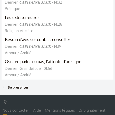
Dernier: 𝑪𝑨𝑷𝑰𝑻𝑨𝑰𝑵𝑬 𝑱𝑨𝑪𝑲
14:32
Politique
Les extraterrestres
Dernier: 𝑪𝑨𝑷𝑰𝑻𝑨𝑰𝑵𝑬 𝑱𝑨𝑪𝑲
14:28
Religion et culte
Besoin d'avis sur contact conseiller
Dernier: 𝑪𝑨𝑷𝑰𝑻𝑨𝑰𝑵𝑬 𝑱𝑨𝑪𝑲
14:19
Amour / Amitié
Oser en parler ou pas, l'attente d'un signe..
Dernier: Graindefolie
01:56
Amour / Amitié
Se présenter
Nous contacter
Aide
Mentions légales
⚠ Signalement