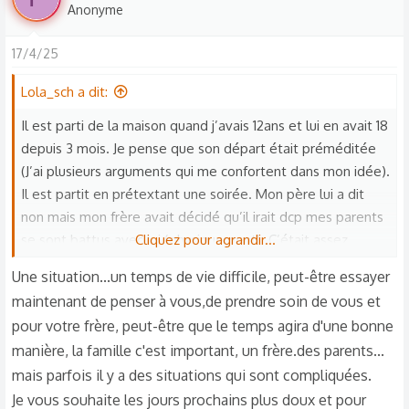
Anonyme
Quand je suis sorti mon père m’a dit « T’inquiète je suis là il
ne fera rien » et il n’a rien fait, rien dit.
17/4/25
Si j’ai écris ça, c’est juste pour avoir des avis si des
personnes peuvent me dire ce que je peux faire. Je prends
Lola_sch a dit:
tout les commentaires car je ne sais plus quoi faire. J’ai
Il est parti de la maison quand j’avais 12ans et lui en avait 18
essayé également d’en parler avec mes parents mais je
depuis 3 mois. Je pense que son départ était préméditée
tourne souvent ça à la dérision pour dédramatiser ce qui
(J’ai plusieurs arguments qui me confortent dans mon idée).
s’est passé.
Il est partit en prétextant une soirée. Mon père lui a dit
non mais mon frère avait décidé qu’il irait dcp mes parents
se sont battus avec lui (physiquement). C’était assez
Cliquez pour agrandir...
violent dans mes souvenirs (J’ai pensé à appeler les flics
Une situation...un temps de vie difficile, peut-être essayer
mais je n’ai rien fais). Sans le savoir, c’était le dernier jour
maintenant de penser à vous,de prendre soin de vous et
qu’il vivait à la maison. Mes parents l’ont rappelé pour
pour votre frère, peut-être que le temps agira d'une bonne
qu’ils reviennent à la maison mais il a refusé.
manière, la famille c'est important, un frère.des parents...
Et après il s’est vanté sur les réseaux sociaux que mes
mais parfois il y a des situations qui sont compliquées.
parents l’avaient mît à la porte en les faisant passer pour
Je vous souhaite les jours prochains plus doux et pour
des parents homophobes (il est gay)