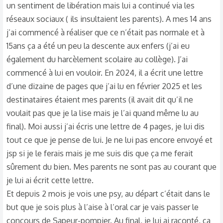
un sentiment de libération mais lui a continué via les
réseaux sociaux ( ils insultaient les parents). A mes 14 ans
j’ai commencé à réaliser que ce n’était pas normale et à
15ans ça a été un peu la descente aux enfers (j’ai eu
également du harcèlement scolaire au collège). J’ai
commencé à lui en vouloir. En 2024, il a écrit une lettre
d’une dizaine de pages que j’ai lu en février 2025 et les
destinataires étaient mes parents (il avait dit qu’il ne
voulait pas que je la lise mais je l’ai quand même lu au
final). Moi aussi j’ai écris une lettre de 4 pages, je lui dis
tout ce que je pense de lui. Je ne lui pas encore envoyé et
jsp si je le ferais mais je me suis dis que ça me ferait
sûrement du bien. Mes parents ne sont pas au courant que
je lui ai écrit cette lettre.
Et depuis 2 mois je vois une psy, au départ c’était dans le
but que je sois plus à l’aise à l’oral car je vais passer le
concours de Sapeur-pompier. Au final, je lui ai raconté, ça