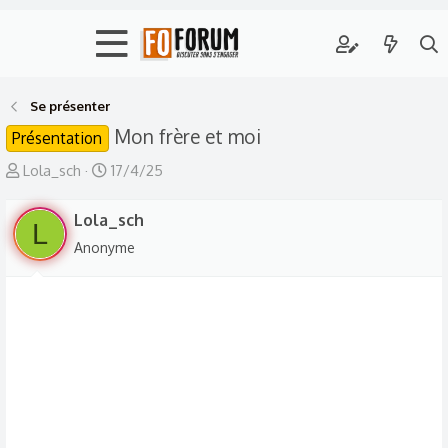
Se présenter
Mon frère et moi
Présentation
A
D
Lola_sch
17/4/25
u
a
t
Lola_sch
t
L
e
e
Anonyme
u
d
r
e
d
d
e
é
l
b
a
u
d
t
i