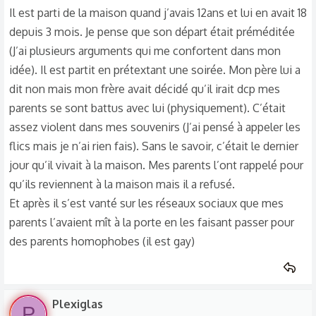
aussi ça m’a aidé. Le problème c’est que c’est une
Il est parti de la maison quand j’avais 12ans et lui en avait 18
connaissance ( une pote à mon père) et dcp elle a préféré
depuis 3 mois. Je pense que son départ était préméditée
arrêter les consultations pour avoir une certaine neutralité.
(J’ai plusieurs arguments qui me confortent dans mon
Depuis je ne vois plus de psy, je n’ose pas le dire à mes
idée). Il est partit en prétextant une soirée. Mon père lui a
parents mais je voudrais recommencer à voir une psy.
dit non mais mon frère avait décidé qu’il irait dcp mes
Le 23 avril c’est l’anniversaire de mon frère et mes parents
parents se sont battus avec lui (physiquement). C’était
vont le fêter dans un resto.
assez violent dans mes souvenirs (J’ai pensé à appeler les
Heureusement pour moi je n’aurai pas cette corvée d’être
flics mais je n’ai rien fais). Sans le savoir, c’était le dernier
présente ( J’ai un examen pour les Sapeurs-Pompiers).
jour qu’il vivait à la maison. Mes parents l’ont rappelé pour
Aujourd’hui, j’ai 17ans et 18ans dans 3mois et je suis
qu’ils reviennent à la maison mais il a refusé.
littéralement perdue. Je ne sais pas quelle réaction avoir si
Et après il s’est vanté sur les réseaux sociaux que mes
je dois faire semblant ( Chose que je ndit’arrive plus à faire
parents l’avaient mît à la porte en les faisant passer pour
depuis que je l’ai vu il y a 1mois). Au début je voulais faire
des parents homophobes (il est gay)
semblant au moins pour faire plaisir à mes parents mais
même lui dire bonjour je n’y arrive pas. La dernière fois que
je l’ai vu c’était il y a 1 semaine et je me suis retrouvée face
à lui par hasard. J’étais à 1m de lui, j’ai eu peur et je me suis
Plexiglas
P
cachée dans les toilettes. C’est un peu lâche de faire ça.