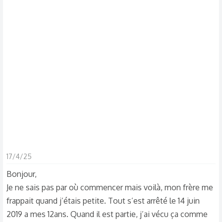
s
c
u
s
s
i
o
n
17/4/25
Bonjour,
Je ne sais pas par où commencer mais voilà, mon frère me
frappait quand j’étais petite. Tout s’est arrêté le 14 juin
2019 a mes 12ans. Quand il est partie, j’ai vécu ça comme