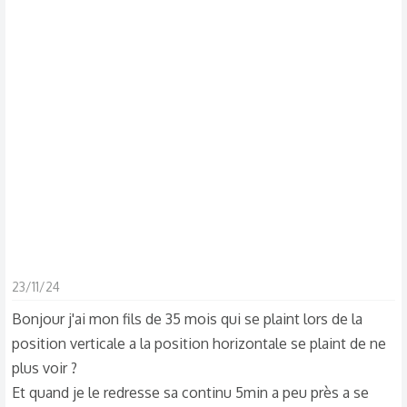
s
c
u
s
s
i
o
n
23/11/24
Bonjour j'ai mon fils de 35 mois qui se plaint lors de la
position verticale a la position horizontale se plaint de ne
plus voir ?
Et quand je le redresse sa continu 5min a peu près a se