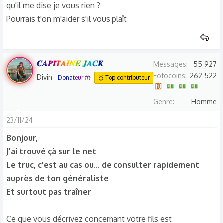
qu'il me dise je vous rien ?
Pourrais t'on m'aider s'il vous plaît
𝑪𝑨𝑷𝑰𝑻𝑨𝑰𝑵𝑬 𝑱𝑨𝑪𝑲
Messages
55 927
Fofocoins
262 522
Divin
Donateur 🤲
🥇 Top contributeur
Genre
Homme
23/11/24
Bonjour,
J'ai trouvé çà sur le net
Le truc, c'est au cas ou... de consulter rapidement
auprès de ton généraliste
Et surtout pas traîner
Ce que vous décrivez concernant votre fils est