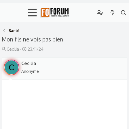
Santé
Mon fils ne vois pas bien
A
D
Cecilia
23/11/24
u
a
t
Cecilia
t
C
e
e
Anonyme
u
d
r
e
d
d
e
é
l
b
a
u
d
t
i