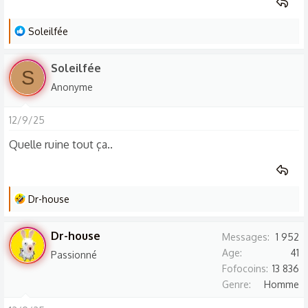
L
Soleilfée
e
s
Soleilfée
S
r
Anonyme
é
a
12/9/25
c
t
Quelle ruine tout ça..
i
o
n
L
Dr-house
s
e
:
s
Dr-house
Messages
1 952
r
Age
41
Passionné
é
Fofocoins
13 836
a
Genre
Homme
c