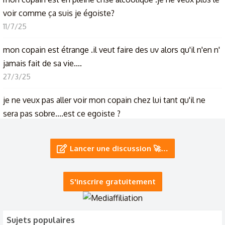
voir comme ça suis je égoiste?
11/7/25
mon copain est étrange .il veut faire des uv alors qu'il n'en n'
jamais fait de sa vie....
27/3/25
je ne veux pas aller voir mon copain chez lui tant qu'il ne
sera pas sobre....est ce egoiste ?
5/8/24
Lancer une discussion 🚀…
mon copain est désobligent et désagréable des que ca va
pas comme il veut.
25/4/24
S'inscrire gratuitement
mon copain est tdah et ne fais plus rien
23/4/24
Sujets populaires