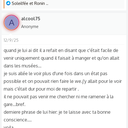
L
Soleilfée
et
Ronin ..
e
s
alcool75
A
r
Anonyme
é
a
12/9/25
c
t
quand je lui ai dit il a refait en disant que c'était facile de
i
venir uniquement quand il faisait à manger et qu'on allait
o
dans les musées...
n
je suis allée le voir plus d'une fois dans un état pas
s
possible et on pouvait rien faire le we.j'y allait pour le voir
:
mais c'était dur pour moi de repartir .
il ne pouvait pas venir me chercher ni me ramener à la
gare...bref.
derniere phrase de lui hier: je te laisse avec ta bonne
conscience....
voila