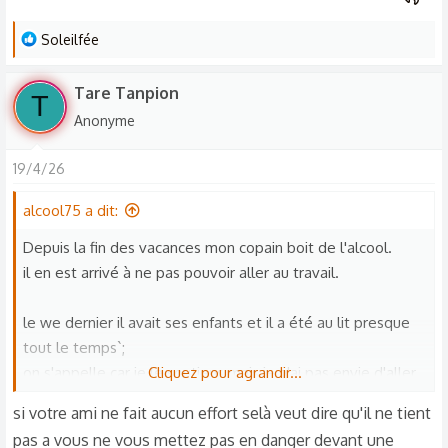
L
Soleilfée
e
s
Tare Tanpion
T
r
Anonyme
é
a
19/4/26
c
t
alcool75 a dit:
i
o
Depuis la fin des vacances mon copain boit de l'alcool.
n
il en est arrivé à ne pas pouvoir aller au travail.
s
:
le we dernier il avait ses enfants et il a été au lit presque
tout le temps`;
on s'appelle car je le soutiens mais je n'ai pas envie d'aller
Cliquez pour agrandir...
le voir ce we.
si votre ami ne fait aucun effort selà veut dire qu'il ne tient
il passe ses journées au lit, il me parle mais il dort tout le
pas a vous ne vous mettez pas en danger devant une
temps