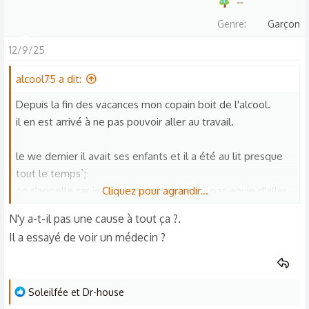
c
Genre
Garçon
t
i
12/9/25
o
n
alcool75 a dit:
s
Depuis la fin des vacances mon copain boit de l'alcool.
:
il en est arrivé à ne pas pouvoir aller au travail.
le we dernier il avait ses enfants et il a été au lit presque
tout le temps`;
on s'appelle car je le soutiens mais je n'ai pas envie d'aller
Cliquez pour agrandir...
le voir ce we.
N'y a-t-il pas une cause à tout ça ?.
il passe ses journées au lit, il me parle mais il dort tout le
Il a essayé de voir un médecin ?
temps
il est en pleine crise .
il ne se lave plus .Il est très faible aussi car il ne mange
L
Soleilfée
et
Dr-house
plus.
e