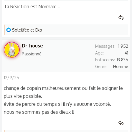
Ta Réaction est Normale ..
L
Soleilfée
et
Eko
e
s
Dr-house
Messages
1 952
r
Age
41
Passionné
é
Fofocoins
13 836
a
Genre
Homme
c
t
12/9/25
i
change de copain malheureusement ou fait le soigner le
o
plus vite possible.
n
évite de perdre du temps si il n'y a aucune volonté.
s
:
nous ne sommes pas des dieux !!