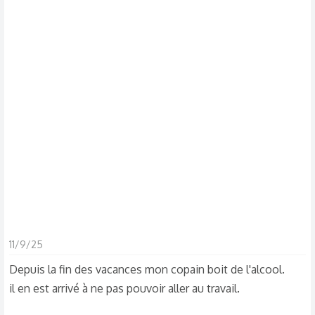
d
t
i
s
c
u
s
s
i
o
n
11/9/25
Depuis la fin des vacances mon copain boit de l'alcool.
il en est arrivé à ne pas pouvoir aller au travail.