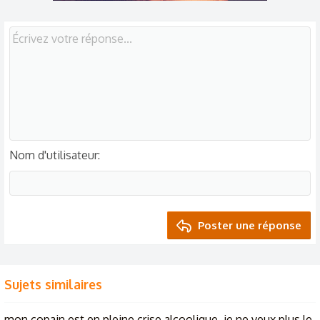
boit de la bière au lit je ne veux plus.
je l'aime je le soutiens mais plus comme ca.suis je un
monstre?
merci
Nom d'utilisateur
Poster une réponse
Sujets similaires
mon copain est en pleine crise alcoolique .je ne veux plus le