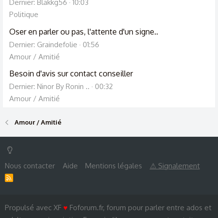
Dernier: Blakkg56
10:03
Politique
Oser en parler ou pas, l'attente d'un signe..
Dernier: Graindefolie
01:56
Amour / Amitié
Besoin d'avis sur contact conseiller
Dernier: Ninor By Ronin ..
00:32
Amour / Amitié
Amour / Amitié
Nous contacter
Aide
Mentions légales
⚠ Signalement
R
S
S
Propulsé avec XF
♥
Foforum.fr, forum pour parler entre ados et