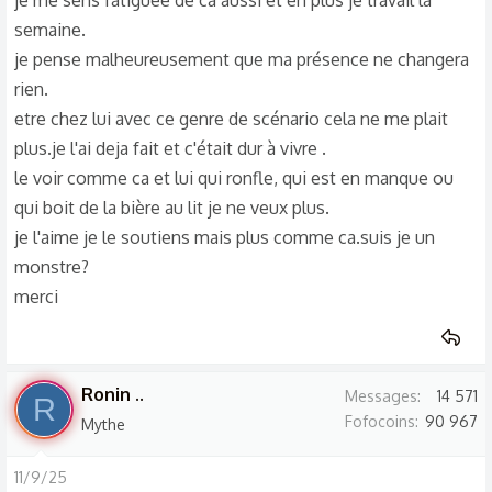
je me sens fatiguée de ca aussi et en plus je travail la
semaine.
je pense malheureusement que ma présence ne changera
rien.
etre chez lui avec ce genre de scénario cela ne me plait
plus.je l'ai deja fait et c'était dur à vivre .
le voir comme ca et lui qui ronfle, qui est en manque ou
qui boit de la bière au lit je ne veux plus.
je l'aime je le soutiens mais plus comme ca.suis je un
monstre?
merci
Ronin ..
Messages
14 571
R
Fofocoins
90 967
Mythe
11/9/25