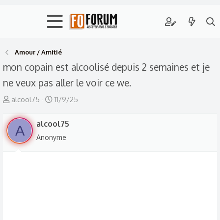
Amour / Amitié
mon copain est alcoolisé depuis 2 semaines et je
ne veux pas aller le voir ce we.
A
D
alcool75
11/9/25
u
a
t
alcool75
t
A
e
e
Anonyme
u
d
r
e
d
d
e
é
l
b
a
u