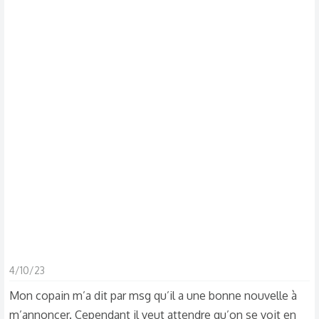
a
u
d
t
i
s
c
u
s
s
i
o
n
4/10/23
Mon copain m’a dit par msg qu’il a une bonne nouvelle à
m’annoncer. Cependant il veut attendre qu’on se voit en