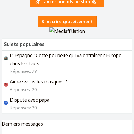
Lancer une discussion 🚀…
25/1/24
est ce normal que mon copain ait vu une fille sans m'avoir
S'inscrire gratuitement
prévenu ?
10/12/23
Sujets populaires
L' Espagne : Cette poubelle qui va entraîner l' Europe
dans le chaos
Réponses: 29
Aimez-vous les masques ?
M
Réponses: 20
Dispute avec papa
U
Réponses: 20
Derniers messages