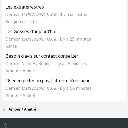
Les extraterrestres
Dernier: 𝑪𝑨𝑷𝑰𝑻𝑨𝑰𝑵𝑬 𝑱𝑨𝑪𝑲
Il y a un instant
Religion et culte
Les Gosses d'aujourd'hui ..
Dernier: 𝑪𝑨𝑷𝑰𝑻𝑨𝑰𝑵𝑬 𝑱𝑨𝑪𝑲
il y a 25 minutes
Santé
Besoin d'avis sur contact conseiller
Dernier: Ninor By Ronin ..
il y a 28 minutes
Amour / Amitié
Oser en parler ou pas, l'attente d'un signe..
Dernier: 𝑪𝑨𝑷𝑰𝑻𝑨𝑰𝑵𝑬 𝑱𝑨𝑪𝑲
il y a 56 minutes
Amour / Amitié
Amour / Amitié