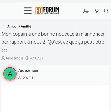
Amour / Amitié
Mon copain a une bonne nouvelle à m’annoncer
par rapport à nous 2. Qu’est ce que ça peut être
???
A
D
Aidezmoiii
4/10/23
u
a
t
Aidezmoiii
t
A
e
e
Anonyme
u
d
r
e
d
d
e
é
l
b