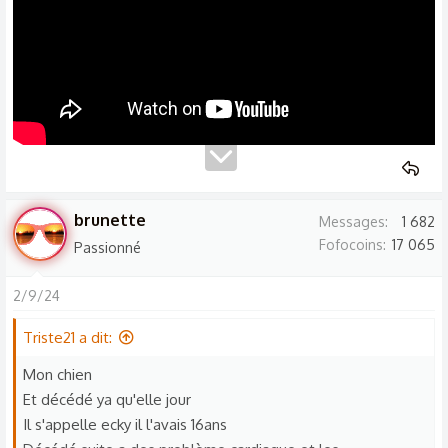
brunette
Messages
1 682
Fofocoins
17 065
Passionné
2/9/24
Triste21 a dit:
Mon chien
Et décédé ya qu'elle jour
Il s'appelle ecky il l'avais 16ans