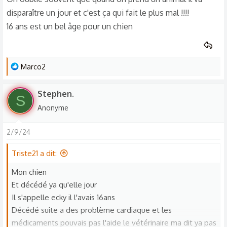
Il me manque tellement que j'ai envie pleure
disparaître un jour et c'est ça qui fait le plus mal !!!!
🥹 S'était toute ma vie mon pauvre amour j'ai pas pu lui
16 ans est un bel âge pour un chien
dire en revoir cars j'étais pas chez moi mais loin a 1h 😔
comment je me sens coupable j'aimerais tellement qu'il me
pardonne
L
Sache que je l'aime toute mon cœur que je suis désolée et
Marco2
e
que je l'oublirais jamais
s
Stephen.
S
r
Anonyme
é
a
2/9/24
c
t
Triste21 a dit:
i
o
Mon chien
n
Et décédé ya qu'elle jour
s
Il s'appelle ecky il l'avais 16ans
:
Décédé suite a des problème cardiaque et les
médicaments pouvais pas l'aide le vétérinaire ma dit ya pas