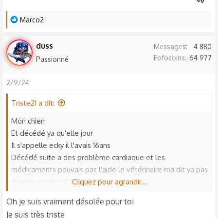
que je l'oublirais jamais
L
Marco2
e
s
duss
Messages
4 880
r
Fofocoins
64 977
Passionné
é
a
2/9/24
c
t
Triste21 a dit:
i
o
Mon chien
n
Et décédé ya qu'elle jour
s
Il s'appelle ecky il l'avais 16ans
:
Décédé suite a des problème cardiaque et les
médicaments pouvais pas l'aide le vétérinaire ma dit ya pas
d'autre solution il long pique
Cliquez pour agrandir...
Vu son état
Oh je suis vraiment désolée pour toi
Il me manque tellement que j'ai envie pleure
Je suis très triste