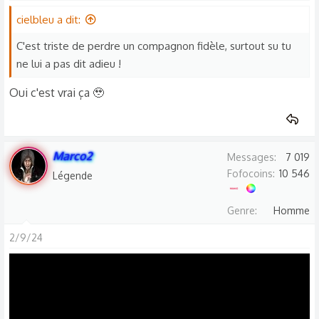
cielbleu a dit:
C'est triste de perdre un compagnon fidèle, surtout su tu
ne lui a pas dit adieu !
Oui c'est vrai ça 🥹
Marco2
Messages
7 019
Fofocoins
10 546
Légende
Genre
Homme
2/9/24