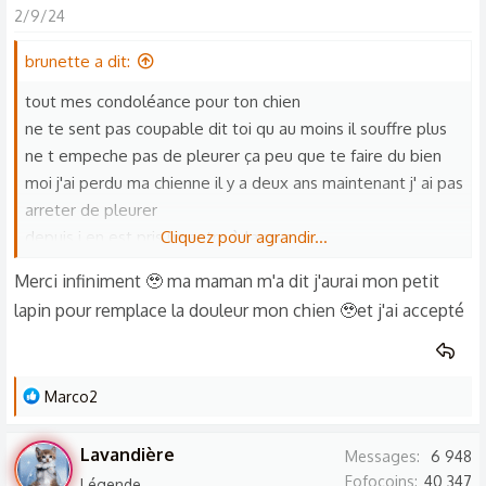
2/9/24
c
t
brunette a dit:
i
o
tout mes condoléance pour ton chien
n
ne te sent pas coupable dit toi qu au moins il souffre plus
s
ne t empeche pas de pleurer ça peu que te faire du bien
:
moi j'ai perdu ma chienne il y a deux ans maintenant j' ai pas
arreter de pleurer
depuis j en est pris un autre à la sp a
Cliquez pour agrandir...
courage à toi
Merci infiniment 🥹 ma maman m'a dit j'aurai mon petit
lapin pour remplace la douleur mon chien 🥹et j'ai accepté
L
Marco2
e
s
Lavandière
Messages
6 948
r
Fofocoins
40 347
Légende