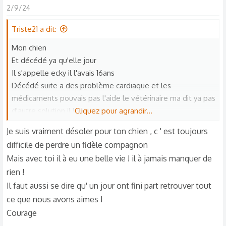
2/9/24
Triste21 a dit:
Mon chien
Et décédé ya qu'elle jour
Il s'appelle ecky il l'avais 16ans
Décédé suite a des problème cardiaque et les
médicaments pouvais pas l'aide le vétérinaire ma dit ya pas
d'autre solution il long pique
Cliquez pour agrandir...
Vu son état
Je suis vraiment désoler pour ton chien , c ' est toujours
Il me manque tellement que j'ai envie pleure
difficile de perdre un fidèle compagnon
🥹 S'était toute ma vie mon pauvre amour j'ai pas pu lui
Mais avec toi il à eu une belle vie ! il à jamais manquer de
dire en revoir cars j'étais pas chez moi mais loin a 1h 😔
rien !
comment je me sens coupable j'aimerais tellement qu'il me
Il faut aussi se dire qu' un jour ont fini part retrouver tout
pardonne
ce que nous avons aimes !
Sache que je l'aime toute mon cœur que je suis désolée et
que je l'oublirais jamais
Courage