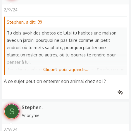
a
2/9/24
c
t
Stephen. a dit:
i
o
Tu dois avoir des photos de lui,si tu habites une maison
n
avec un jardin, pourquoi ne pas faire comme un petit
s
endroit où tu mets sa photo, pourquoi planter une
:
plante,un rosier ou autres, où tu pourras te rendre pour
penser à lui.
Ton chien a vécu une belle et longue vie,car d'après ce que
Cliquez pour agrandir...
tu dis tu l'aimais énormément, donc il devait être vraiment
A ce sujet peut on enterrer son animal chez soi ?
heureux avec toi.
Ne garde que les bons souvenirs que tu as passé avec lu
Stephen.
S
Anonyme
2/9/24