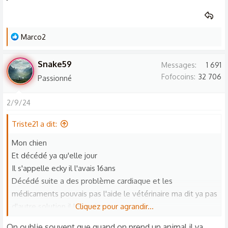
🥹 S'était toute ma vie mon pauvre amour j'ai pas pu lui
dire en revoir cars j'étais pas chez moi mais loin a 1h 😔
comment je me sens coupable j'aimerais tellement qu'il me
L
Marco2
pardonne
e
Sache que je l'aime toute mon cœur que je suis désolée et
s
que je l'oublirais jamais
Snake59
Messages
1 691
r
Fofocoins
32 706
Passionné
é
a
2/9/24
c
t
Triste21 a dit:
i
o
Mon chien
n
Et décédé ya qu'elle jour
s
Il s'appelle ecky il l'avais 16ans
:
Décédé suite a des problème cardiaque et les
médicaments pouvais pas l'aide le vétérinaire ma dit ya pas
d'autre solution il long pique
Cliquez pour agrandir...
Vu son état
On oublie souvent que quand on prend un animal il va