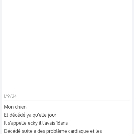
s
c
u
s
s
i
o
n
1/9/24
Mon chien
Et décédé ya qu'elle jour
Il s'appelle ecky il l'avais 16ans
Décédé suite a des problème cardiaque et les