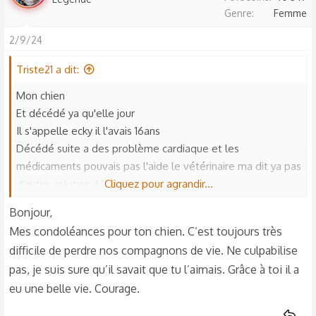
é
Genre
Femme
a
c
2/9/24
t
Triste21 a dit:
i
o
Mon chien
n
Et décédé ya qu'elle jour
s
Il s'appelle ecky il l'avais 16ans
:
Décédé suite a des problème cardiaque et les
médicaments pouvais pas l'aide le vétérinaire ma dit ya pas
d'autre solution il long pique
Cliquez pour agrandir...
Vu son état
Bonjour,
Il me manque tellement que j'ai envie pleure
Mes condoléances pour ton chien. C’est toujours très
🥹 S'était toute ma vie mon pauvre amour j'ai pas pu lui
difficile de perdre nos compagnons de vie. Ne culpabilise
dire en revoir cars j'étais pas chez moi mais loin a 1h 😔
pas, je suis sure qu’il savait que tu l’aimais. Grâce à toi il a
comment je me sens coupable j'aimerais tellement qu'il me
eu une belle vie. Courage.
pardonne
Sache que je l'aime toute mon cœur que je suis désolée et