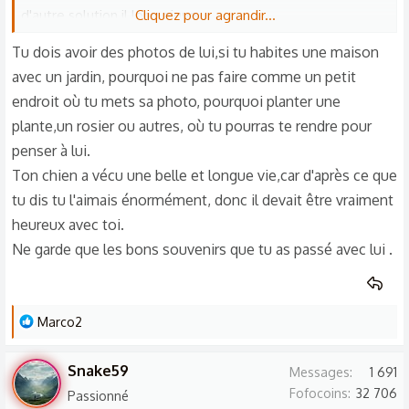
d'autre solution il long pique
Cliquez pour agrandir...
Vu son état
Tu dois avoir des photos de lui,si tu habites une maison
Il me manque tellement que j'ai envie pleure
avec un jardin, pourquoi ne pas faire comme un petit
🥹 S'était toute ma vie mon pauvre amour j'ai pas pu lui
endroit où tu mets sa photo, pourquoi planter une
dire en revoir cars j'étais pas chez moi mais loin a 1h 😔
plante,un rosier ou autres, où tu pourras te rendre pour
comment je me sens coupable j'aimerais tellement qu'il me
penser à lui.
pardonne
Ton chien a vécu une belle et longue vie,car d'après ce que
Sache que je l'aime toute mon cœur que je suis désolée et
que je l'oublirais jamais
tu dis tu l'aimais énormément, donc il devait être vraiment
heureux avec toi.
Ne garde que les bons souvenirs que tu as passé avec lui .
L
Marco2
e
s
Snake59
Messages
1 691
r
Fofocoins
32 706
Passionné
é