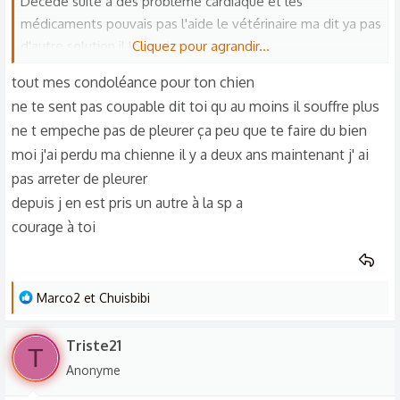
Décédé suite a des problème cardiaque et les
médicaments pouvais pas l'aide le vétérinaire ma dit ya pas
d'autre solution il long pique
Cliquez pour agrandir...
Vu son état
tout mes condoléance pour ton chien
Il me manque tellement que j'ai envie pleure
ne te sent pas coupable dit toi qu au moins il souffre plus
🥹 S'était toute ma vie mon pauvre amour j'ai pas pu lui
ne t empeche pas de pleurer ça peu que te faire du bien
dire en revoir cars j'étais pas chez moi mais loin a 1h 😔
moi j'ai perdu ma chienne il y a deux ans maintenant j' ai
comment je me sens coupable j'aimerais tellement qu'il me
pas arreter de pleurer
pardonne
depuis j en est pris un autre à la sp a
Sache que je l'aime toute mon cœur que je suis désolée et
que je l'oublirais jamais
courage à toi
L
Marco2
et
Chuisbibi
e
s
Triste21
T
r
Anonyme
é
a