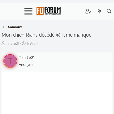
Animaux
Mon chien 16ans décédé 😔 il me manque
A
D
Triste21
1/9/24
u
a
t
t
Triste21
T
e
e
Anonyme
u
d
r
e
d
d
e
é
l
b
a
u
d
t
i