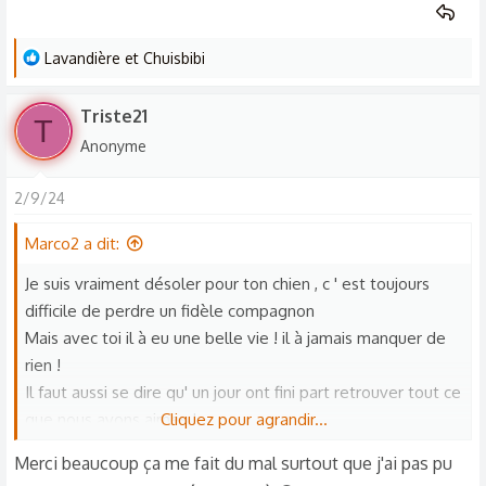
L
Lavandière
et
Chuisbibi
e
s
Triste21
T
r
Anonyme
é
a
2/9/24
c
t
Marco2 a dit:
i
o
Je suis vraiment désoler pour ton chien , c ' est toujours
n
difficile de perdre un fidèle compagnon
s
Mais avec toi il à eu une belle vie ! il à jamais manquer de
:
rien !
Il faut aussi se dire qu' un jour ont fini part retrouver tout ce
que nous avons aimes !
Cliquez pour agrandir...
Courage
Merci beaucoup ça me fait du mal surtout que j'ai pas pu