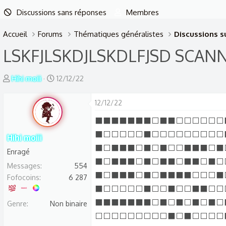
Discussions sans réponses
Membres
Accueil
Forums
Thématiques généralistes
Discussions su
LSKFJLSKDJLSKDLFJSD SCANN
A
D
Hihi moiii
12/12/22
u
a
t
t
12/12/22
e
e
⬛⬛⬛⬛⬛⬛⬛⬜⬛⬛⬜⬜⬜⬜⬜⬜
u
d
⬛⬜⬜⬜⬜⬜⬛⬜⬜⬜⬜⬜⬜⬜⬜⬜
Hihi moiii
r
e
⬛⬜⬛⬛⬛⬜⬛⬜⬛⬜⬜⬛⬛⬛⬜⬛
Enragé
d
d
⬛⬜⬛⬛⬛⬜⬛⬜⬛⬛⬜⬛⬛⬜⬛⬜
Messages
e
é
554
⬛⬜⬛⬛⬛⬜⬛⬜⬛⬛⬛⬛⬜⬜⬜⬛
Fofocoins
6 287
l
b
⬛⬜⬜⬜⬜⬜⬛⬜⬜⬛⬜⬜⬛⬛⬜⬜
a
u
⬛⬛⬛⬛⬛⬛⬛⬜⬛⬜⬛⬜⬛⬜⬛⬜
Genre
d
Non binaire
t
⬜⬜⬜⬜⬜⬜⬜⬜⬜⬛⬜⬛⬜⬜⬜⬜
i