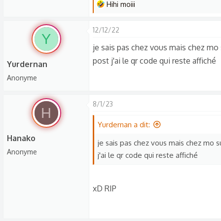
L
Hihi moiii
e
s
12/12/22
Y
r
je sais pas chez vous mais chez mo su
é
post j'ai le qr code qui reste affiché
a
Yurdernan
c
Anonyme
t
i
8/1/23
o
H
n
Yurdernan a dit:
s
Hanako
:
je sais pas chez vous mais chez mo su
Anonyme
j'ai le qr code qui reste affiché
xD RIP