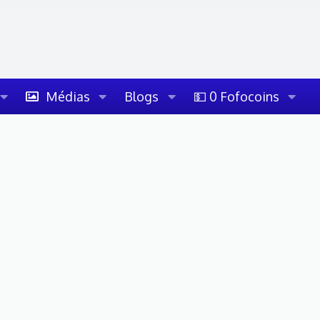
Médias
Blogs
💵 0 Fofocoins