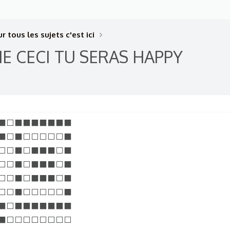
r tous les sujets c'est ici
E CECI TU SERAS HAPPY
⬛⬜⬛⬛⬛⬛⬛⬛⬛
⬛⬜⬛⬜⬜⬜⬜⬜⬛
⬜⬜⬛⬜⬛⬛⬛⬜⬛
⬜⬜⬛⬜⬛⬛⬛⬜⬛
⬜⬜⬛⬜⬛⬛⬛⬜⬛
⬜⬜⬛⬜⬜⬜⬜⬜⬛
⬛⬜⬛⬛⬛⬛⬛⬛⬛
⬛⬜⬜⬜⬜⬜⬜⬜⬜