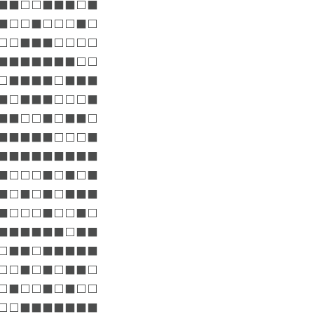
⬛⬛⬜⬜⬛⬛⬛⬜⬛
⬛⬜⬜⬛⬜⬜⬜⬛⬜
⬜⬜⬛⬛⬛⬜⬜⬜⬜
⬛⬛⬛⬛⬛⬛⬛⬜⬜
⬜⬛⬛⬛⬛⬜⬛⬛⬛
⬛⬜⬛⬛⬛⬜⬜⬜⬛
⬛⬛⬜⬜⬛⬜⬛⬛⬜
⬛⬛⬛⬛⬛⬜⬜⬜⬛
⬛⬛⬛⬛⬛⬛⬛⬛⬛
⬛⬜⬜⬜⬛⬜⬛⬜⬛
⬛⬜⬛⬜⬛⬜⬛⬛⬛
⬛⬜⬜⬜⬛⬜⬜⬛⬜
⬛⬛⬛⬛⬛⬛⬜⬛⬛
⬜⬛⬛⬜⬛⬛⬛⬛⬛
⬜⬜⬛⬜⬛⬜⬛⬛⬜
⬜⬛⬜⬜⬛⬜⬛⬜⬜
⬜⬜⬛⬛⬛⬛⬛⬛⬛