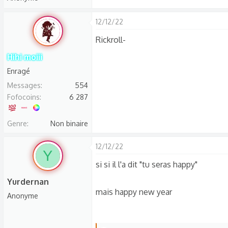
12/12/22
Rickroll-
Hihi moiii
Enragé
Messages
554
Fofocoins
6 287
Genre
Non binaire
12/12/22
Y
si si il l'a dit "tu seras happy"
Yurdernan
mais happy new year
Anonyme