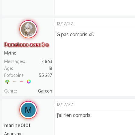
12/12/22
G pas compris xD
Pomelooo avec 3 o
Mythe
Messages
13 863
Age
18
Fofocoins
55 237
Genre
Garçon
12/12/22
M
j'ai rien compris
marine0101
Anonyme