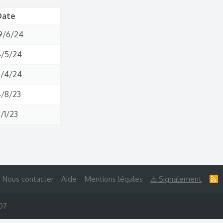
Date
9/6/24
4/5/24
9/4/24
4/8/23
/1/23
Nous contacter
Aide
Mentions légales
⚠ Signalement
R
S
S
007