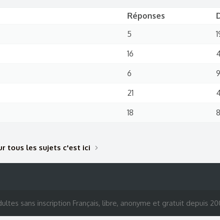
Réponses
5
1
16
6
21
18
8
r tous les sujets c'est ici
ultes sans inscription Français, libre, anonyme et gratuit depuis 2