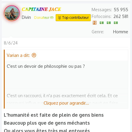
r
𝑪𝑨𝑷𝑰𝑻𝑨𝑰𝑵𝑬 𝑱𝑨𝑪𝑲
Messages
55 955
é
Fofocoins
262 581
Divin
Donateur 🤲
🥇 Top contributeur
a
c
Genre
Homme
t
i
8/6/24
o
n
Varian a dit:
s
C'est un devoir de philosophie ou pas ?
:
C'est un raccourci, il n'a pas exactement écrit cela. Et ce
raccourci influe sur l'interprétation que l'on peut en faire.
Cliquez pour agrandir...
L'humanité est faite de plein de gens biens
Beaucoup plus que de gens méchants
Ou alors vous êtes très mal entourés