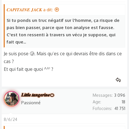
t
𝑪𝑨𝑷𝑰𝑻𝑨𝑰𝑵𝑬 𝑱𝑨𝑪𝑲 a dit:
i
o
Si tu ponds un truc négatif sur l'homme, ça risque de
n
pas bien passer, parce que ton analyse est fausse.
s
C'est ton ressenti à travers un vécu je suppose, qui
:
fait que...
Je suis pose 🥲. Mais qu’es ce qui devrais être dis dans ce
cas ?
Et qui fait que quoi ^^' ?
𝑳𝒊𝒕𝒕𝒍𝒆.𝒕𝒂𝒏𝒈𝒆𝒓𝒊𝒏𝒆🍊
Messages
3 096
Age
18
Passionné
Fofocoins
41 751
8/6/24