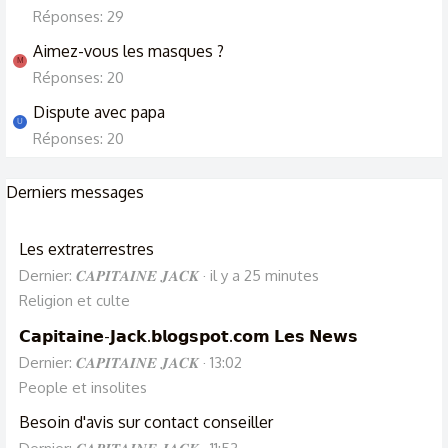
Réponses: 29
Aimez-vous les masques ?
M
Réponses: 20
Dispute avec papa
U
Réponses: 20
Derniers messages
Les extraterrestres
Dernier: 𝑪𝑨𝑷𝑰𝑻𝑨𝑰𝑵𝑬 𝑱𝑨𝑪𝑲
il y a 25 minutes
Religion et culte
𝗖𝗮𝗽𝗶𝘁𝗮𝗶𝗻𝗲-𝗝𝗮𝗰𝗸.𝗯𝗹𝗼𝗴𝘀𝗽𝗼𝘁.𝗰𝗼𝗺 𝗟𝗲𝘀 𝗡𝗲𝘄𝘀
Dernier: 𝑪𝑨𝑷𝑰𝑻𝑨𝑰𝑵𝑬 𝑱𝑨𝑪𝑲
13:02
People et insolites
Besoin d'avis sur contact conseiller