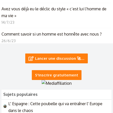
Avez vous déjà eu le déclic du style « c’est lui l’homme de
ma vie »
14/7/23
Comment savoir si un homme est honnête avec nous ?
26/6/23
Si on supprime le sexe dans une relation, qu'est-ce que
+ 18
Lancer une discussion 🚀…
la femme peut offrir à l'homme ?
7/6/23
S'inscrire gratuitement
C’est quoi un homme bien ?
20/5/23
Sujets populaires
L' Espagne : Cette poubelle qui va entraîner l' Europe
dans le chaos