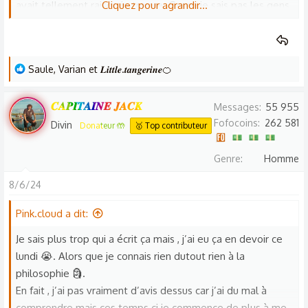
avait tellement raison je trouve. Genre je sais pas les gens
Cliquez pour agrandir...
au font 🥲 hm , ils sont juste cupide , menteur, et égoïste...
mais qu’en fait ils le cachent cette nature , enfin de ce que
je comprends et selon mon avis ;^; fin c’est ce que j’ai mis
L
Saule
,
Varian
et
𝑳𝒊𝒕𝒕𝒍𝒆.𝒕𝒂𝒏𝒈𝒆𝒓𝒊𝒏𝒆🍊
dans le début de mon développement TvT . Enfin bon ,
e
qu’en pensez vous ?
s
𝑪𝑨𝑷𝑰𝑻𝑨𝑰𝑵𝑬 𝑱𝑨𝑪𝑲
Messages
55 955
Et sinon je suis curieuse mais ducoup comment on fait pour
r
Fofocoins
262 581
rédiger un truc comme ça ? J’ai pas capiche et mon prof
Divin
Donateur 🤲
🥇 Top contributeur
é
nous a laissé T T genre c’est même pas notre prof qui nos
a
Genre
Homme
a donné ça...Euh genre comment ça expliquer ce que
c
l’auteur veux dire , si je suis d’accord ou pas et enfin donner
t
8/6/24
mon avis personnel 🥲.
i
o
Pink.cloud a dit:
n
Je sais plus trop qui a écrit ça mais , j’ai eu ça en devoir ce
s
lundi 😭. Alors que je connais rien dutout rien à la
:
philosophie 🗿.
En fait , j’ai pas vraiment d’avis dessus car j’ai du mal à
comprendre mais ces temps ci je commence de plus à me