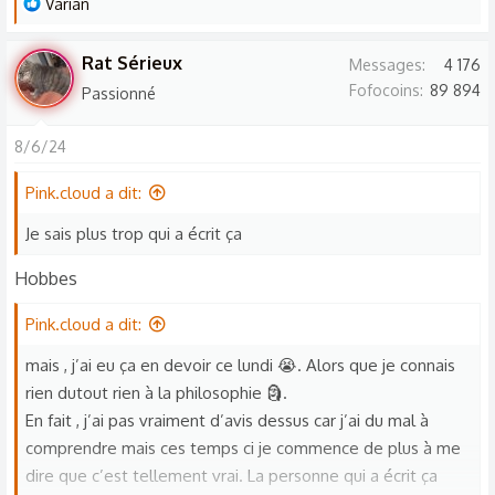
L
Varian
e
s
Rat Sérieux
Messages
4 176
r
Fofocoins
89 894
Passionné
é
a
8/6/24
c
t
Pink.cloud a dit:
i
o
Je sais plus trop qui a écrit ça
n
Hobbes
s
:
Pink.cloud a dit:
mais , j’ai eu ça en devoir ce lundi 😭. Alors que je connais
rien dutout rien à la philosophie 🗿.
En fait , j’ai pas vraiment d’avis dessus car j’ai du mal à
comprendre mais ces temps ci je commence de plus à me
dire que c’est tellement vrai. La personne qui a écrit ça