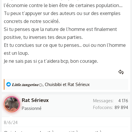
l’économie contre le bien être de certaines population…
Tu peux t’appuyer sur des auteurs ou sur des exemples
concrets de notre société.
Si tu penses que la nature de l’homme est finalement
positive, tu inverses tes deux parties.
Et tu conclues sur ce que tu penses.. oui ou non l’homme
est un loup.
Je ne sais pas si ça t’aidera bcp, bon courage.
L
𝑳𝒊𝒕𝒕𝒍𝒆.𝒕𝒂𝒏𝒈𝒆𝒓𝒊𝒏𝒆🍊
,
Chuisbibi
et
Rat Sérieux
e
s
Rat Sérieux
Messages
4 176
r
Fofocoins
89 894
Passionné
é
a
8/6/24
c
t