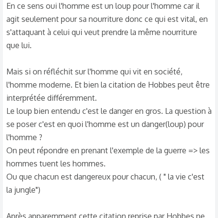
En ce sens oui l'homme est un loup pour l'homme car il
qu’en pensez vous ?
agit seulement pour sa nourriture donc ce qui est vital, en
Et sinon je suis curieuse mais ducoup comment on fait pour
rédiger un truc comme ça ? J’ai pas capiche et mon prof
s'attaquant à celui qui veut prendre la même nourriture
nous a laissé T T genre c’est même pas notre prof qui nos
que lui.
a donné ça...Euh genre comment ça expliquer ce que
l’auteur veux dire , si je suis d’accord ou pas et enfin donner
Mais si on réfléchit sur l'homme qui vit en société,
mon avis personnel 🥲.
l'homme moderne. Et bien la citation de Hobbes peut être
interprétée différemment.
Le loup bien entendu c'est le danger en gros. La question à
se poser c'est en quoi l'homme est un danger(loup) pour
l'homme ?
On peut répondre en prenant l'exemple de la guerre => les
hommes tuent les hommes.
Ou que chacun est dangereux pour chacun, ( " la vie c'est
la jungle")
Après apparemment cette citation reprise par Hobbes ne