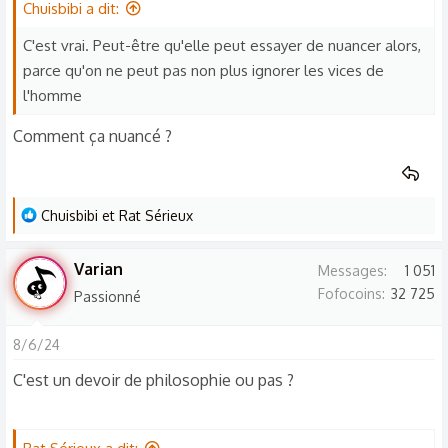
Chuisbibi a dit:
C'est vrai. Peut-être qu'elle peut essayer de nuancer alors,
parce qu'on ne peut pas non plus ignorer les vices de
l'homme
Comment ça nuancé ?
L
Chuisbibi
et
Rat Sérieux
e
s
Varian
Messages
1 051
r
Fofocoins
32 725
Passionné
é
a
8/6/24
c
t
C'est un devoir de philosophie ou pas ?
i
o
n