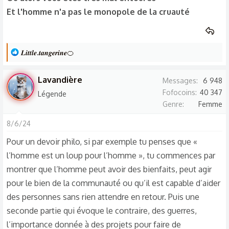
Pas du tout d'accord. Pourquoi l'analyse est fausse si elle a
Et l'homme n'a pas le monopole de la cruauté
un avis plutôt négatif sur l'humanité ? Ce qui est important
c'est de voir comment est structurée son analyse,
comment est formulée son argumentation.
L
𝑳𝒊𝒕𝒕𝒍𝒆.𝒕𝒂𝒏𝒈𝒆𝒓𝒊𝒏𝒆🍊
e
Elle peut citer divers philosophes pour donner du crédit à
s
ses idées ( ou bien les contredire... au choix ).
Lavandière
Messages
6 948
r
Fofocoins
40 347
Légende
é
Je pense que ce qui est fondamental à développer dans ce
Genre
Femme
a
sujet est la place du rôle de la société - si l'on considère la
c
8/6/24
dangerosité de la nature de l'Homme.
t
Pour un devoir philo, si par exemple tu penses que «
i
Elle peut aussi invoquer Rousseau par exemple si elle
l’homme est un loup pour l’homme », tu commences par
o
souhaite nuancer, ou bien mettre en défaut la pensée de
montrer que l’homme peut avoir des bienfaits, peut agir
n
Rousseau.
s
pour le bien de la communauté ou qu’il est capable d’aider
:
des personnes sans rien attendre en retour. Puis une
seconde partie qui évoque le contraire, des guerres,
l’importance donnée à des projets pour faire de