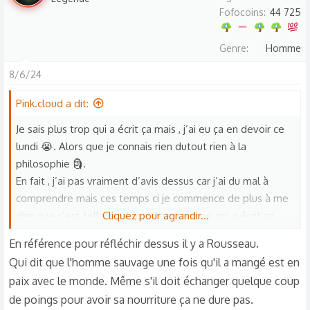
é
Fofocoins
44 725
a
c
Genre
Homme
t
i
8/6/24
o
n
Pink.cloud a dit:
s
Je sais plus trop qui a écrit ça mais , j’ai eu ça en devoir ce
:
lundi 😭. Alors que je connais rien dutout rien à la
philosophie 🗿.
En fait , j’ai pas vraiment d’avis dessus car j’ai du mal à
comprendre mais ces temps ci je commence de plus à me
dire que c’est tellement vrai. La personne qui a écrit ça
Cliquez pour agrandir...
avait tellement raison je trouve. Genre je sais pas les gens
En référence pour réfléchir dessus il y a Rousseau.
au font 🥲 hm , ils sont juste cupide , menteur, et égoïste...
Qui dit que l'homme sauvage une fois qu'il a mangé est en
mais qu’en fait ils le cachent cette nature , enfin de ce que
paix avec le monde. Même s'il doit échanger quelque coup
je comprends et selon mon avis ;^; fin c’est ce que j’ai mis
de poings pour avoir sa nourriture ça ne dure pas.
dans le début de mon développement TvT . Enfin bon ,