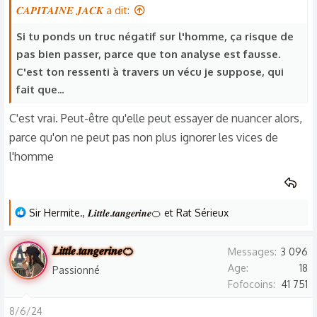
o
𝑪𝑨𝑷𝑰𝑻𝑨𝑰𝑵𝑬 𝑱𝑨𝑪𝑲 a dit:
n
Si tu ponds un truc négatif sur l'homme, ça risque de
s
pas bien passer, parce que ton analyse est fausse.
:
C'est ton ressenti à travers un vécu je suppose, qui
fait que...
C'est vrai. Peut-être qu'elle peut essayer de nuancer alors,
parce qu'on ne peut pas non plus ignorer les vices de
l'homme
L
Sir Hermite.
,
𝑳𝒊𝒕𝒕𝒍𝒆.𝒕𝒂𝒏𝒈𝒆𝒓𝒊𝒏𝒆🍊
et
Rat Sérieux
e
s
𝑳𝒊𝒕𝒕𝒍𝒆.𝒕𝒂𝒏𝒈𝒆𝒓𝒊𝒏𝒆🍊
Messages
3 096
r
Age
18
Passionné
é
Fofocoins
41 751
a
c
8/6/24