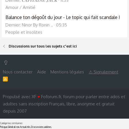
Dernier: 𝑪𝑨𝑷𝑰𝑻𝑨𝑰𝑵𝑬 𝑱𝑨𝑪𝑲
11:53
Amour / Amitié
Balance ton dégoût du jour - Le topic qui fait scandale !
Dernier: Ninor By Ronin ..
05:35
People et insolites
Discussions sur tous les sujets c'est ici
Nous contacter
Aide
Mentions légales
⚠ Signalement
R
S
S
Propulsé avec XF
♥
Foforum.fr, forum pour parler entre ados et
adultes sans inscription Français, libre, anonyme et gratuit
depuis 2007
Catégories similaires:
Polique
,
Généraliste
,
Actualités
,
Discussions adultes
,