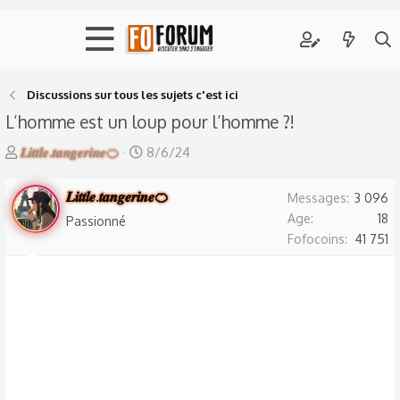
Discussions sur tous les sujets c'est ici
L’homme est un loup pour l’homme ?!
A
D
𝑳𝒊𝒕𝒕𝒍𝒆.𝒕𝒂𝒏𝒈𝒆𝒓𝒊𝒏𝒆🍊
8/6/24
u
a
t
𝑳𝒊𝒕𝒕𝒍𝒆.𝒕𝒂𝒏𝒈𝒆𝒓𝒊𝒏𝒆🍊
t
Messages
3 096
e
e
Age
18
Passionné
Fofocoins
41 751
u
d
r
e
d
d
e
é
l
b
a
u
d
t
i