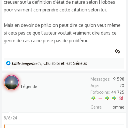
creuser sur la définition d'état de nature selon Hobbes
pour vraiment comprendre cette citation selon lui.
Mais en devoir de philo on peut dire ce qu'on veut même
si cets pas ce que l'auteur voulait vraiment dire dans ce
genre de cas ça ne pose pas de problème.
L
𝑳𝒊𝒕𝒕𝒍𝒆.𝒕𝒂𝒏𝒈𝒆𝒓𝒊𝒏𝒆🍊
,
Chuisbibi
et
Rat Sérieux
e
s
Saule
Messages
9 598
r
Age
20
Légende
é
Fofocoins
44 725
a
c
Genre
Homme
t
i
8/6/24
o