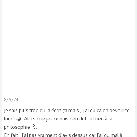
s
c
u
s
s
i
o
n
8/6/24
Je sais plus trop qui a écrit ça mais , j’ai eu ça en devoir ce
lundi 😭. Alors que je connais rien dutout rien à la
philosophie 🗿.
En fait , j’ai pas vraiment d’avis dessus car j’ai du mal à