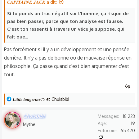
n
𝑪𝑨𝑷𝑰𝑻𝑨𝑰𝑵𝑬 𝑱𝑨𝑪𝑲 a dit:
s
Si tu ponds un truc négatif sur l'homme, ça risque de
:
pas bien passer, parce que ton analyse est fausse.
C'est ton ressenti à travers un vécu je suppose, qui
fait que...
Pas forcément si il y a un développement et une pensée
derrière. Il n'y a pas de bonne ou de mauvaise réponse en
philosophie. Ça passe quand c'est bien argumenter c'est
tout.
L
𝑳𝒊𝒕𝒕𝒍𝒆.𝒕𝒂𝒏𝒈𝒆𝒓𝒊𝒏𝒆🍊
et
Chuisbibi
e
s
Chuisbibi
Messages
18 223
r
Age
19
Mythe
é
Fofocoins
65 470
a