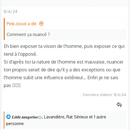
c
t
8/6/24
i
o
Pink.cloud a dit:
n
Comment ça nuancé ?
s
:
Eh bien exposer ta vision de l'homme, puis exposer ce qui
tend à l'opposé.
Si d'après toi la nature de l'homme est mauvaise, nuancer
ton propos serait de dire qu'il y a des exceptions ou que
l'homme subit une influence extérieur... Enfin je ne sais
pas 🤷🏾‍♀️
Dernière édition:
8/6/24
L
𝑳𝒊𝒕𝒕𝒍𝒆.𝒕𝒂𝒏𝒈𝒆𝒓𝒊𝒏𝒆🍊
,
Lavandière
,
Rat Sérieux
et 1 autre
e
personne
s