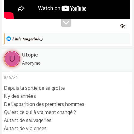
mon avis personnel 🥲.
L
𝑳𝒊𝒕𝒕𝒍𝒆.𝒕𝒂𝒏𝒈𝒆𝒓𝒊𝒏𝒆🍊
e
s
Utopie
U
r
Anonyme
é
a
8/6/24
c
t
Depuis la sortie de sa grotte
i
Il y des années
o
De l'apparition des premiers hommes
n
Qu'est ce qui à vraiment changé ?
s
Autant de sauvageries
:
Autant de violences