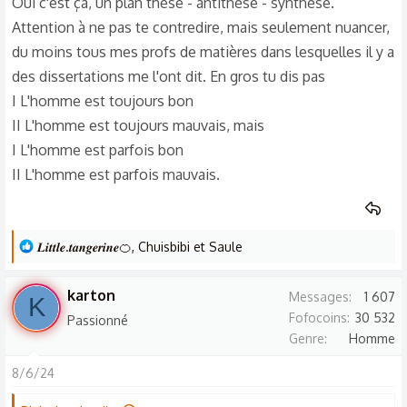
Oui c'est ça, un plan thèse - antithèse - synthèse.
i
Attention à ne pas te contredire, mais seulement nuancer,
o
du moins tous mes profs de matières dans lesquelles il y a
n
des dissertations me l'ont dit. En gros tu dis pas
s
I L'homme est toujours bon
:
II L'homme est toujours mauvais, mais
I L'homme est parfois bon
II L'homme est parfois mauvais.
L
𝑳𝒊𝒕𝒕𝒍𝒆.𝒕𝒂𝒏𝒈𝒆𝒓𝒊𝒏𝒆🍊
,
Chuisbibi
et
Saule
e
s
karton
Messages
1 607
K
r
Fofocoins
30 532
Passionné
é
Genre
Homme
a
c
8/6/24
t