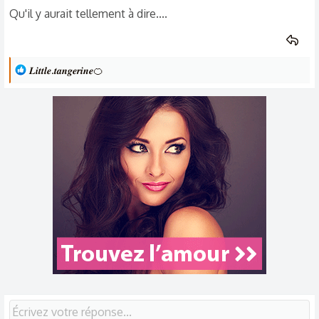
Qu'il y aurait tellement à dire....
L
𝑳𝒊𝒕𝒕𝒍𝒆.𝒕𝒂𝒏𝒈𝒆𝒓𝒊𝒏𝒆🍊
e
s
r
é
a
c
t
i
o
n
s
: