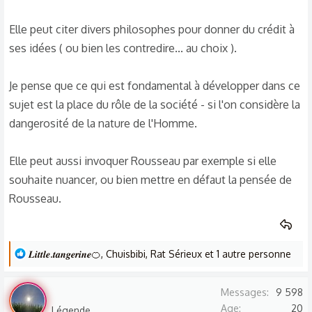
Elle peut citer divers philosophes pour donner du crédit à
ses idées ( ou bien les contredire... au choix ).
Je pense que ce qui est fondamental à développer dans ce
sujet est la place du rôle de la société - si l'on considère la
dangerosité de la nature de l'Homme.
Elle peut aussi invoquer Rousseau par exemple si elle
souhaite nuancer, ou bien mettre en défaut la pensée de
Rousseau.
L
𝑳𝒊𝒕𝒕𝒍𝒆.𝒕𝒂𝒏𝒈𝒆𝒓𝒊𝒏𝒆🍊
,
Chuisbibi
,
Rat Sérieux
et 1 autre personne
e
s
Saule
Messages
9 598
r
Age
20
Légende