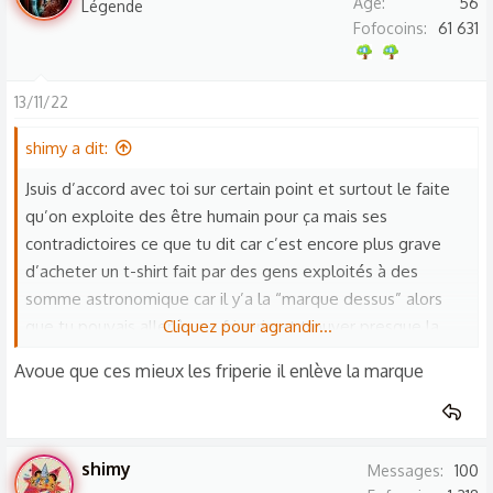
Age
56
Légende
Fofocoins
61 631
13/11/22
shimy a dit:
Jsuis d’accord avec toi sur certain point et surtout le faite
qu’on exploite des être humain pour ça mais ses
contradictoires ce que tu dit car c’est encore plus grave
d’acheter un t-shirt fait par des gens exploités à des
somme astronomique car il y’a la “marque dessus” alors
que tu pouvais aller à une friperie et trouver presque la
Cliquez pour agrandir...
même en beaucoup moins chère et fait par des artisans ou
Avoue que ces mieux les friperie il enlève la marque
autre
shimy
Messages
100