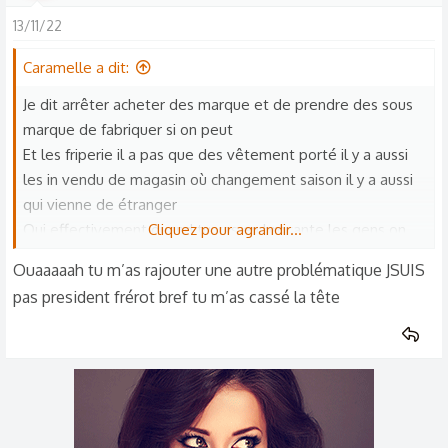
13/11/22
Caramelle a dit:
Je dit arrêter acheter des marque et de prendre des sous
marque de fabriquer si on peut
Et les friperie il a pas que des vêtement porté il y a aussi
les in vendu de magasin où changement saison il y a aussi
qui vienne de étranger
Oui effectivement quand tu vas en brocante les gens on
Cliquez pour agrandir...
acheter plein pots pour les vendre a bas prix en brocante
Ouaaaaah tu m’as rajouter une autre problématique JSUIS
Quesqui est le mieux acheté en brocante friperie ou
pas president frérot bref tu m’as cassé la tête
magasin