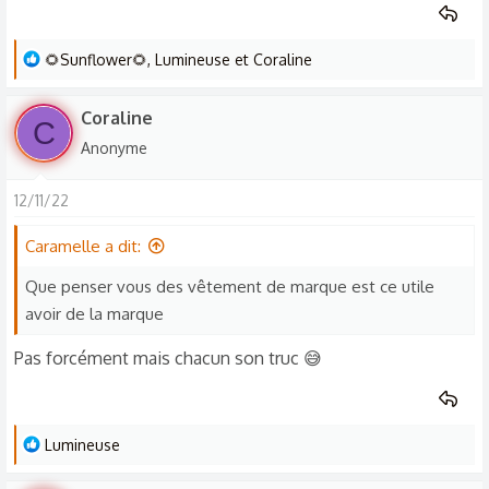
L
🌻Sunflower🌻
,
Lumineuse
et
Coraline
e
s
Coraline
C
r
Anonyme
é
a
12/11/22
c
t
Caramelle a dit:
i
o
Que penser vous des vêtement de marque est ce utile
n
avoir de la marque
s
Pas forcément mais chacun son truc 😅
:
L
Lumineuse
e