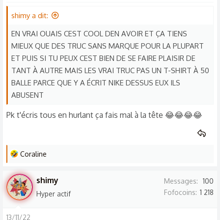
t
shimy a dit:
i
o
EN VRAI OUAIS CEST COOL DEN AVOIR ET ÇA TIENS
n
MIEUX QUE DES TRUC SANS MARQUE POUR LA PLUPART
s
ET PUIS SI TU PEUX CEST BIEN DE SE FAIRE PLAISIR DE
:
TANT À AUTRE MAIS LES VRAI TRUC PAS UN T-SHIRT À 50
BALLE PARCE QUE Y A ÉCRIT NIKE DESSUS EUX ILS
ABUSENT
Pk t'écris tous en hurlant ça fais mal à la tête 😂😂😂😂
L
Coraline
e
s
shimy
Messages
100
r
Fofocoins
1 218
Hyper actif
é
a
13/11/22