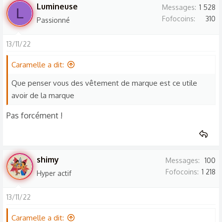
s
Lumineuse
Messages
1 528
L
r
Fofocoins
310
Passionné
é
a
13/11/22
c
t
Caramelle a dit:
i
o
Que penser vous des vêtement de marque est ce utile
n
avoir de la marque
s
Pas forcément !
:
shimy
Messages
100
Fofocoins
1 218
Hyper actif
13/11/22
Caramelle a dit: