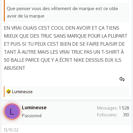
Que penser vous des vêtement de marque est ce utile
avoir de la marque
EN VRAI OUAIS CEST COOL DEN AVOIR ET ÇA TIENS
MIEUX QUE DES TRUC SANS MARQUE POUR LA PLUPART
ET PUIS SI TU PEUX CEST BIEN DE SE FAIRE PLAISIR DE
TANT À AUTRE MAIS LES VRAI TRUC PAS UN T-SHIRT À
50 BALLE PARCE QUE Y A ÉCRIT NIKE DESSUS EUX ILS
ABUSENT
L
Lumineuse
e
s
Lumineuse
Messages
1 528
L
r
Fofocoins
310
Passionné
é
a
13/11/22
c