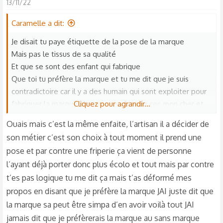
13/11/22
Caramelle a dit:
Je disait tu paye étiquette de la pose de la marque
Mais pas le tissus de sa qualité
Et que se sont des enfant qui fabrique
Que toi tu préfère la marque et tu me dit que je suis
contradictoire car il y a des humain qui sont exploiter pour
fabriquer la marque alors que en friperie ces mon cher et
Cliquez pour agrandir...
fabriquer par des artisans
Ouais mais c’est la même enfaite, l’artisan il a décider de
Donc pourquoi acheter la marque
son métier c’est son choix à tout moment il prend une
Est ce mieux que ce soit des adulte que des enfants
pose et par contre une friperie ça vient de personne
Et c'est tu doux provient les fripperie les vêtement qu'on
l’ayant déjà porter donc plus écolo et tout mais par contre
enlève les étiquette par obligation pour le fripier
t’es pas logique tu me dit ça mais t’as déformé mes
propos en disant que je préfère la marque JAI juste dit que
la marque sa peut être simpa d’en avoir voilà tout JAI
jamais dit que je préfèrerais la marque au sans marque