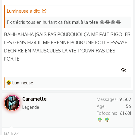
c
t
Lumineuse a dit:
i
o
Pk t'écris tous en hurlant ça fais mal à la tête 😂😂😂😂
n
BAHHAHAHA JSAIS PAS POURQUOI ÇA ME FAIT RIGOLER
s
LES GENS H24 IL ME PRENNE POUR UNE FOLLE ESSAYE
:
DECRIRE EN MAJUSCULES LA VIE T’OUVRIRAS DES
PORTE
L
Lumineuse
e
s
Caramelle
Messages
9 502
r
Age
56
Légende
é
Fofocoins
61 631
a
c
t
13/11/22