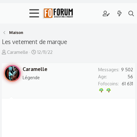
Maison
Les vetement de marque
A
D
Caramelle
12/11/22
u
a
t
t
Caramelle
Messages
9 502
e
e
Age
56
Légende
u
d
Fofocoins
61 631
r
e
d
d
e
é
l
b
a
u
d
t
i