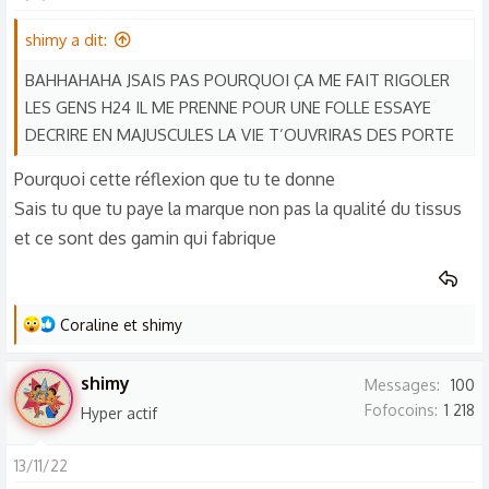
i
o
shimy a dit:
n
BAHHAHAHA JSAIS PAS POURQUOI ÇA ME FAIT RIGOLER
s
LES GENS H24 IL ME PRENNE POUR UNE FOLLE ESSAYE
:
DECRIRE EN MAJUSCULES LA VIE T’OUVRIRAS DES PORTE
Pourquoi cette réflexion que tu te donne
Sais tu que tu paye la marque non pas la qualité du tissus
et ce sont des gamin qui fabrique
L
Coraline
et
shimy
e
s
shimy
Messages
100
r
Fofocoins
1 218
Hyper actif
é
a
13/11/22
c