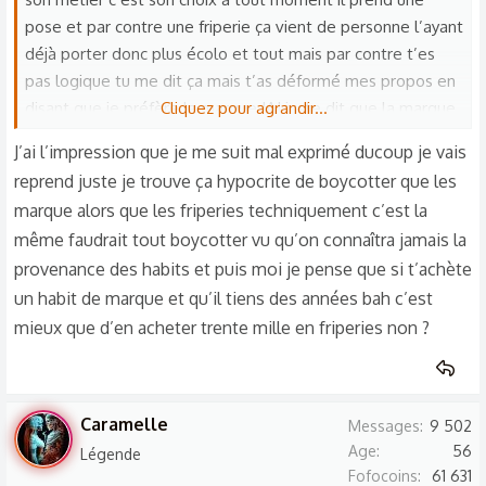
pose et par contre une friperie ça vient de personne l’ayant
déjà porter donc plus écolo et tout mais par contre t’es
pas logique tu me dit ça mais t’as déformé mes propos en
disant que je préfère la marque JAI juste dit que la marque
Cliquez pour agrandir...
sa peut être simpa d’en avoir voilà tout JAI jamais dit que je
J’ai l’impression que je me suit mal exprimé ducoup je vais
préfèrerais la marque au sans marque maintenant je te
reprend juste je trouve ça hypocrite de boycotter que les
pose une question faudrait boycotter touuuut les truc qui
marque alors que les friperies techniquement c’est la
vendent des habits alors on connaîtra jamais la véritable
même faudrait tout boycotter vu qu’on connaîtra jamais la
provenance des habit donc arrêtez de s’habiller en
provenance des habits et puis moi je pense que si t’achète
magasin et créer tes habits toi même tu trouve pas sa
un habit de marque et qu’il tiens des années bah c’est
hypocrite ? de boycotter seulement les marque alors que
les friperies elle même doivent prendre ça de personne
mieux que d’en acheter trente mille en friperies non ?
l’ayant acheté à des marque
Caramelle
Messages
9 502
Age
56
Légende
Fofocoins
61 631