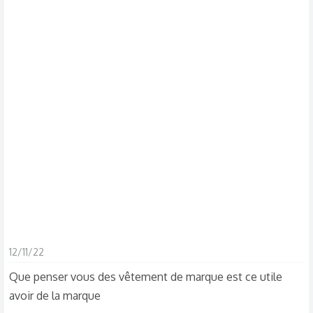
s
c
u
s
s
i
o
n
12/11/22
Que penser vous des vêtement de marque est ce utile
avoir de la marque